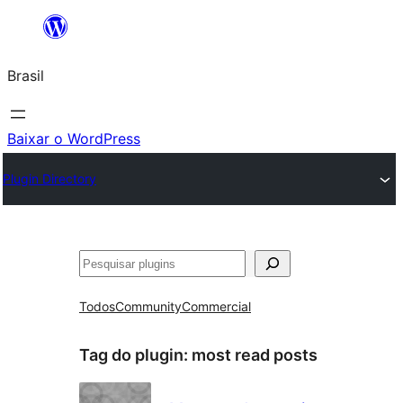
Pular
para
Brasil
o
conteúdo
Baixar o WordPress
Plugin Directory
Pesquisar
Todos
Community
Commercial
Tag do plugin:
most read posts