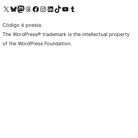
Acessar nossa conta do X (antigo Twitter)
Acessar nossa conta do Bluesky
Acessar nossa conta do Mastodon
Acessar nossa conta do Threads
Acessar nossa página do Facebook
Acessar nossa conta do Instagram
Acessar nossa conta do LinkedIn
Acessar nossa conta do TikTok
Acessar nosso canal do YouTube
Acessar nossa conta no Tumblr
Código é poesia.
The WordPress® trademark is the intellectual property
of the WordPress Foundation.