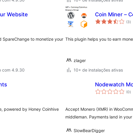
our Website
Coin Miner – C
to
(3
)
d
cl
nd SpareChange to monetize your
This plugin helps you to earn mone
zlager
o com 4.9.30
10+ de instalações ativas
nts
Nodewatch Mo
to
(0
)
d
cl
e, powered by Honey Coinhive
Accept Monero (XMR) in WooComme
middleman. Payments land in your 
SlowBearDigger