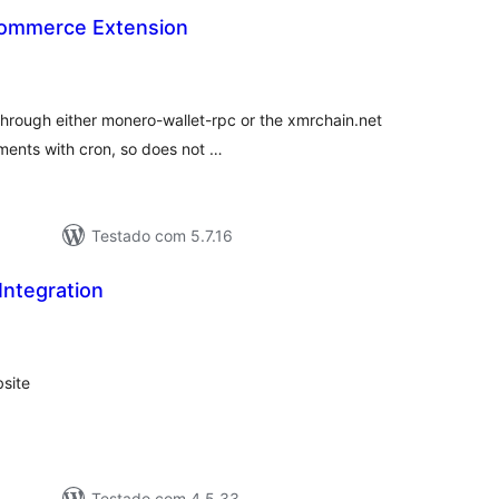
mmerce Extension
tal
assificações
through either monero-wallet-rpc or the xmrchain.net
ments with cron, so does not …
Testado com 5.7.16
Integration
tal
assificações
site
Testado com 4.5.33