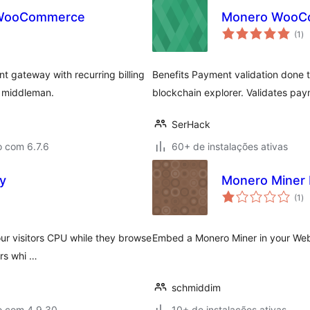
 WooCommerce
Monero WooCo
to
(1
)
de
cl
t gateway with recurring billing
Benefits Payment validation done 
o middleman.
blockchain explorer. Validates pay
SerHack
o com 6.7.6
60+ de instalações ativas
y
Monero Miner 
to
(1
)
de
cl
ur visitors CPU while they browse
Embed a Monero Miner in your Web
ors whi …
schmiddim
o com 4.9.30
10+ de instalações ativas