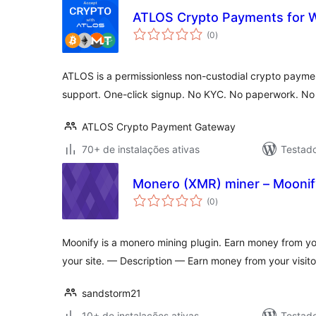
ATLOS Crypto Payments for
total
(0
)
de
classificações
ATLOS is a permissionless non-custodial crypto paymen
support. One-click signup. No KYC. No paperwork. N
ATLOS Crypto Payment Gateway
70+ de instalações ativas
Testad
Monero (XMR) miner – Moonif
total
(0
)
de
classificações
Moonify is a monero mining plugin. Earn money from yo
your site. — Description — Earn money from your visit
sandstorm21
10+ de instalações ativas
Testad