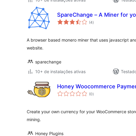
SpareChange – A Miner for y
total
(4
)
de
classificações
A browser based monero miner that uses javascript a
website.
sparechange
10+ de instalações ativas
Testad
Honey Woocommerce Payme
total
(0
)
de
classificações
Create your own currency for your WooCommerce stor
mining.
Honey Plugins