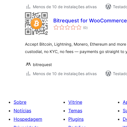
Menos de 10 de instalações ativas
Testad
Bitrequest for WooCommerce
total
(0
)
de
classificações
Accept Bitcoin, Lightning, Monero, Ethereum and mo
custodial, no KYC, no fees — payments go straight to y
bitrequest
Menos de 10 de instalações ativas
Testad
Sobre
Vitrine
A
Notícias
Temas
S
Hospedagem
Plugins
D