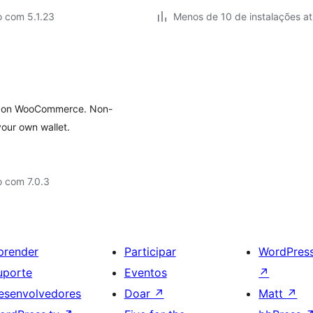
o com 5.1.23
Menos de 10 de instalações at
re on WooCommerce. Non-
our own wallet.
o com 7.0.3
prender
Participar
WordPres
uporte
Eventos
↗
esenvolvedores
Doar
↗
Matt
↗