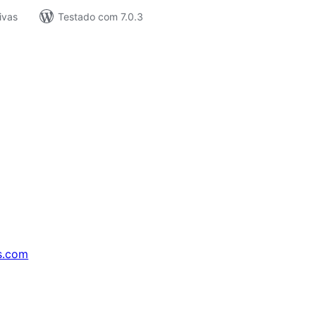
ivas
Testado com 7.0.3
s.com