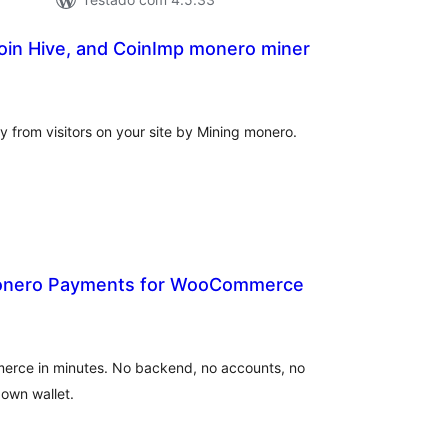
oin Hive, and CoinImp monero miner
tal
e
assificações
y from visitors on your site by Mining monero.
nero Payments for WooCommerce
tal
e
assificações
rce in minutes. No backend, no accounts, no
own wallet.