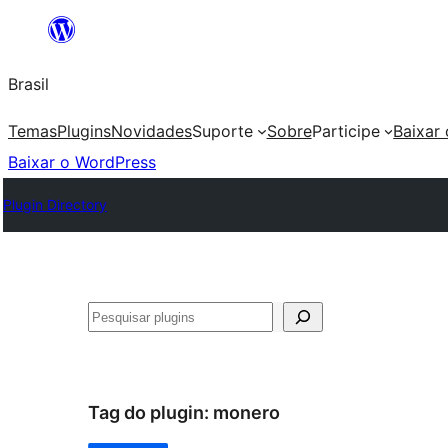
Pular
para
Brasil
o
conteúdo
Temas
Plugins
Novidades
Suporte
Sobre
Participe
Baixar
Baixar o WordPress
Plugin Directory
Pesquisar
Tag do plugin:
monero