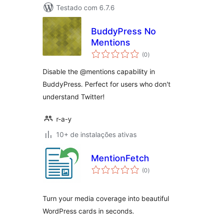
Testado com 6.7.6
BuddyPress No
Mentions
total
(0
)
de
classificações
Disable the @mentions capability in
BuddyPress. Perfect for users who don't
understand Twitter!
r-a-y
10+ de instalações ativas
MentionFetch
total
(0
)
de
classificações
Turn your media coverage into beautiful
WordPress cards in seconds.