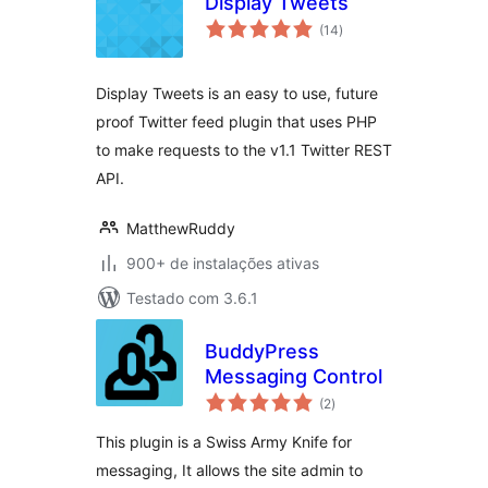
Display Tweets
total
(14
)
de
classificações
Display Tweets is an easy to use, future
proof Twitter feed plugin that uses PHP
to make requests to the v1.1 Twitter REST
API.
MatthewRuddy
900+ de instalações ativas
Testado com 3.6.1
BuddyPress
Messaging Control
total
(2
)
de
classificações
This plugin is a Swiss Army Knife for
messaging, It allows the site admin to