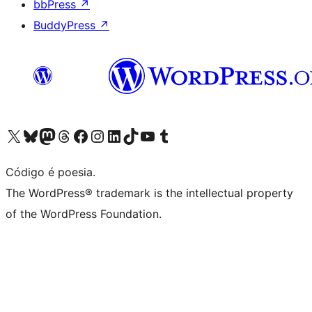
bbPress
↗
BuddyPress
↗
Acessar nossa conta do X (antigo Twitter)
Acessar nossa conta do Bluesky
Acessar nossa conta do Mastodon
Acessar nossa conta do Threads
Acessar nossa página do Facebook
Acessar nossa conta do Instagram
Acessar nossa conta do LinkedIn
Acessar nossa conta do TikTok
Acessar nosso canal do YouTube
Acessar nossa conta no Tumblr
Código é poesia.
The WordPress® trademark is the intellectual property
of the WordPress Foundation.