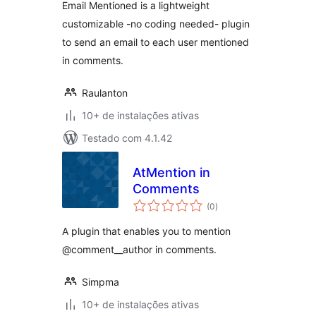
Email Mentioned is a lightweight
customizable -no coding needed- plugin
to send an email to each user mentioned
in comments.
Raulanton
10+ de instalações ativas
Testado com 4.1.42
AtMention in
Comments
total
(0
)
de
classificações
A plugin that enables you to mention
@comment__author in comments.
Simpma
10+ de instalações ativas