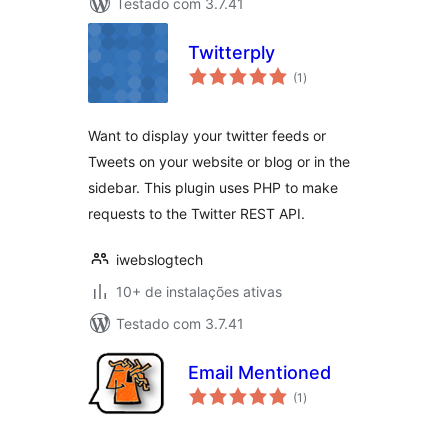
Testado com 3.7.41
Twitterply
total
(1
)
de
classificações
Want to display your twitter feeds or
Tweets on your website or blog or in the
sidebar. This plugin uses PHP to make
requests to the Twitter REST API.
iwebslogtech
10+ de instalações ativas
Testado com 3.7.41
Email Mentioned
total
(1
)
de
classificações