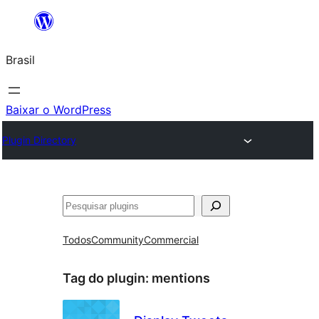
Pular
para
Brasil
o
conteúdo
Baixar o WordPress
Plugin Directory
Pesquisar
Todos
Community
Commercial
Tag do plugin:
mentions