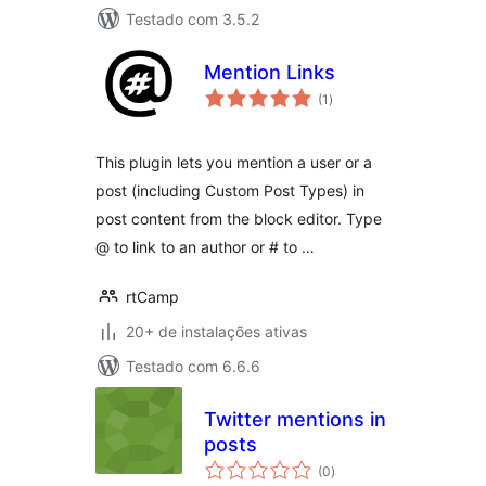
Testado com 3.5.2
Mention Links
total
(1
)
de
classificações
This plugin lets you mention a user or a
post (including Custom Post Types) in
post content from the block editor. Type
@ to link to an author or # to …
rtCamp
20+ de instalações ativas
Testado com 6.6.6
Twitter mentions in
posts
total
(0
)
de