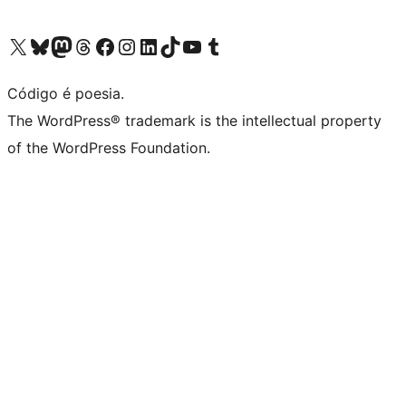
Acessar nossa conta do X (antigo Twitter)
Acessar nossa conta do Bluesky
Acessar nossa conta do Mastodon
Acessar nossa conta do Threads
Acessar nossa página do Facebook
Acessar nossa conta do Instagram
Acessar nossa conta do LinkedIn
Acessar nossa conta do TikTok
Acessar nosso canal do YouTube
Acessar nossa conta no Tumblr
Código é poesia.
The WordPress® trademark is the intellectual property
of the WordPress Foundation.