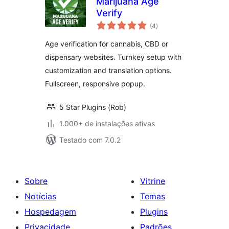
Marijuana Age
Verify
total
(4
)
de
classificações
Age verification for cannabis, CBD or
dispensary websites. Turnkey setup with
customization and translation options.
Fullscreen, responsive popup.
5 Star Plugins (Rob)
1.000+ de instalações ativas
Testado com 7.0.2
Sobre
Vitrine
Notícias
Temas
Hospedagem
Plugins
Privacidade
Padrões