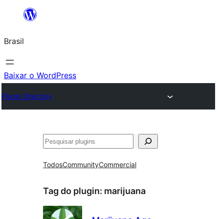
Pular
para
Brasil
o
conteúdo
Baixar o WordPress
Plugin Directory
Pesquisar
Todos
Community
Commercial
Tag do plugin:
marijuana