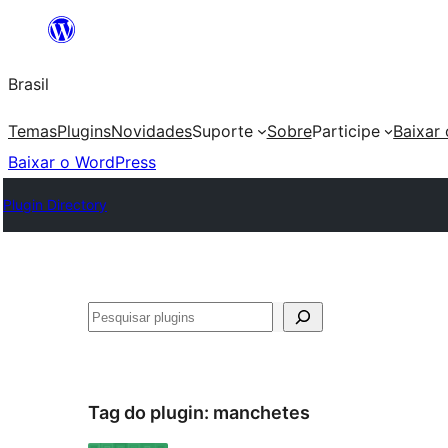
Pular
para
Brasil
o
conteúdo
Temas
Plugins
Novidades
Suporte
Sobre
Participe
Baixar
Baixar o WordPress
Plugin Directory
Pesquisar
Tag do plugin:
manchetes