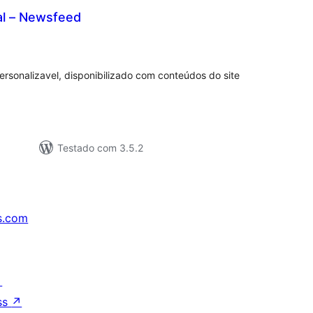
l – Newsfeed
tal
e
assificações
ersonalizavel, disponibilizado com conteúdos do site
Testado com 3.5.2
s.com
↗
ss
↗