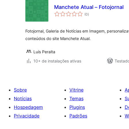
Manchete Atual – Fotojornal
total
(0
)
de
classificações
Fotojornal, Galeria de Notícias em Imagem, personaliza
conteúdos do site Manchete Atual.
Luís Peralta
10+ de instalações ativas
Testad
Sobre
Vitrine
A
Notícias
Temas
S
Hospedagem
Plugins
D
Privacidade
Padrões
W