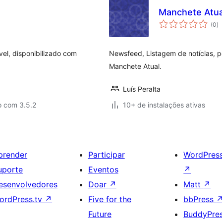
Manchete Atua
to
(0
)
d
cl
vel, disponibilizado com
Newsfeed, Listagem de notícias, p
Manchete Atual.
Luís Peralta
o com 3.5.2
10+ de instalações ativas
prender
Participar
WordPres
uporte
Eventos
↗
esenvolvedores
Doar
↗
Matt
↗
ordPress.tv
↗
Five for the
bbPress
Future
BuddyPre