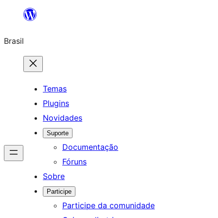
Pular
para
Brasil
o
conteúdo
Temas
Plugins
Novidades
Suporte
Documentação
Fóruns
Sobre
Participe
Participe da comunidade