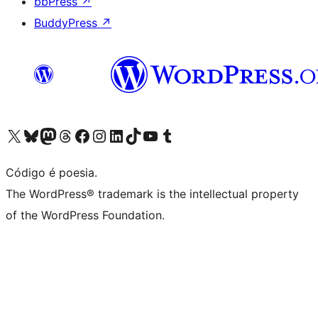
bbPress
↗
BuddyPress
↗
Acessar nossa conta do X (antigo Twitter)
Acessar nossa conta do Bluesky
Acessar nossa conta do Mastodon
Acessar nossa conta do Threads
Acessar nossa página do Facebook
Acessar nossa conta do Instagram
Acessar nossa conta do LinkedIn
Acessar nossa conta do TikTok
Acessar nosso canal do YouTube
Acessar nossa conta no Tumblr
Código é poesia.
The WordPress® trademark is the intellectual property
of the WordPress Foundation.