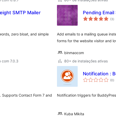
eight SMTP Mailer
Pending Emai
to
(3
)
d
cl
ords, zero bloat, and simple
Add emails to a mailing queue ins
forms for the website visitor and l
binmaocom
o com 7.0.3
80+ de instalações ativas
Notification :
to
(0
)
d
cl
I. Supports Contact Form 7 and
Notification triggers for BuddyPre
Kuba Mikita