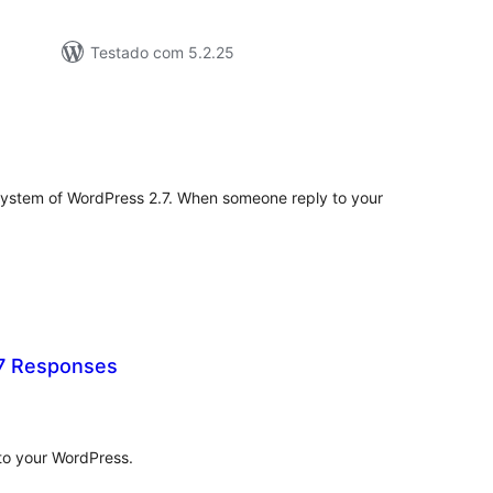
Testado com 5.2.25
tal
assificações
stem of WordPress 2.7. When someone reply to your
7 Responses
tal
e
assificações
to your WordPress.