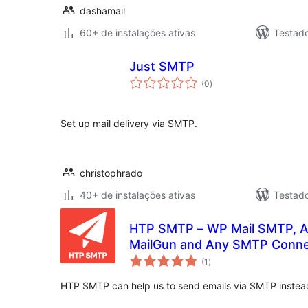
dashamail
60+ de instalações ativas
Testad
Just SMTP
total
(0
)
de
classificações
Set up mail delivery via SMTP.
christophrado
40+ de instalações ativas
Testad
HTP SMTP – WP Mail SMTP, A
MailGun and Any SMTP Conne
total
(1
)
de
classificações
HTP SMTP can help us to send emails via SMTP instead 