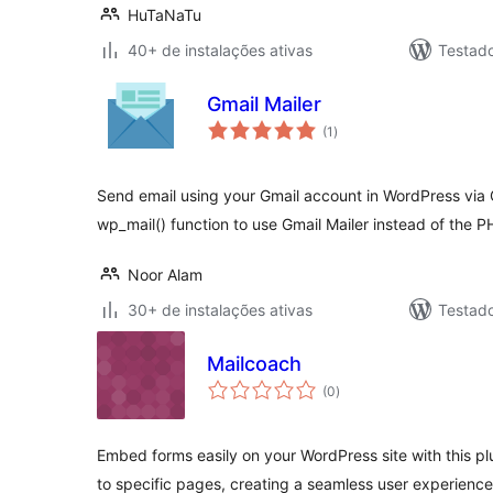
HuTaNaTu
40+ de instalações ativas
Testad
Gmail Mailer
total
(1
)
de
classificações
Send email using your Gmail account in WordPress via
wp_mail() function to use Gmail Mailer instead of the P
Noor Alam
30+ de instalações ativas
Testad
Mailcoach
total
(0
)
de
classificações
Embed forms easily on your WordPress site with this p
to specific pages, creating a seamless user experience