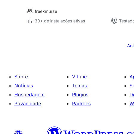
freekmurze
30+ de instalações ativas
Testad
Paginação
de
Ant
posts
Sobre
Vitrine
A
Notícias
Temas
S
Hospedagem
Plugins
D
Privacidade
Padrões
W