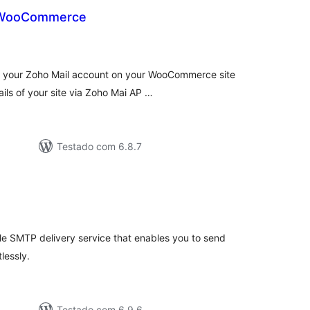
r WooCommerce
tal
e
assificações
re your Zoho Mail account on your WooCommerce site
ils of your site via Zoho Mai AP …
Testado com 6.8.7
tal
e
assificações
le SMTP delivery service that enables you to send
lessly.
Testado com 6.9.6