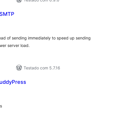
l SMTP
tal
e
assificações
tead of sending immediately to speed up sending
ower server load.
Testado com 5.7.16
 BuddyPress
tal
e
assificações
ss