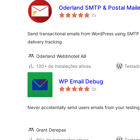
Oderland SMTP & Postal Maile
total
(1
)
de
classificações
Send transactional emails from WordPress using SMTP 
delivery tracking.
Oderland Webbhotell AB
100+ de instalações ativas
Testad
WP Email Debug
total
(2
)
de
classificações
Never accidentally send users emails from your testing 
Grant Derepas
80+ de instalações ativas
Testad