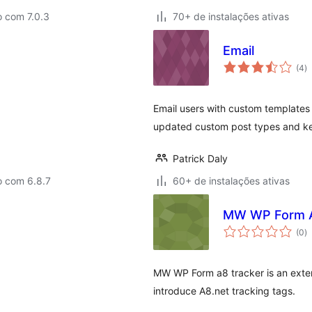
o com 7.0.3
70+ de instalações ativas
Email
to
(4
)
d
cl
Email users with custom templates
updated custom post types and kee
Patrick Daly
o com 6.8.7
60+ de instalações ativas
MW WP Form A
to
(0
)
d
cl
MW WP Form a8 tracker is an exten
introduce A8.net tracking tags.