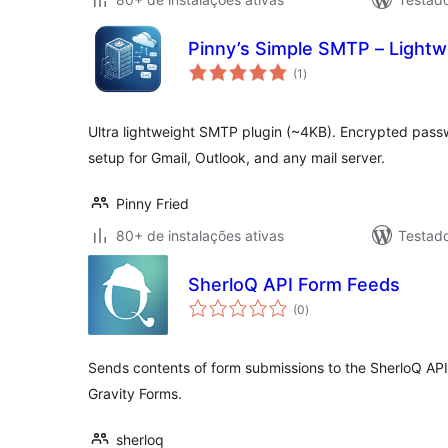
Pinny’s Simple SMTP – Lightw
total
(1
)
de
classificações
Ultra lightweight SMTP plugin (~4KB). Encrypted passw
setup for Gmail, Outlook, and any mail server.
Pinny Fried
80+ de instalações ativas
Testad
SherloQ API Form Feeds
total
(0
)
de
classificações
Sends contents of form submissions to the SherloQ AP
Gravity Forms.
sherloq