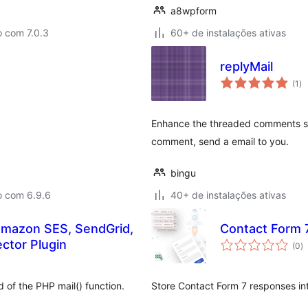
a8wpform
o com 7.0.3
60+ de instalações ativas
replyMail
to
(1
)
de
cl
Enhance the threaded comments sy
comment, send a email to you.
bingu
o com 6.9.6
40+ de instalações ativas
mazon SES, SendGrid,
Contact Form 
to
ctor Plugin
(0
)
d
cl
of the PHP mail() function.
Store Contact Form 7 responses in