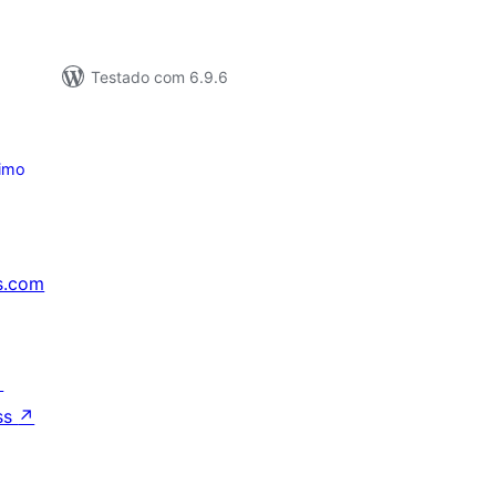
Testado com 6.9.6
imo
s.com
↗
ss
↗