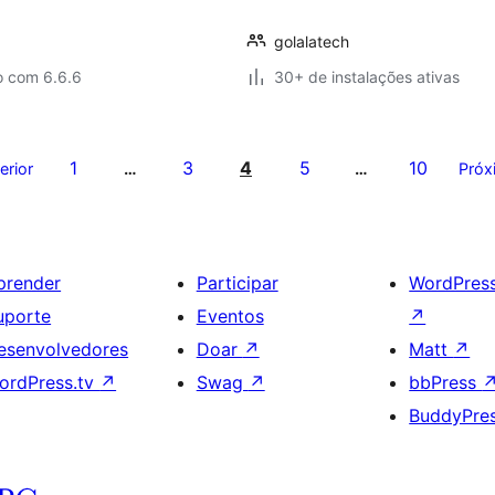
golalatech
o com 6.6.6
30+ de instalações ativas
1
3
4
5
10
erior
…
…
Próx
prender
Participar
WordPres
uporte
Eventos
↗
esenvolvedores
Doar
↗
Matt
↗
ordPress.tv
↗
Swag
↗
bbPress
BuddyPre