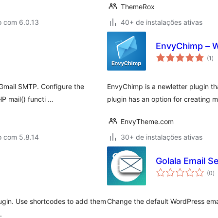
ThemeRox
o com 6.0.13
40+ de instalações ativas
EnvyChimp – W
to
(1
)
de
cl
 Gmail SMTP. Configure the
EnvyChimp is a newletter plugin tha
HP mail() functi …
plugin has an option for creating m
EnvyTheme.com
o com 5.8.14
30+ de instalações ativas
Golala Email S
to
(0
)
d
cl
lugin. Use shortcodes to add them
Change the default WordPress ema
.