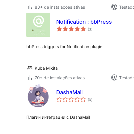
80+ de instalações ativas
Testad
Notification : bbPress
total
(3
)
de
classificações
bbPress triggers for Notification plugin
Kuba Mikita
70+ de instalações ativas
Testad
DashaMail
total
(0
)
de
classificações
Плагин интеграции с DashaMail