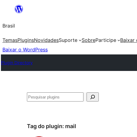
Pular
para
Brasil
o
conteúdo
Temas
Plugins
Novidades
Suporte
Sobre
Participe
Baixar
Baixar o WordPress
Plugin Directory
Pesquisar
Tag do plugin:
mail