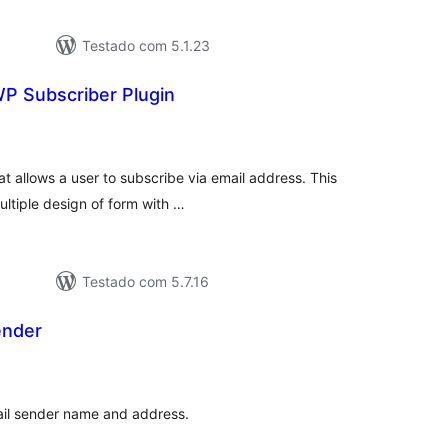
Testado com 5.1.23
P Subscriber Plugin
tal
assificações
t allows a user to subscribe via email address. This
ultiple design of form with …
Testado com 5.7.16
ender
tal
e
assificações
il sender name and address.