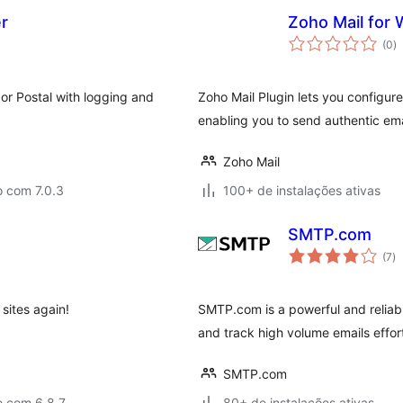
r
Zoho Mail fo
to
(0
)
d
cl
or Postal with logging and
Zoho Mail Plugin lets you configu
enabling you to send authentic ema
Zoho Mail
o com 7.0.3
100+ de instalações ativas
SMTP.com
to
(7
)
d
cl
sites again!
SMTP.com is a powerful and reliab
and track high volume emails effort
SMTP.com
o com 6.8.7
80+ de instalações ativas