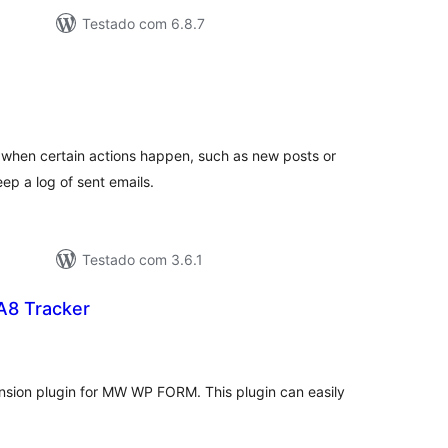
Testado com 6.8.7
tal
e
assificações
 when certain actions happen, such as new posts or
p a log of sent emails.
Testado com 3.6.1
8 Tracker
tal
e
assificações
sion plugin for MW WP FORM. This plugin can easily