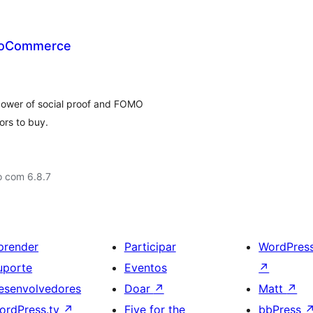
WooCommerce
power of social proof and FOMO
ors to buy.
o com 6.8.7
prender
Participar
WordPres
uporte
Eventos
↗
esenvolvedores
Doar
↗
Matt
↗
ordPress.tv
↗
Five for the
bbPress