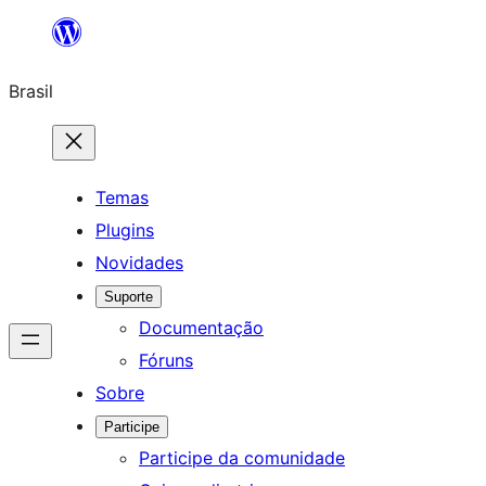
Pular
para
Brasil
o
conteúdo
Temas
Plugins
Novidades
Suporte
Documentação
Fóruns
Sobre
Participe
Participe da comunidade