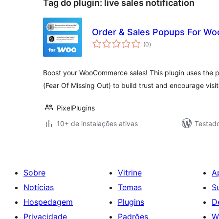
Tag do plugin:
live sales notification
Order & Sales Popups For 
total
(0
)
de
classificações
Boost your WooCommerce sales! This plugin uses the 
(Fear Of Missing Out) to build trust and encourage visit
PixelPlugins
10+ de instalações ativas
Testad
Sobre
Vitrine
A
Notícias
Temas
S
Hospedagem
Plugins
D
Privacidade
Padrões
W