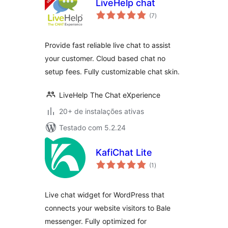
LiveHelp chat
total
(7
)
de
classificações
Provide fast reliable live chat to assist
your customer. Cloud based chat no
setup fees. Fully customizable chat skin.
LiveHelp The Chat eXperience
20+ de instalações ativas
Testado com 5.2.24
KafiChat Lite
total
(1
)
de
classificações
Live chat widget for WordPress that
connects your website visitors to Bale
messenger. Fully optimized for