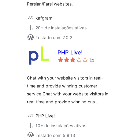
Persian/Farsi websites.
kafgram
20+ de instalações ativas
Testado com 7.0.2
PHP Live!
total
(2
)
de
classificações
Chat with your website visitors in real-
time and provide winning customer
service.Chat with your website visitors in
real-time and provide winning cus …
PHP Live!
10+ de instalações ativas
Testado com 5.9.13