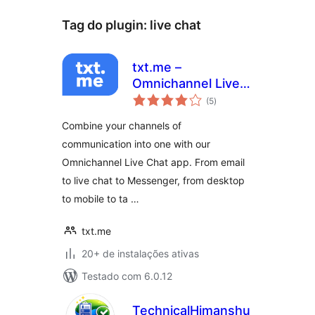
Tag do plugin:
live chat
txt.me –
Omnichannel Live
total
Chat, Chat
(5
)
de
classificações
Triggers, Incoming
Combine your channels of
and Outgoing Email
communication into one with our
Omnichannel Live Chat app. From email
to live chat to Messenger, from desktop
to mobile to ta …
txt.me
20+ de instalações ativas
Testado com 6.0.12
TechnicalHimanshu