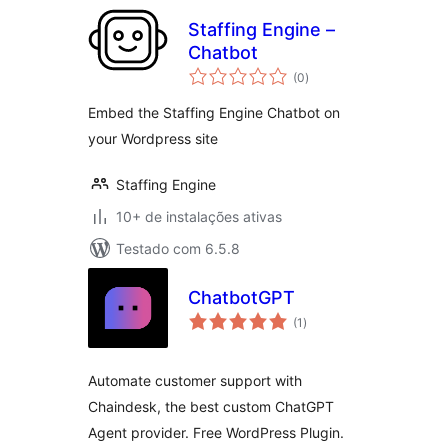
Staffing Engine –
Chatbot
total
(0
)
de
classificações
Embed the Staffing Engine Chatbot on
your Wordpress site
Staffing Engine
10+ de instalações ativas
Testado com 6.5.8
ChatbotGPT
total
(1
)
de
classificações
Automate customer support with
Chaindesk, the best custom ChatGPT
Agent provider. Free WordPress Plugin.