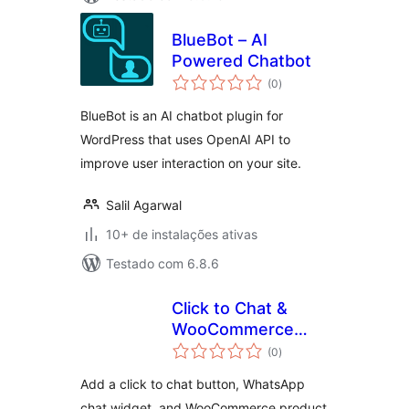
BlueBot – AI
Powered Chatbot
total
(0
)
de
classificações
BlueBot is an AI chatbot plugin for
WordPress that uses OpenAI API to
improve user interaction on your site.
Salil Agarwal
10+ de instalações ativas
Testado com 6.8.6
Click to Chat &
WooCommerce
total
Enquiry
(0
)
de
classificações
Add a click to chat button, WhatsApp
chat widget, and WooCommerce product