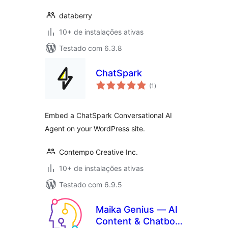
databerry
10+ de instalações ativas
Testado com 6.3.8
ChatSpark
total
(1
)
de
classificações
Embed a ChatSpark Conversational AI
Agent on your WordPress site.
Contempo Creative Inc.
10+ de instalações ativas
Testado com 6.9.5
Maika Genius — AI
Content & Chatbot