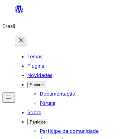
Pular
para
Brasil
o
conteúdo
Temas
Plugins
Novidades
Suporte
Documentação
Fóruns
Sobre
Participe
Participe da comunidade