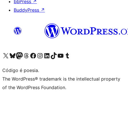
bbPress
↗
BuddyPress
↗
Acessar nossa conta do X (antigo Twitter)
Acessar nossa conta do Bluesky
Acessar nossa conta do Mastodon
Acessar nossa conta do Threads
Acessar nossa página do Facebook
Acessar nossa conta do Instagram
Acessar nossa conta do LinkedIn
Acessar nossa conta do TikTok
Acessar nosso canal do YouTube
Acessar nossa conta no Tumblr
Código é poesia.
The WordPress® trademark is the intellectual property
of the WordPress Foundation.