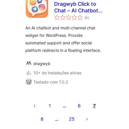
Dragwyb Click to
Chat – AI Chatbot &
total
Social Messaging
(0
)
de
classificações
An AI chatbot and multi-channel chat
widget for WordPress. Provide
automated support and offer social
platform redirects in a floating interface.
dragwyb
10+ de instalações ativas
Testado com 7.0.2
Paginação
de
1
6
7
…
posts
8
25
…