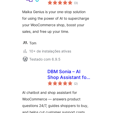
total
with ChatGPT and
(3
)
de
classificações
Gemini for
Maika Genius is your one-stop solution
WooCommerce
for using the power of AI to supercharge
your WooCommerce shop, boost your
sales, and free up your time.
Tom
10+ de instalações ativas
Testado com 6.9.5
DBM Sonia – AI
Shop Assistant for
total
WooCommerce
(2
)
de
classificações
AI chatbot and shop assistant for
WooCommerce — answers product
questions 24/7, guides shoppers to buy,
and helps cut customer support costs.