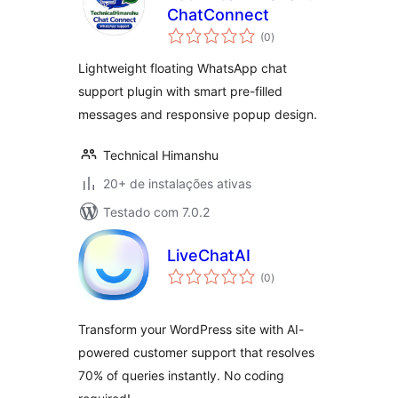
ChatConnect
total
(0
)
de
classificações
Lightweight floating WhatsApp chat
support plugin with smart pre-filled
messages and responsive popup design.
Technical Himanshu
20+ de instalações ativas
Testado com 7.0.2
LiveChatAI
total
(0
)
de
classificações
Transform your WordPress site with AI-
powered customer support that resolves
70% of queries instantly. No coding