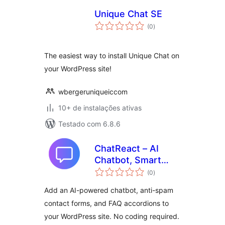
Unique Chat SE
total
(0
)
de
classificações
The easiest way to install Unique Chat on
your WordPress site!
wbergeruniqueiccom
10+ de instalações ativas
Testado com 6.8.6
ChatReact – AI
Chatbot, Smart
total
Forms & FAQs
(0
)
de
classificações
Add an AI-powered chatbot, anti-spam
contact forms, and FAQ accordions to
your WordPress site. No coding required.