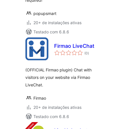
required!
popupsmart
20+ de instalações ativas
Testado com 6.8.6
Firmao LiveChat
total
(0
)
de
classificações
(OFFICIAL Firmao plugin) Chat with
visitors on your website via Firmao
LiveChat.
Firmao
20+ de instalações ativas
Testado com 6.8.6