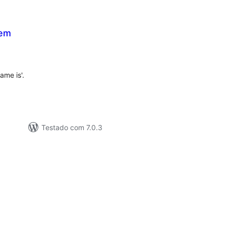
nem
tal
e
assificações
ame is'.
Testado com 7.0.3