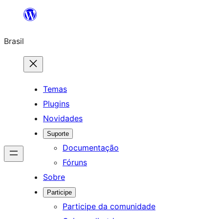
Pular
para
Brasil
o
conteúdo
Temas
Plugins
Novidades
Suporte
Documentação
Fóruns
Sobre
Participe
Participe da comunidade