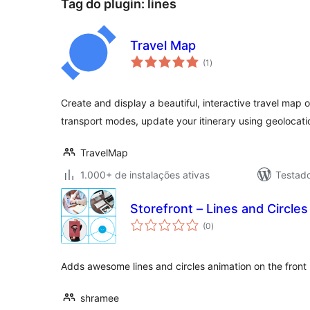
Tag do plugin:
lines
Travel Map
total
(1
)
de
classificações
Create and display a beautiful, interactive travel map
transport modes, update your itinerary using geolocatio
TravelMap
1.000+ de instalações ativas
Testad
Storefront – Lines and Circle
total
(0
)
de
classificações
Adds awesome lines and circles animation on the front
shramee