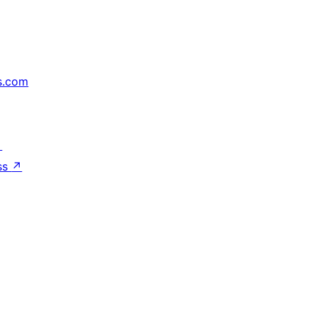
s.com
↗
ss
↗