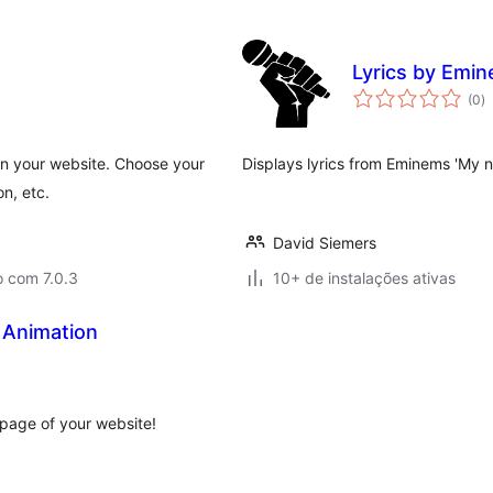
Lyrics by Emi
to
(0
)
d
cl
 on your website. Choose your
Displays lyrics from Eminems 'My n
n, etc.
David Siemers
o com 7.0.3
10+ de instalações ativas
s Animation
 page of your website!