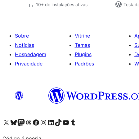
10+ de instalações ativas
Testad
Sobre
Vitrine
A
Notícias
Temas
S
Hospedagem
Plugins
D
Privacidade
Padrões
W
Acessar nossa conta do X (antigo Twitter)
Acessar nossa conta do Bluesky
Acessar nossa conta do Mastodon
Acessar nossa conta do Threads
Acessar nossa página do Facebook
Acessar nossa conta do Instagram
Acessar nossa conta do LinkedIn
Acessar nossa conta do TikTok
Acessar nosso canal do YouTube
Acessar nossa conta no Tumblr
Código é poesia.