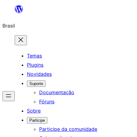
Pular
para
Brasil
o
conteúdo
Temas
Plugins
Novidades
Suporte
Documentação
Fóruns
Sobre
Participe
Participe da comunidade