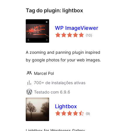
Tag do plugin:
lightbox
WP ImageViewer
total
(10
)
de
classificações
A zooming and panning plugin inspired
by google photos for your web images.
Marcel Pol
700+ de instalações ativas
Testado com 6.9.6
Lightbox
total
(9
)
de
classificações
Lightbox for Wordpress Gallery