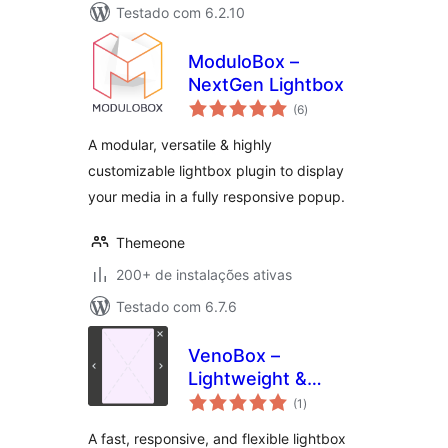
Testado com 6.2.10
ModuloBox –
NextGen Lightbox
total
(6
)
de
classificações
A modular, versatile & highly
customizable lightbox plugin to display
your media in a fully responsive popup.
Themeone
200+ de instalações ativas
Testado com 6.7.6
VenoBox –
Lightweight &
total
Responsive
(1
)
de
classificações
Lightbox Plugin
A fast, responsive, and flexible lightbox