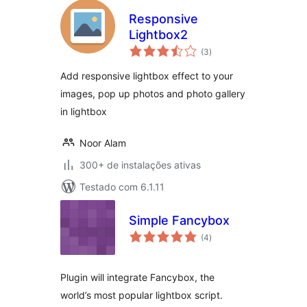
Responsive
Lightbox2
total
(3
)
de
classificações
Add responsive lightbox effect to your
images, pop up photos and photo gallery
in lightbox
Noor Alam
300+ de instalações ativas
Testado com 6.1.11
Simple Fancybox
total
(4
)
de
classificações
Plugin will integrate Fancybox, the
world’s most popular lightbox script.