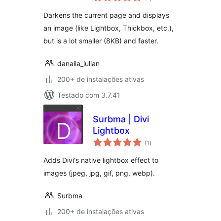
de
classificações
Darkens the current page and displays
an image (like Lightbox, Thickbox, etc.),
but is a lot smaller (8KB) and faster.
danaila_iulian
200+ de instalações ativas
Testado com 3.7.41
Surbma | Divi
Lightbox
total
(1
)
de
classificações
Adds Divi's native lightbox effect to
images (jpeg, jpg, gif, png, webp).
Surbma
200+ de instalações ativas