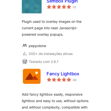
Slimbox Plugin
total
(1
)
de
classificações
Plugin used to overlay images on the
current page into neat Javascript-
powered overlay popups.
peppolone
500+ de instalações ativas
Testado com 2.6.1
Fancy Lightbox
total
(4
)
de
classificações
Add fancy lightbox easily, responsive
lightbox and easy to use, without options
and without complexity, compatible with