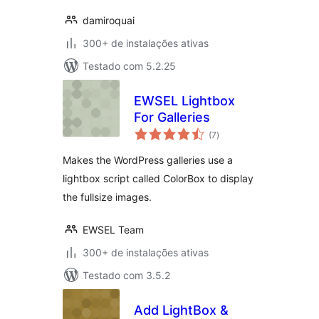
damiroquai
300+ de instalações ativas
Testado com 5.2.25
EWSEL Lightbox
For Galleries
total
(7
)
de
classificações
Makes the WordPress galleries use a
lightbox script called ColorBox to display
the fullsize images.
EWSEL Team
300+ de instalações ativas
Testado com 3.5.2
Add LightBox &