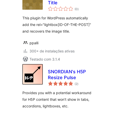
Title
total
(0
)
de
classificações
This plugin for WordPress automatically
add the rel="lightbox[ID-OF-THE-POST]"
and recovers the image title.
ppalli
300+ de instalações ativas
Testado com 3.1.4
SNORDIAN's H5P
Resize Pulse
total
(2
)
de
classificações
Provides you with a potential workaround
for H5P content that won't show in tabs,
accordions, lightboxes, etc.