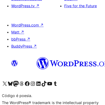
WordPress.tv
↗
Five for the Future
WordPress.com
↗
Matt
↗
bbPress
↗
BuddyPress
↗
Acessar nossa conta do X (antigo Twitter)
Acessar nossa conta do Bluesky
Acessar nossa conta do Mastodon
Acessar nossa conta do Threads
Acessar nossa página do Facebook
Acessar nossa conta do Instagram
Acessar nossa conta do LinkedIn
Acessar nossa conta do TikTok
Acessar nosso canal do YouTube
Acessar nossa conta no Tumblr
Código é poesia.
The WordPress® trademark is the intellectual property