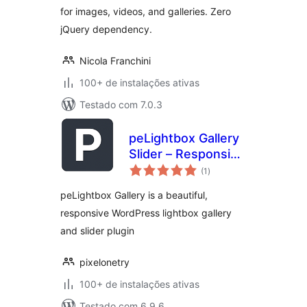
for images, videos, and galleries. Zero
jQuery dependency.
Nicola Franchini
100+ de instalações ativas
Testado com 7.0.3
peLightbox Gallery
Slider – Responsive
total
Lightbox,
(1
)
de
classificações
Slideshow,
peLightbox Gallery is a beautiful,
Carousel, Image &
responsive WordPress lightbox gallery
Video Gallery
and slider plugin
pixelonetry
100+ de instalações ativas
Testado com 6.9.6