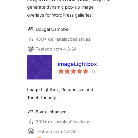
generate dynamic pop-up image
overlays for WordPress galleries.
Dougal Campbell
400+ de instalações ativas
Testado com 4.3.34
imageLightbox
total
(2
)
de
classificações
Image Lightbox, Responsive and
Touch‑friendly.
Bjørn Johansen
300+ de instalações ativas
Testado com 4.6.30