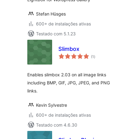
Stefan Hüsges
600+ de instalações ativas
Testado com 5.1.23
Slimbox
total
(1
)
de
classificações
Enables slimbox 2.03 on all image links
including BMP, GIF, JPG, JPEG, and PNG
links.
Kevin Sylvestre
600+ de instalações ativas
Testado com 4.6.30