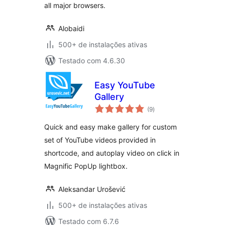
all major browsers.
Alobaidi
500+ de instalações ativas
Testado com 4.6.30
Easy YouTube
Gallery
total
(9
)
de
classificações
Quick and easy make gallery for custom
set of YouTube videos provided in
shortcode, and autoplay video on click in
Magnific PopUp lightbox.
Aleksandar Urošević
500+ de instalações ativas
Testado com 6.7.6