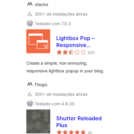
otacke
200+ de instalações ativas
Testado com 7.0.3
Lightbox Pop –
Responsive
total
Lightbox
(23
)
de
classificações
Create a simple, non-annoying,
responsive lightbox popup in your blog.
f1logic
200+ de instalações ativas
Testado com 4.9.30
Shutter Reloaded
Plus
total
(2
)