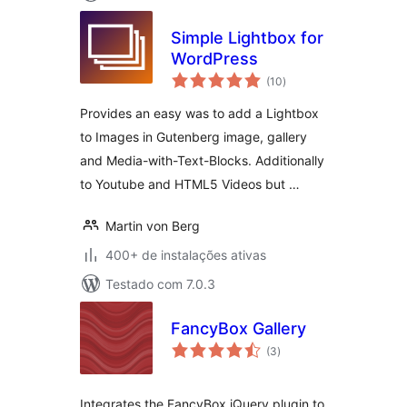
Simple Lightbox for
WordPress
total
(10
)
de
classificações
Provides an easy was to add a Lightbox
to Images in Gutenberg image, gallery
and Media-with-Text-Blocks. Additionally
to Youtube and HTML5 Videos but …
Martin von Berg
400+ de instalações ativas
Testado com 7.0.3
FancyBox Gallery
total
(3
)
de
classificações
Integrates the FancyBox jQuery plugin to