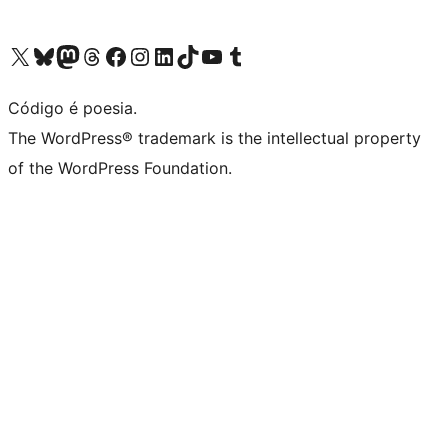
Acessar nossa conta do X (antigo Twitter)
Acessar nossa conta do Bluesky
Acessar nossa conta do Mastodon
Acessar nossa conta do Threads
Acessar nossa página do Facebook
Acessar nossa conta do Instagram
Acessar nossa conta do LinkedIn
Acessar nossa conta do TikTok
Acessar nosso canal do YouTube
Acessar nossa conta no Tumblr
Código é poesia.
The WordPress® trademark is the intellectual property
of the WordPress Foundation.