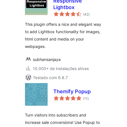
Responsive
Lightbox
total
(42
)
de
classificações
This plugin offers a nice and elegant way
to add Lightbox functionality for images,
html content and media on your
webpages.
subhansanjaya
10.000+ de instalações ativas
Testado com 6.8.7
Themify Popup
total
(11
)
de
classificações
Turn visitors into subscribers and
increase sale conversions! Use Popup to