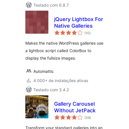
Testado com 6.8.7
jQuery Lightbox For
Native Galleries
total
(10
)
de
classificações
Makes the native WordPress galleries use
a lightbox script called ColorBox to
display the fullsize images.
Automattic
4.000+ de instalações ativas
Testado com 3.4.2
Gallery Carousel
Without JetPack
total
(39
)
de
classificações
Transform your standard galleries into an