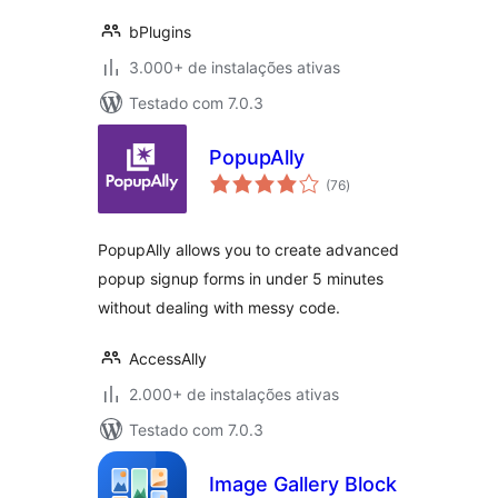
bPlugins
3.000+ de instalações ativas
Testado com 7.0.3
PopupAlly
total
(76
)
de
classificações
PopupAlly allows you to create advanced
popup signup forms in under 5 minutes
without dealing with messy code.
AccessAlly
2.000+ de instalações ativas
Testado com 7.0.3
Image Gallery Block