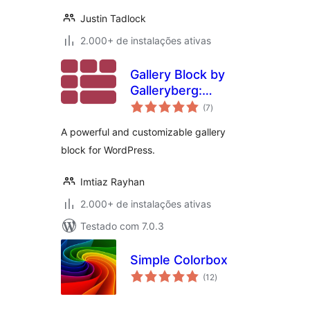
Justin Tadlock
2.000+ de instalações ativas
Gallery Block by
Galleryberg:
total
Lightbox with Tiles,
(7
)
de
classificações
Masonry, Square, &
A powerful and customizable gallery
Justified Layouts
block for WordPress.
Imtiaz Rayhan
2.000+ de instalações ativas
Testado com 7.0.3
Simple Colorbox
total
(12
)
de
classificações