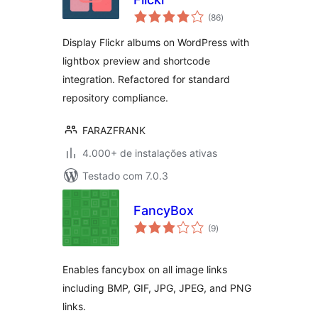
total
(86
)
de
classificações
Display Flickr albums on WordPress with
lightbox preview and shortcode
integration. Refactored for standard
repository compliance.
FARAZFRANK
4.000+ de instalações ativas
Testado com 7.0.3
FancyBox
total
(9
)
de
classificações
Enables fancybox on all image links
including BMP, GIF, JPG, JPEG, and PNG
links.