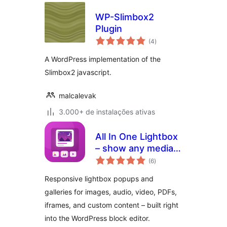
WP-Slimbox2
Plugin
total
(4
)
de
classificações
A WordPress implementation of the
Slimbox2 javascript.
malcalevak
3.000+ de instalações ativas
All In One Lightbox
– show any media
total
in beautiful popups
(6
)
de
classificações
Responsive lightbox popups and
galleries for images, audio, video, PDFs,
iframes, and custom content – built right
into the WordPress block editor.