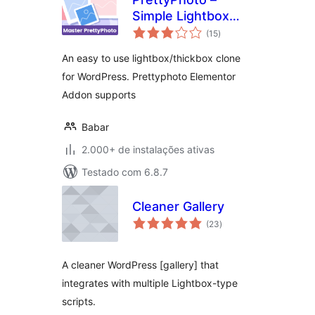
Simple Lightbox
total
Plugin
(15
)
de
classificações
An easy to use lightbox/thickbox clone
for WordPress. Prettyphoto Elementor
Addon supports
Babar
2.000+ de instalações ativas
Testado com 6.8.7
Cleaner Gallery
total
(23
)
de
classificações
A cleaner WordPress [gallery] that
integrates with multiple Lightbox-type
scripts.