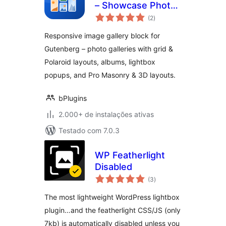
– Showcase Photos
total
in Stunning
(2
)
de
classificações
Responsive Grids
Responsive image gallery block for
Gutenberg – photo galleries with grid &
Polaroid layouts, albums, lightbox
popups, and Pro Masonry & 3D layouts.
bPlugins
2.000+ de instalações ativas
Testado com 7.0.3
WP Featherlight
Disabled
total
(3
)
de
classificações
The most lightweight WordPress lightbox
plugin…and the featherlight CSS/JS (only
7kb) is automatically disabled unless you