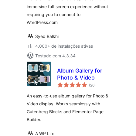
immersive full-screen experience without
requiring you to connect to
WordPress.com
Syed Balkhi
4.000+ de instalações ativas
Testado com 4.3.34
Album Gallery for
Photo & Video
total
(26
)
de
classificações
An easy-to-use album gallery for Photo &
Video display. Works seamlessly with
Gutenberg Blocks and Elementor Page
Builder.
A WP Life