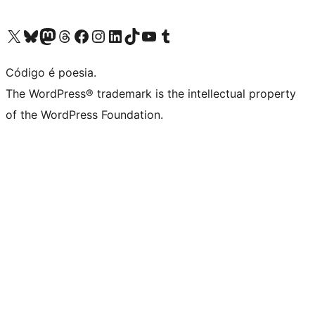
Acessar nossa conta do X (antigo Twitter)
Acessar nossa conta do Bluesky
Acessar nossa conta do Mastodon
Acessar nossa conta do Threads
Acessar nossa página do Facebook
Acessar nossa conta do Instagram
Acessar nossa conta do LinkedIn
Acessar nossa conta do TikTok
Acessar nosso canal do YouTube
Acessar nossa conta no Tumblr
Código é poesia.
The WordPress® trademark is the intellectual property
of the WordPress Foundation.