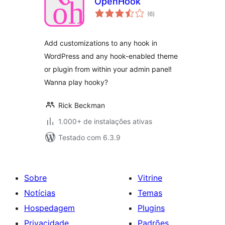
OpenHook
total
(6
)
de
classificações
Add customizations to any hook in
WordPress and any hook-enabled theme
or plugin from within your admin panel!
Wanna play hooky?
Rick Beckman
1.000+ de instalações ativas
Testado com 6.3.9
Sobre
Vitrine
Notícias
Temas
Hospedagem
Plugins
Privacidade
Padrões