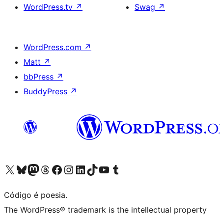
WordPress.tv
↗
Swag
↗
WordPress.com
↗
Matt
↗
bbPress
↗
BuddyPress
↗
Acessar nossa conta do X (antigo Twitter)
Acessar nossa conta do Bluesky
Acessar nossa conta do Mastodon
Acessar nossa conta do Threads
Acessar nossa página do Facebook
Acessar nossa conta do Instagram
Acessar nossa conta do LinkedIn
Acessar nossa conta do TikTok
Acessar nosso canal do YouTube
Acessar nossa conta no Tumblr
Código é poesia.
The WordPress® trademark is the intellectual property