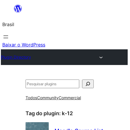
Pular
para
Brasil
o
conteúdo
Baixar o WordPress
Plugin Directory
Pesquisar
Todos
Community
Commercial
Tag do plugin:
k-12