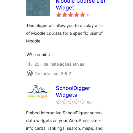
Moodle Course List
Widget
total
(2
)
de
classificações
This plugin will allow you to display a list
of Moodle courses for a specific user of
Moodle.
kennibc
20+ de instalações ativas
Testado com 3.5.2
SchoolDigger
Widgets
total
(0
)
de
classificações
Embed interactive SchoolDigger school
data widgets on your WordPress site –
info cards, rankings, search, maps, and