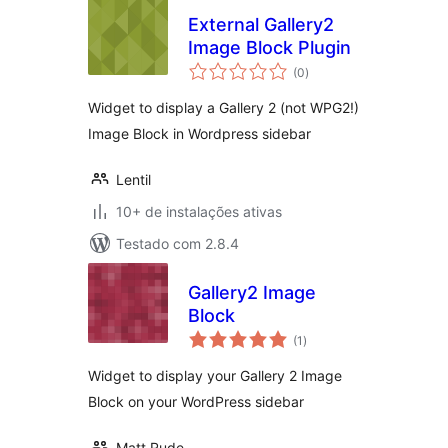
External Gallery2
Image Block Plugin
total
(0
)
de
classificações
Widget to display a Gallery 2 (not WPG2!)
Image Block in Wordpress sidebar
Lentil
10+ de instalações ativas
Testado com 2.8.4
Gallery2 Image
Block
total
(1
)
de
classificações
Widget to display your Gallery 2 Image
Block on your WordPress sidebar
Matt Rude