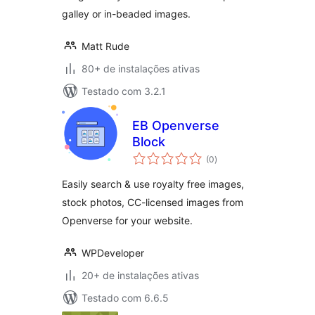
galley or in-beaded images.
Matt Rude
80+ de instalações ativas
Testado com 3.2.1
EB Openverse
Block
total
(0
)
de
classificações
Easily search & use royalty free images,
stock photos, CC-licensed images from
Openverse for your website.
WPDeveloper
20+ de instalações ativas
Testado com 6.6.5