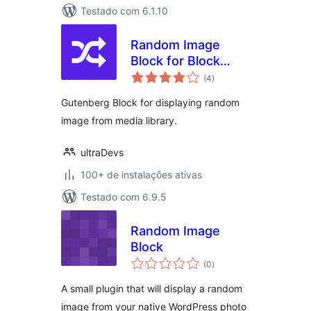
Testado com 6.1.10
Random Image
Block for Block
total
Editor
(4
)
de
classificações
Gutenberg Block for displaying random
image from media library.
ultraDevs
100+ de instalações ativas
Testado com 6.9.5
Random Image
Block
total
(0
)
de
classificações
A small plugin that will display a random
image from your native WordPress photo