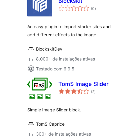
Blockskit
total
(0
)
de
classificações
An easy plugin to import starter sites and
add different effects to the image.
BlockskitDev
8.000+ de instalações ativas
Testado com 6.9.5
TomS Image Slider
total
(2
)
de
classificações
Simple Image Slider block.
TomS Caprice
300+ de instalações ativas