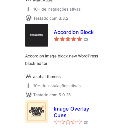
10+ de instalações ativas
Testado com 3.3.2
Accordion Block
total
(2
)
de
classificações
Accordion image block new WordPress
block editor
asphaltthemes
10+ de instalações ativas
Testado com 5.0.25
Image Overlay
Cues
total
(0
)
de
classificações