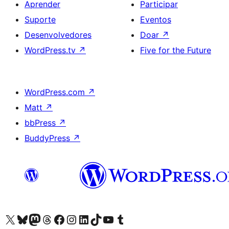
Aprender
Participar
Suporte
Eventos
Desenvolvedores
Doar
↗
WordPress.tv
↗
Five for the Future
WordPress.com
↗
Matt
↗
bbPress
↗
BuddyPress
↗
Acessar nossa conta do X (antigo Twitter)
Acessar nossa conta do Bluesky
Acessar nossa conta do Mastodon
Acessar nossa conta do Threads
Acessar nossa página do Facebook
Acessar nossa conta do Instagram
Acessar nossa conta do LinkedIn
Acessar nossa conta do TikTok
Acessar nosso canal do YouTube
Acessar nossa conta no Tumblr