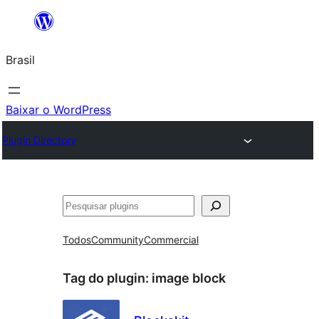
Pular
para
Brasil
o
conteúdo
Baixar o WordPress
Plugin Directory
Pesquisar
Todos
Community
Commercial
Tag do plugin:
image block