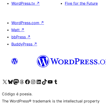
WordPress.tv
↗
Five for the Future
WordPress.com
↗
Matt
↗
bbPress
↗
BuddyPress
↗
Acessar nossa conta do X (antigo Twitter)
Acessar nossa conta do Bluesky
Acessar nossa conta do Mastodon
Acessar nossa conta do Threads
Acessar nossa página do Facebook
Acessar nossa conta do Instagram
Acessar nossa conta do LinkedIn
Acessar nossa conta do TikTok
Acessar nosso canal do YouTube
Acessar nossa conta no Tumblr
Código é poesia.
The WordPress® trademark is the intellectual property