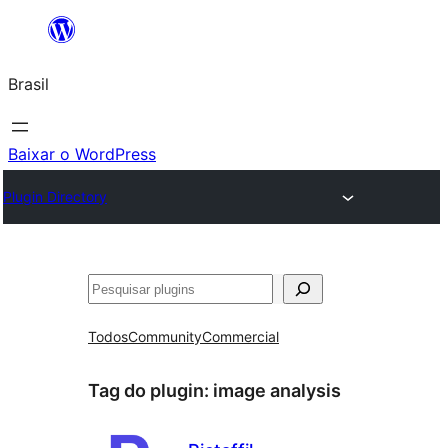
Pular
para
Brasil
o
conteúdo
Baixar o WordPress
Plugin Directory
Pesquisar
Todos
Community
Commercial
Tag do plugin:
image analysis