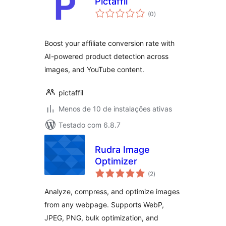
Pictaffil
total
(0
)
de
classificações
Boost your affiliate conversion rate with
AI-powered product detection across
images, and YouTube content.
pictaffil
Menos de 10 de instalações ativas
Testado com 6.8.7
Rudra Image
Optimizer
total
(2
)
de
classificações
Analyze, compress, and optimize images
from any webpage. Supports WebP,
JPEG, PNG, bulk optimization, and