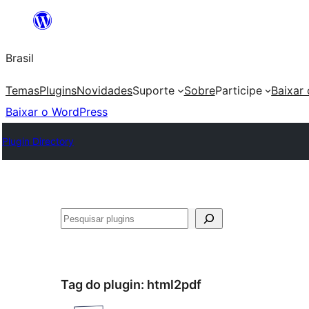
Pular
para
Brasil
o
conteúdo
Temas
Plugins
Novidades
Suporte
Sobre
Participe
Baixar
Baixar o WordPress
Plugin Directory
Pesquisar
Tag do plugin:
html2pdf