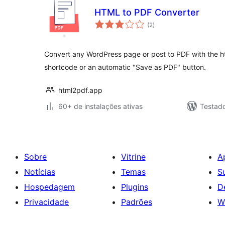
HTML to PDF Converter
total
(2
)
de
classificações
Convert any WordPress page or post to PDF with the h
shortcode or an automatic "Save as PDF" button.
html2pdf.app
60+ de instalações ativas
Testad
Sobre
Vitrine
A
Notícias
Temas
S
Hospedagem
Plugins
D
Privacidade
Padrões
W