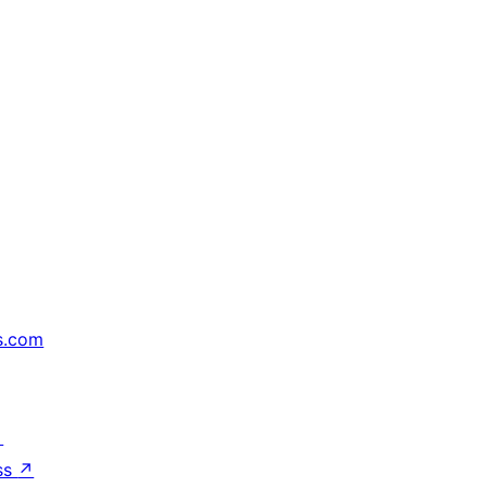
s.com
↗
ss
↗