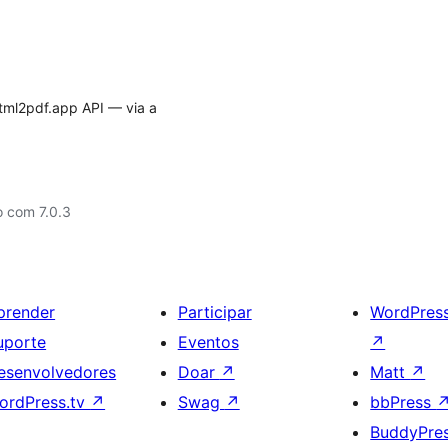
tml2pdf.app API — via a
o com 7.0.3
prender
Participar
WordPres
uporte
Eventos
↗
esenvolvedores
Doar
↗
Matt
↗
ordPress.tv
↗
Swag
↗
bbPress
BuddyPre