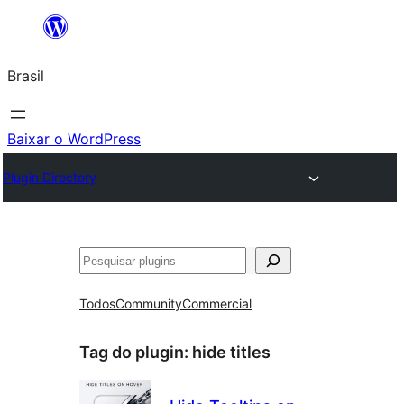
Pular
para
Brasil
o
conteúdo
Baixar o WordPress
Plugin Directory
Pesquisar
Todos
Community
Commercial
Tag do plugin:
hide titles