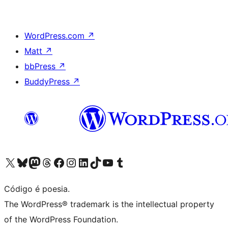
WordPress.com
↗
Matt
↗
bbPress
↗
BuddyPress
↗
Acessar nossa conta do X (antigo Twitter)
Acessar nossa conta do Bluesky
Acessar nossa conta do Mastodon
Acessar nossa conta do Threads
Acessar nossa página do Facebook
Acessar nossa conta do Instagram
Acessar nossa conta do LinkedIn
Acessar nossa conta do TikTok
Acessar nosso canal do YouTube
Acessar nossa conta no Tumblr
Código é poesia.
The WordPress® trademark is the intellectual property
of the WordPress Foundation.