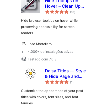
Hide Tooltips on
Hover – Clean Up
total
Title Attributes
(10
)
de
classificações
Without Losing
Hide browser tooltips on hover while
Accessibility
preserving accessibility for screen
readers.
Jose Mortellaro
4.000+ de instalações ativas
Testado com 7.0.3
Daisy Titles — Style
& Hide Page and
total
Post Titles
(2
)
de
classificações
Customize the appearance of your post
titles with colors, font sizes, and font
families.