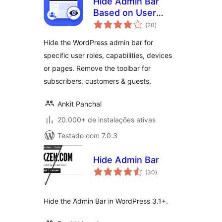
Hide Admin Bar
Based on User
total
Roles – Disable the
(20
)
de
classificações
WordPress Toolbar
Hide the WordPress admin bar for
by Role, Device or
specific user roles, capabilities, devices
Page
or pages. Remove the toolbar for
subscribers, customers & guests.
Ankit Panchal
20.000+ de instalações ativas
Testado com 7.0.3
Hide Admin Bar
total
(30
)
de
classificações
Hide the Admin Bar in WordPress 3.1+.