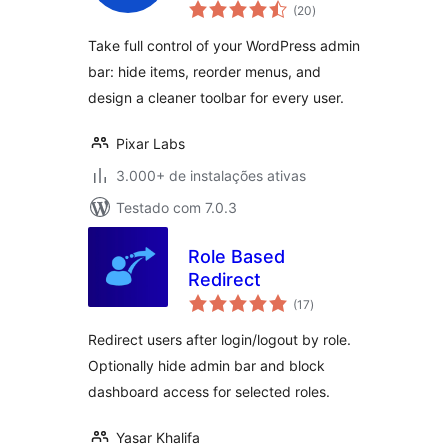
total
Customization with
(20
)
de
classificações
User Role based
Take full control of your WordPress admin
access & Custom
bar: hide items, reorder menus, and
menus
design a cleaner toolbar for every user.
Pixar Labs
3.000+ de instalações ativas
Testado com 7.0.3
Role Based
Redirect
total
(17
)
de
classificações
Redirect users after login/logout by role.
Optionally hide admin bar and block
dashboard access for selected roles.
Yasar Khalifa