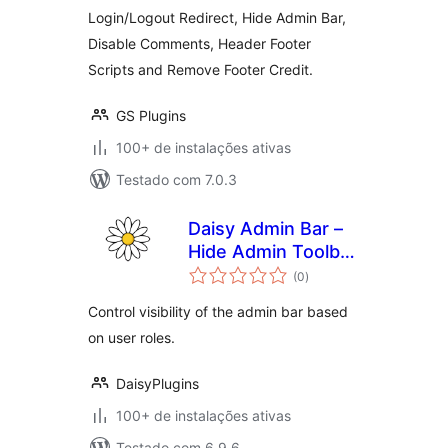
Comments Control)
Login/Logout Redirect, Hide Admin Bar,
Disable Comments, Header Footer
Scripts and Remove Footer Credit.
GS Plugins
100+ de instalações ativas
Testado com 7.0.3
Daisy Admin Bar –
Hide Admin Toolbar
total
Based on User
(0
)
de
classificações
Roles, Disable
Control visibility of the admin bar based
Admin Bar from
on user roles.
Non-Admins
DaisyPlugins
100+ de instalações ativas
Testado com 6.9.6