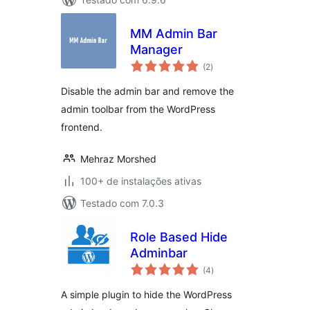
MM Admin Bar
Manager
total
(2
)
de
classificações
Disable the admin bar and remove the
admin toolbar from the WordPress
frontend.
Mehraz Morshed
100+ de instalações ativas
Testado com 7.0.3
Role Based Hide
Adminbar
total
(4
)
de
classificações
A simple plugin to hide the WordPress