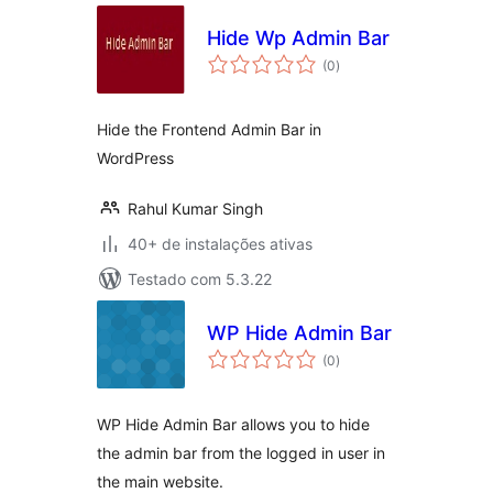
Hide Wp Admin Bar
total
(0
)
de
classificações
Hide the Frontend Admin Bar in
WordPress
Rahul Kumar Singh
40+ de instalações ativas
Testado com 5.3.22
WP Hide Admin Bar
total
(0
)
de
classificações
WP Hide Admin Bar allows you to hide
the admin bar from the logged in user in
the main website.