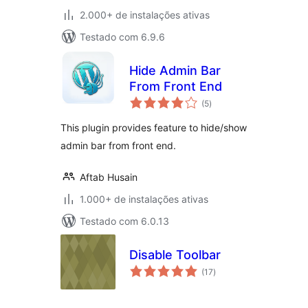
2.000+ de instalações ativas
Testado com 6.9.6
Hide Admin Bar
From Front End
total
(5
)
de
classificações
This plugin provides feature to hide/show
admin bar from front end.
Aftab Husain
1.000+ de instalações ativas
Testado com 6.0.13
Disable Toolbar
total
(17
)
de
classificações