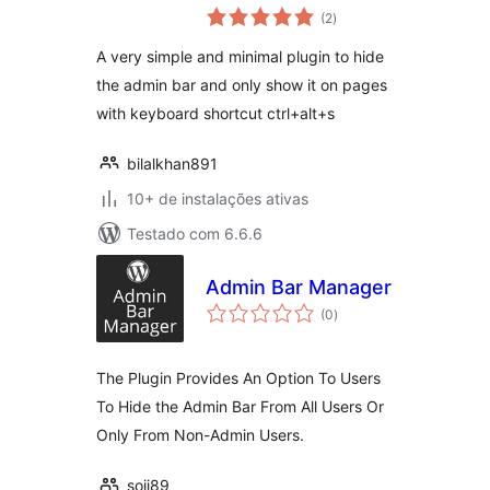
total
(2
)
de
classificações
A very simple and minimal plugin to hide
the admin bar and only show it on pages
with keyboard shortcut ctrl+alt+s
bilalkhan891
10+ de instalações ativas
Testado com 6.6.6
Admin Bar Manager
total
(0
)
de
classificações
The Plugin Provides An Option To Users
To Hide the Admin Bar From All Users Or
Only From Non-Admin Users.
soji89