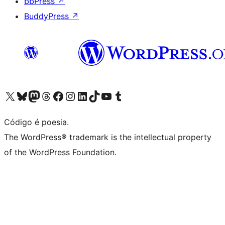
bbPress
↗
BuddyPress
↗
Acessar nossa conta do X (antigo Twitter)
Acessar nossa conta do Bluesky
Acessar nossa conta do Mastodon
Acessar nossa conta do Threads
Acessar nossa página do Facebook
Acessar nossa conta do Instagram
Acessar nossa conta do LinkedIn
Acessar nossa conta do TikTok
Acessar nosso canal do YouTube
Acessar nossa conta no Tumblr
Código é poesia.
The WordPress® trademark is the intellectual property
of the WordPress Foundation.