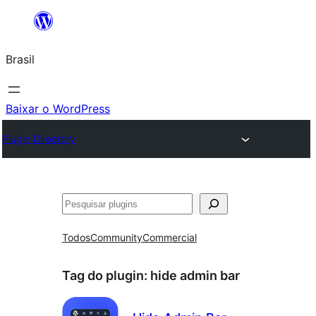
Pular
para
Brasil
o
conteúdo
Baixar o WordPress
Plugin Directory
Pesquisar
Todos
Community
Commercial
Tag do plugin:
hide admin bar