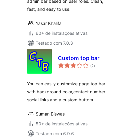
admin bar based on user roles. Clean,
fast, and easy to use.
Yasar Khalifa
60+ de instalações ativas
Testado com 7.0.3
Custom top bar
total
(2
)
de
classificações
You can easily customize page top bar
with background color,contact number
social links and a custom buttom
Suman Biswas
50+ de instalações ativas
Testado com 6.9.6