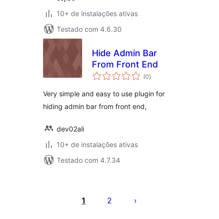
10+ de instalações ativas
Testado com 4.6.30
Hide Admin Bar
From Front End
total
(0
)
de
classificações
Very simple and easy to use plugin for
hiding admin bar from front end,
dev02ali
10+ de instalações ativas
Testado com 4.7.34
Paginação
de
1
2
posts