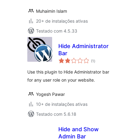
Muhaimin Islam
20+ de instalações ativas
Testado com 4.5.33
Hide Administrator
Bar
total
(1
)
de
classificações
Use this plugin to Hide Administrator bar
for any user role on your website.
Yogesh Pawar
10+ de instalações ativas
Testado com 5.6.18
Hide and Show
Admin Bar