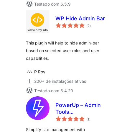
Testado com 6.5.9
WP Hide Admin Bar
total
(2
)
de
classificações
This plugin will help to hide admin-bar
based on selected user roles and user
capabilities.
P Roy
200+ de instalações ativas
Testado com 5.4.20
PowerUp – Admin
Tools
total
(Login/Logout
(1
)
de
classificações
Redirects, Scripts &
Simplify site management with