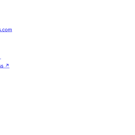
s.com
↗
ss
↗