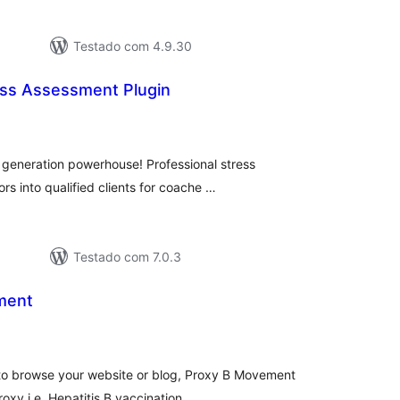
Testado com 4.9.30
ss Assessment Plugin
tal
e
assificações
 generation powerhouse! Professional stress
ors into qualified clients for coache …
Testado com 7.0.3
ment
tal
assificações
o browse your website or blog, Proxy B Movement
roxy i.e. Hepatitis B vaccination.