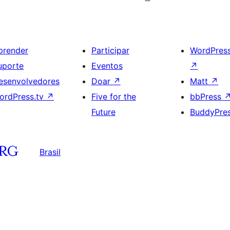
prender
Participar
WordPres
uporte
Eventos
↗
esenvolvedores
Doar
↗
Matt
↗
ordPress.tv
↗
Five for the
bbPress
Future
BuddyPre
Brasil