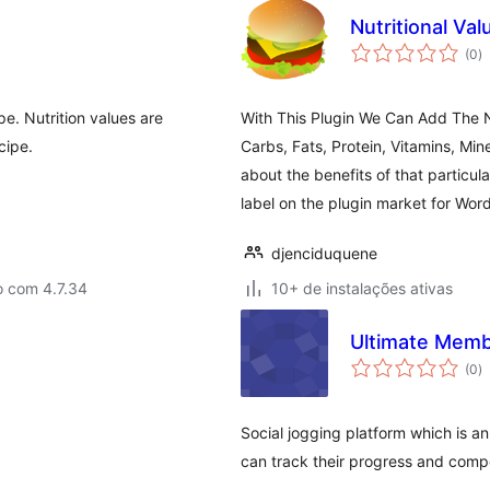
Nutritional Val
to
(0
)
d
cl
pe. Nutrition values are
With This Plugin We Can Add The N
cipe.
Carbs, Fats, Protein, Vitamins, M
about the benefits of that particula
label on the plugin market for Wor
djenciduquene
o com 4.7.34
10+ de instalações ativas
Ultimate Memb
to
(0
)
d
cl
Social jogging platform which is a
can track their progress and compe