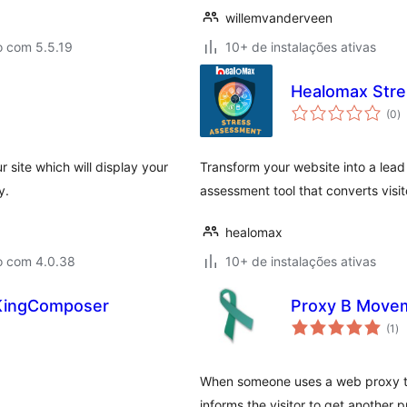
willemvanderveen
o com 5.5.19
10+ de instalações ativas
Healomax Stre
to
(0
)
d
cl
 site which will display your
Transform your website into a lead
y.
assessment tool that converts visit
healomax
o com 4.0.38
10+ de instalações ativas
 KingComposer
Proxy B Move
to
(1
)
de
cl
When someone uses a web proxy t
informs the visitor to get another p