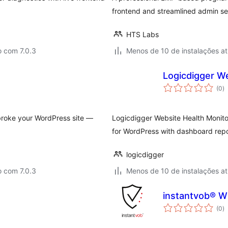
frontend and streamlined admin se
HTS Labs
o com 7.0.3
Menos de 10 de instalações at
Logicdigger We
to
(0
)
d
cl
broke your WordPress site —
Logicdigger Website Health Monito
for WordPress with dashboard repor
logicdigger
o com 7.0.3
Menos de 10 de instalações at
instantvob® 
to
(0
)
d
cl