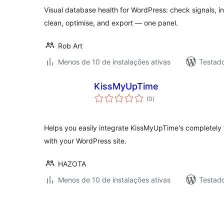
Visual database health for WordPress: check signals, in
clean, optimise, and export — one panel.
Rob Art
Menos de 10 de instalações ativas
Testad
KissMyUpTime
total
(0
)
de
classificações
Helps you easily integrate KissMyUpTime's completely 
with your WordPress site.
HAZOTA
Menos de 10 de instalações ativas
Testad
Paginação
de