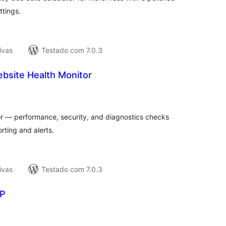
ttings.
ivas
Testado com 7.0.3
bsite Health Monitor
tal
e
assificações
r — performance, security, and diagnostics checks
ting and alerts.
ivas
Testado com 7.0.3
WP
tal
e
assificações