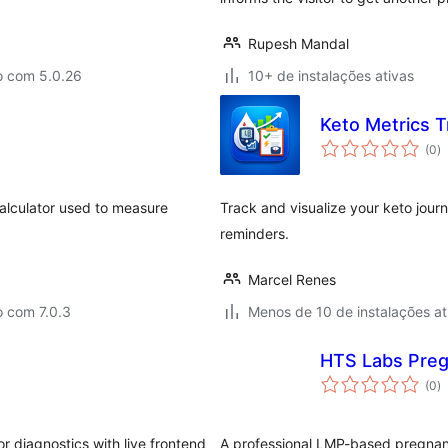
Rupesh Mandal
o com 5.0.26
10+ de instalações ativas
Keto Metrics T
to
(0
)
d
cl
calculator used to measure
Track and visualize your keto jou
reminders.
Marcel Renes
o com 7.0.3
Menos de 10 de instalações at
HTS Labs Preg
to
(0
)
d
cl
 diagnostics with live frontend
A professional LMP-based pregnanc