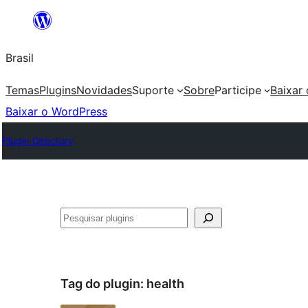
Pular
para
Brasil
o
conteúdo
Temas
Plugins
Novidades
Suporte
Sobre
Participe
Baixar
Baixar o WordPress
Plugin Directory
Pesquisar
Tag do plugin:
health