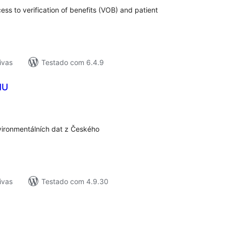
ess to verification of benefits (VOB) and patient
ivas
Testado com 6.4.9
MU
tal
e
assificações
nvironmentálních dat z Českého
ivas
Testado com 4.9.30