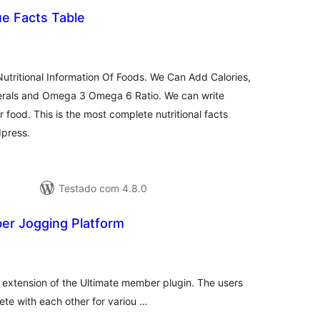
ue Facts Table
tal
e
assificações
utritional Information Of Foods. We Can Add Calories,
inerals and Omega 3 Omega 6 Ratio. We can write
r food. This is the most complete nutritional facts
dpress.
Testado com 4.8.0
er Jogging Platform
tal
e
assificações
n extension of the Ultimate member plugin. The users
te with each other for variou …