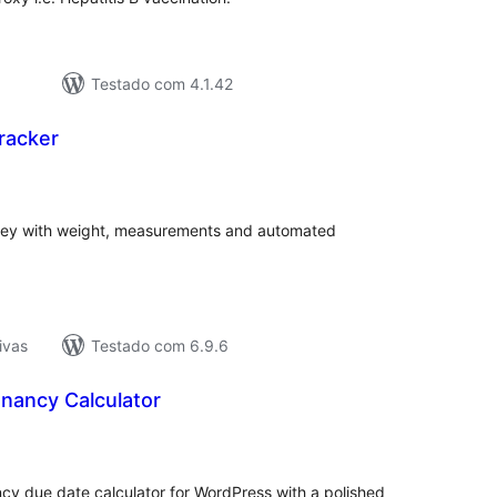
Testado com 4.1.42
racker
tal
e
assificações
rney with weight, measurements and automated
ivas
Testado com 6.9.6
nancy Calculator
tal
e
assificações
y due date calculator for WordPress with a polished