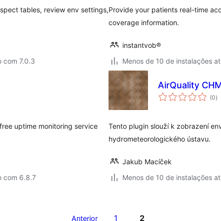
spect tables, review env settings,
Provide your patients real-time acc
coverage information.
instantvob®
o com 7.0.3
Menos de 10 de instalações at
AirQuality CH
to
(0
)
d
cl
free uptime monitoring service
Tento plugin slouží k zobrazení e
hydrometeorologického ústavu.
Jakub Macíček
o com 6.8.7
Menos de 10 de instalações at
1
2
Anterior