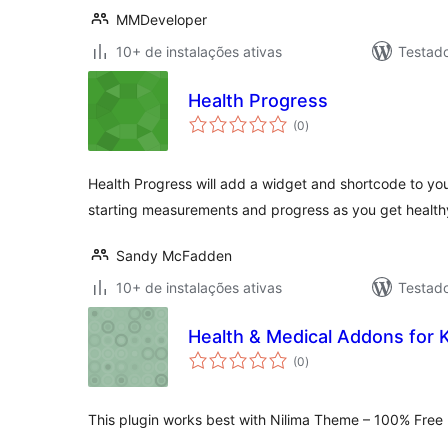
MMDeveloper
10+ de instalações ativas
Testad
Health Progress
total
(0
)
de
classificações
Health Progress will add a widget and shortcode to your
starting measurements and progress as you get health
Sandy McFadden
10+ de instalações ativas
Testad
Health & Medical Addons for
total
(0
)
de
classificações
This plugin works best with Nilima Theme – 100% Free