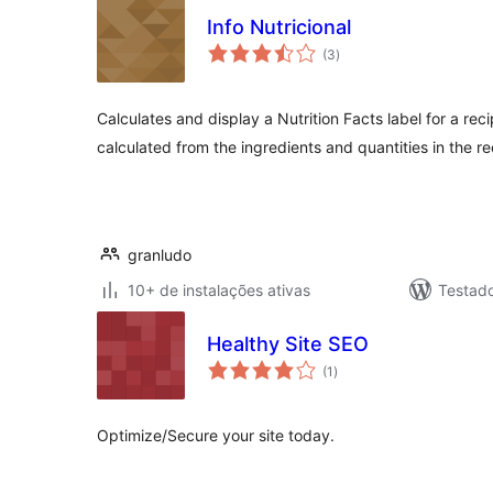
Info Nutricional
total
(3
)
de
classificações
Calculates and display a Nutrition Facts label for a reci
calculated from the ingredients and quantities in the re
granludo
10+ de instalações ativas
Testad
Healthy Site SEO
total
(1
)
de
classificações
Optimize/Secure your site today.