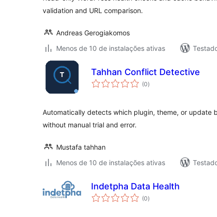
validation and URL comparison.
Andreas Gerogiakomos
Menos de 10 de instalações ativas
Testad
Tahhan Conflict Detective
total
(0
)
de
classificações
Automatically detects which plugin, theme, or update 
without manual trial and error.
Mustafa tahhan
Menos de 10 de instalações ativas
Testad
Indetpha Data Health
total
(0
)
de
classificações