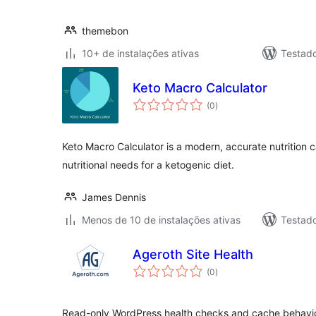
themebon
10+ de instalações ativas
Testad
Keto Macro Calculator
total
(0
)
de
classificações
Keto Macro Calculator is a modern, accurate nutrition 
nutritional needs for a ketogenic diet.
James Dennis
Menos de 10 de instalações ativas
Testad
Ageroth Site Health
total
(0
)
de
classificações
Read-only WordPress health checks and cache behavior