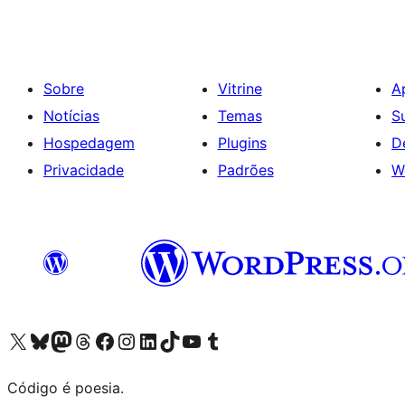
posts
Sobre
Vitrine
A
Notícias
Temas
S
Hospedagem
Plugins
D
Privacidade
Padrões
W
Acessar nossa conta do X (antigo Twitter)
Acessar nossa conta do Bluesky
Acessar nossa conta do Mastodon
Acessar nossa conta do Threads
Acessar nossa página do Facebook
Acessar nossa conta do Instagram
Acessar nossa conta do LinkedIn
Acessar nossa conta do TikTok
Acessar nosso canal do YouTube
Acessar nossa conta no Tumblr
Código é poesia.