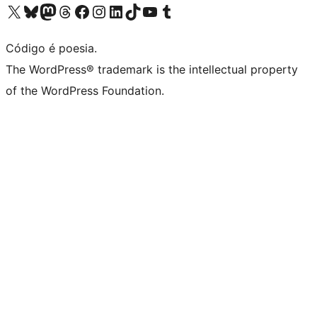
Acessar nossa conta do X (antigo Twitter)
Acessar nossa conta do Bluesky
Acessar nossa conta do Mastodon
Acessar nossa conta do Threads
Acessar nossa página do Facebook
Acessar nossa conta do Instagram
Acessar nossa conta do LinkedIn
Acessar nossa conta do TikTok
Acessar nosso canal do YouTube
Acessar nossa conta no Tumblr
Código é poesia.
The WordPress® trademark is the intellectual property
of the WordPress Foundation.