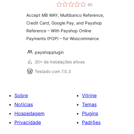
total
(0
)
de
classificações
Accept MB WAY, Multibanco Reference,
Credit Card, Google Pay, and Payshop
Reference – With Payshop Online
Payments (POP) – for Woocommerce
payshopplugin
20+ de instalações ativas
Testado com 7.0.3
Sobre
Vitrine
Notícias
Temas
Hospedagem
Plugins
Privacidade
Padrões