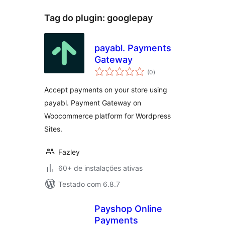
Tag do plugin:
googlepay
payabl. Payments
Gateway
total
(0
)
de
classificações
Accept payments on your store using
payabl. Payment Gateway on
Woocommerce platform for Wordpress
Sites.
Fazley
60+ de instalações ativas
Testado com 6.8.7
Payshop Online
Payments