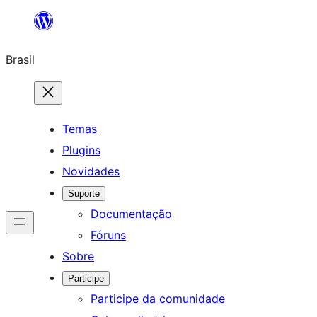
Pular
para
Brasil
o
conteúdo
Temas
Plugins
Novidades
Suporte
Documentação
Fóruns
Sobre
Participe
Participe da comunidade