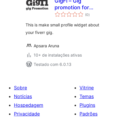
GigFi – Gig
promotion for
total
Fiverr
(0
)
de
classificações
This is make small profile widget about
your fiverr gig.
Apsara Aruna
10+ de instalações ativas
Testado com 6.0.13
Sobre
Vitrine
Notícias
Temas
Hospedagem
Plugins
Privacidade
Padrões