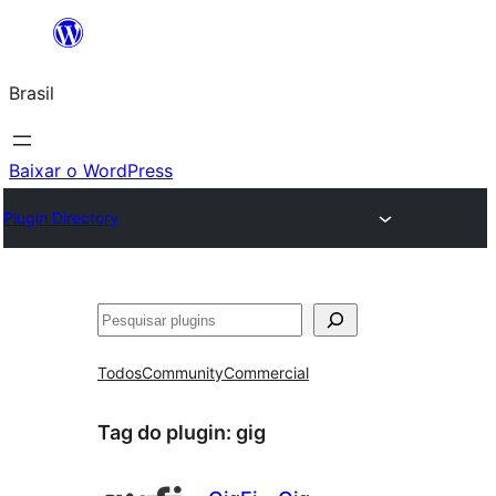
Pular
para
Brasil
o
conteúdo
Baixar o WordPress
Plugin Directory
Pesquisar
Todos
Community
Commercial
Tag do plugin:
gig