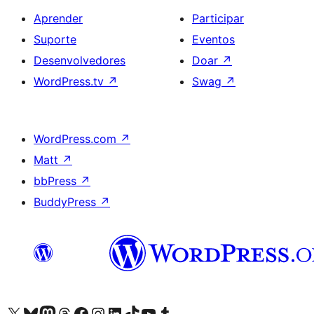
Aprender
Participar
Suporte
Eventos
Desenvolvedores
Doar
↗
WordPress.tv
↗
Swag
↗
WordPress.com
↗
Matt
↗
bbPress
↗
BuddyPress
↗
Acessar nossa conta do X (antigo Twitter)
Acessar nossa conta do Bluesky
Acessar nossa conta do Mastodon
Acessar nossa conta do Threads
Acessar nossa página do Facebook
Acessar nossa conta do Instagram
Acessar nossa conta do LinkedIn
Acessar nossa conta do TikTok
Acessar nosso canal do YouTube
Acessar nossa conta no Tumblr