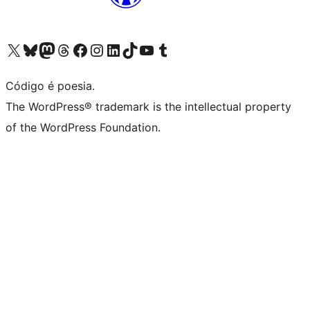
Acessar nossa conta do X (antigo Twitter)
Acessar nossa conta do Bluesky
Acessar nossa conta do Mastodon
Acessar nossa conta do Threads
Acessar nossa página do Facebook
Acessar nossa conta do Instagram
Acessar nossa conta do LinkedIn
Acessar nossa conta do TikTok
Acessar nosso canal do YouTube
Acessar nossa conta no Tumblr
Código é poesia.
The WordPress® trademark is the intellectual property
of the WordPress Foundation.