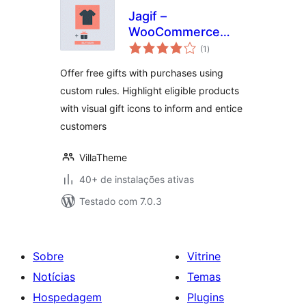
Jagif –
WooCommerce
total
Free Gift
(1
)
de
classificações
Offer free gifts with purchases using
custom rules. Highlight eligible products
with visual gift icons to inform and entice
customers
VillaTheme
40+ de instalações ativas
Testado com 7.0.3
Sobre
Vitrine
Notícias
Temas
Hospedagem
Plugins