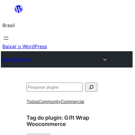
Pular
para
Brasil
o
conteúdo
Baixar o WordPress
Plugin Directory
Pesquisar
Todos
Community
Commercial
Tag do plugin:
Gift Wrap
Woocommerce