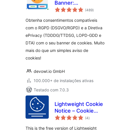
Banner:
total
Consentimento de
(489
)
de
classificações
cookies para o
Obtenha consentimentos compatíveis
RGPD & Diretiva
com o RGPD (DSGVO/RGPD) e a Diretiva
ePrivacy
ePrivacy (TDDDG/TTDSG, LOPD-GDD e
DTA) com o seu banner de cookies. Muito
mais do que um simples aviso de
cookies!
devowl.io GmbH
100.000+ de instalações ativas
Testado com 7.0.3
Lightweight Cookie
Notice – Cookie
total
Banner for Cookie
(4
)
de
classificações
Consent
This is the free version of Lightweight