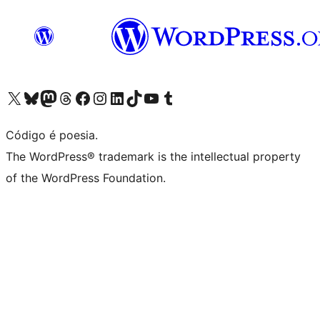
Acessar nossa conta do X (antigo Twitter)
Acessar nossa conta do Bluesky
Acessar nossa conta do Mastodon
Acessar nossa conta do Threads
Acessar nossa página do Facebook
Acessar nossa conta do Instagram
Acessar nossa conta do LinkedIn
Acessar nossa conta do TikTok
Acessar nosso canal do YouTube
Acessar nossa conta no Tumblr
Código é poesia.
The WordPress® trademark is the intellectual property
of the WordPress Foundation.