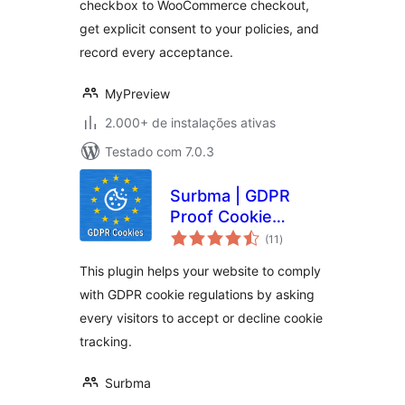
checkbox to WooCommerce checkout,
get explicit consent to your policies, and
record every acceptance.
MyPreview
2.000+ de instalações ativas
Testado com 7.0.3
Surbma | GDPR
Proof Cookie
total
Consent & Notice
(11
)
de
classificações
Bar
This plugin helps your website to comply
with GDPR cookie regulations by asking
every visitors to accept or decline cookie
tracking.
Surbma