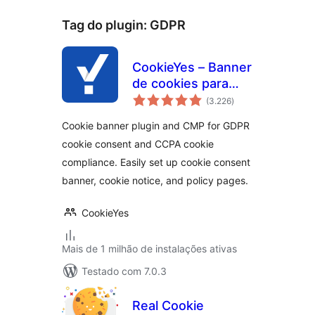
Tag do plugin:
GDPR
CookieYes – Banner
de cookies para
total
consentimento de
(3.226
)
de
classificações
cookies
Cookie banner plugin and CMP for GDPR
(configuração
cookie consent and CCPA cookie
facilitada de aviso
compliance. Easily set up cookie consent
de cookies em
conformidade com
banner, cookie notice, and policy pages.
GDPR/CCPA)
CookieYes
Mais de 1 milhão de instalações ativas
Testado com 7.0.3
Real Cookie