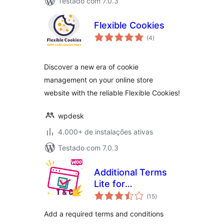
Testado com 7.0.3
Flexible Cookies
total
(4
)
de
classificações
Discover a new era of cookie
management on your online store
website with the reliable Flexible Cookies!
wpdesk
4.000+ de instalações ativas
Testado com 7.0.3
Additional Terms
Lite for
total
WooCommerce
(15
)
de
classificações
Add a required terms and conditions