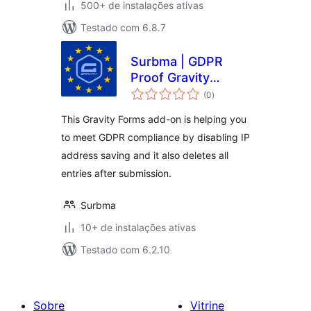
500+ de instalações ativas
Testado com 6.8.7
Surbma | GDPR
Proof Gravity
total
Forms
(0
)
de
classificações
This Gravity Forms add-on is helping you
to meet GDPR compliance by disabling IP
address saving and it also deletes all
entries after submission.
Surbma
10+ de instalações ativas
Testado com 6.2.10
Sobre
Vitrine