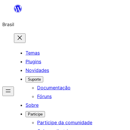
Pular
para
Brasil
o
conteúdo
Temas
Plugins
Novidades
Suporte
Documentação
Fóruns
Sobre
Participe
Participe da comunidade