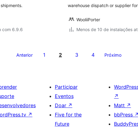
k shipments.
warehouse dispatch or supplier fo
WooliiPorter
o com 6.9.6
Menos de 10 de instalações at
1
2
3
4
Anterior
Próximo
prender
Participar
WordPres
uporte
Eventos
↗
esenvolvedores
Doar
↗
Matt
↗
ordPress.tv
↗
Five for the
bbPress
Future
BuddyPre