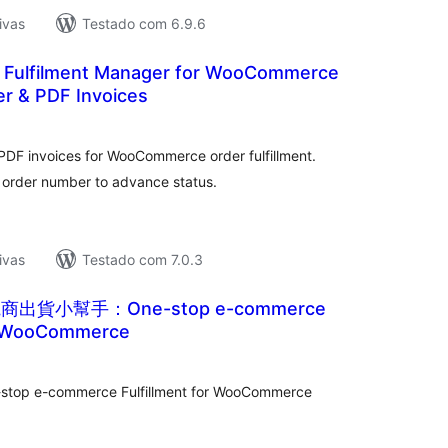
ivas
Testado com 6.9.6
 Fulfilment Manager for WooCommerce
er & PDF Invoices
tal
e
assificações
DF invoices for WooCommerce order fulfillment.
 order number to advance status.
ivas
Testado com 7.0.3
電商出貨小幫手：One-stop e-commerce
or WooCommerce
tal
e
assificações
e-commerce Fulfillment for WooCommerce