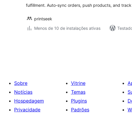
fulfillment. Auto-sync orders, push products, and trac
printseek
Menos de 10 de instalações ativas
Testad
Paginação
de
posts
Sobre
Vitrine
A
Notícias
Temas
S
Hospedagem
Plugins
D
Privacidade
Padrões
W