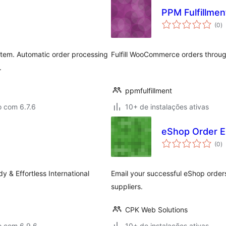
PPM Fulfillme
to
(0
)
d
cl
tem. Automatic order processing
Fulfill WooCommerce orders throug
.
ppmfulfillment
o com 6.7.6
10+ de instalações ativas
eShop Order E
to
(0
)
d
cl
y & Effortless International
Email your successful eShop orders
suppliers.
CPK Web Solutions
o com 6.9.6
10+ de instalações ativas