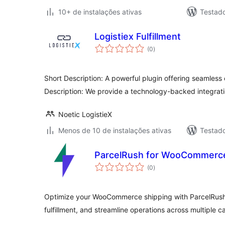
10+ de instalações ativas
Testad
Logistiex Fulfillment
total
(0
)
de
classificações
Short Description: A powerful plugin offering seamless 
Description: We provide a technology-backed integrati
Noetic LogistieX
Menos de 10 de instalações ativas
Testad
ParcelRush for WooCommerc
total
(0
)
de
classificações
Optimize your WooCommerce shipping with ParcelRush
fulfillment, and streamline operations across multiple ca