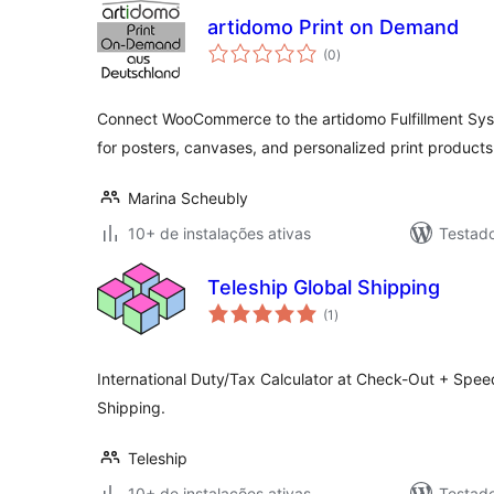
artidomo Print on Demand
total
(0
)
de
classificações
Connect WooCommerce to the artidomo Fulfillment Sys
for posters, canvases, and personalized print products
Marina Scheubly
10+ de instalações ativas
Testad
Teleship Global Shipping
total
(1
)
de
classificações
International Duty/Tax Calculator at Check-Out + Speed
Shipping.
Teleship
10+ de instalações ativas
Testad