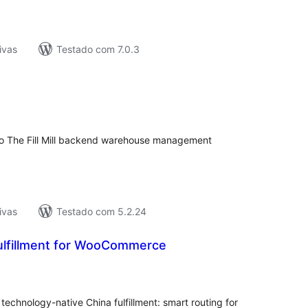
ivas
Testado com 7.0.3
tal
e
assificações
 to The Fill Mill backend warehouse management
ivas
Testado com 5.2.24
Fulfillment for WooCommerce
tal
e
assificações
chnology-native China fulfillment: smart routing for