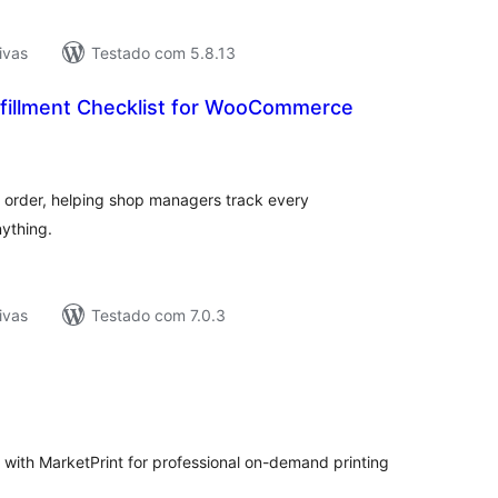
ivas
Testado com 5.8.13
fillment Checklist for WooCommerce
tal
e
assificações
ch order, helping shop managers track every
nything.
ivas
Testado com 7.0.3
tal
e
assificações
ith MarketPrint for professional on-demand printing