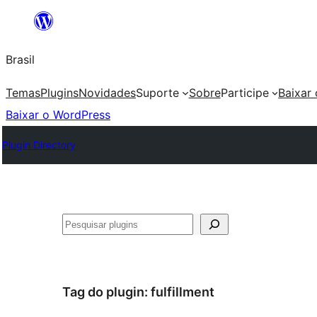
Pular
para
Brasil
o
conteúdo
Temas
Plugins
Novidades
Suporte
Sobre
Participe
Baixar
Baixar o WordPress
Plugin Directory
Pesquisar
Tag do plugin:
fulfillment