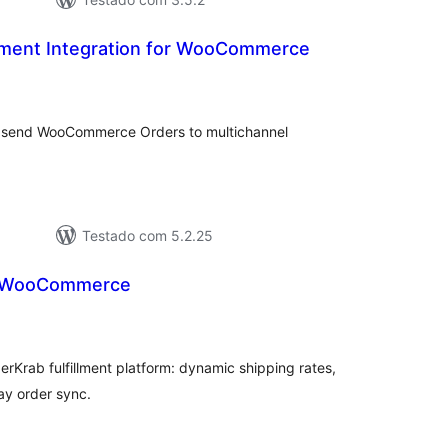
llment Integration for WooCommerce
tal
e
assificações
ou send WooCommerce Orders to multichannel
Testado com 5.2.25
r WooCommerce
tal
e
assificações
rab fulfillment platform: dynamic shipping rates,
ay order sync.