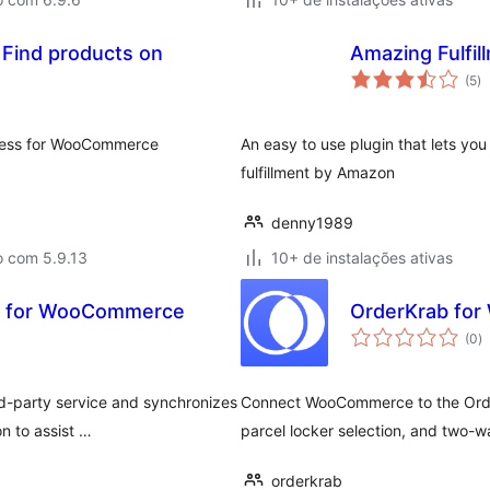
 Find products on
Amazing Fulfi
to
(5
)
d
cl
press for WooCommerce
An easy to use plugin that lets y
fulfillment by Amazon
denny1989
o com 5.9.13
10+ de instalações ativas
ent for WooCommerce
OrderKrab fo
to
(0
)
d
cl
rd-party service and synchronizes
Connect WooCommerce to the OrderK
n to assist …
parcel locker selection, and two-w
orderkrab