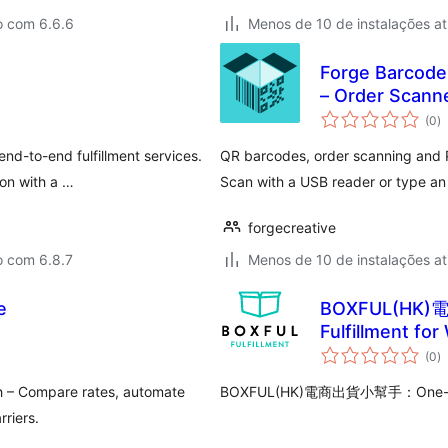
o com 6.6.6
Menos de 10 de instalações at
Forge Barcode
– Order Scann
to
(0
)
d
cl
end-to-end fulfillment services.
QR barcodes, order scanning and P
on with a …
Scan with a USB reader or type an
forgecreative
o com 6.8.7
Menos de 10 de instalações at
e
BOXFUL(HK)
Fulfillment f
to
(0
)
d
cl
 – Compare rates, automate
BOXFUL(HK)電商出貨小幫手：One-stop 
rriers.