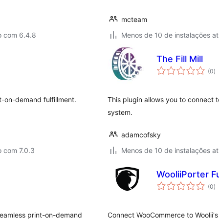
mcteam
o com 6.4.8
Menos de 10 de instalações at
The Fill Mill
to
(0
)
d
cl
-on-demand fulfillment.
This plugin allows you to connect
system.
adamcofsky
o com 7.0.3
Menos de 10 de instalações at
WooliiPorter 
to
(0
)
d
cl
seamless print-on-demand
Connect WooCommerce to Woolii's te