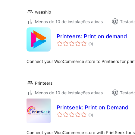
waaship
Menos de 10 de instalações ativas
Testad
Printeers: Print on demand
total
(0
)
de
classificações
Connect your WooCommerce store to Printeers for print
Printeers
Menos de 10 de instalações ativas
Testad
Printseek: Print on Demand
total
(0
)
de
classificações
Connect your WooCommerce store with PrintSeek for 