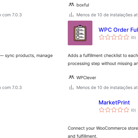
boxful
o com 7.0.3
Menos de 10 de instalações at
WPC Order Ful
to
(0
)
d
cl
r — sync products, manage
Adds a fulfillment checklist to ea
processing step without missing a
WPClever
o com 7.0.3
Menos de 10 de instalações at
MarketPrint
to
(0
)
d
cl
Connect your WooCommerce store w
and fulfillment.