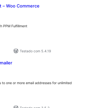
nt – Woo Commerce
tal
e
assificações
h PPM Fulfillment
Testado com 5.4.19
mailer
tal
e
assificações
 to one or more email addresses for unlimited
Testado com 3.5.2