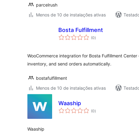
parcelrush
Menos de 10 de instalações ativas
Testad
Bosta Fulfillment
total
(0
)
de
classificações
WooCommerce integration for Bosta Fulfillment Cente
inventory, and send orders automatically.
bostafulfillment
Menos de 10 de instalações ativas
Testad
Waaship
total
(0
)
de
classificações
Waaship