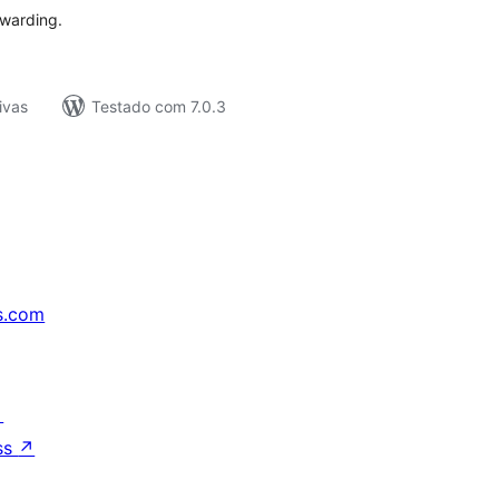
rwarding.
ivas
Testado com 7.0.3
s.com
↗
ss
↗