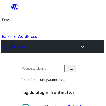
Pular
para
Brasil
o
conteúdo
Baixar o WordPress
Plugin Directory
Pesquisar
Todos
Community
Commercial
Tag do plugin:
frontmatter