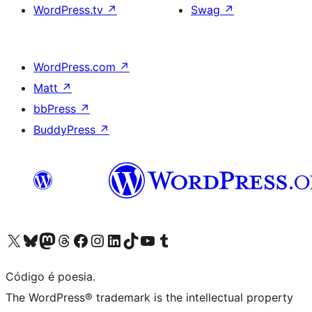
WordPress.tv
↗
Swag
↗
WordPress.com
↗
Matt
↗
bbPress
↗
BuddyPress
↗
Acessar nossa conta do X (antigo Twitter)
Acessar nossa conta do Bluesky
Acessar nossa conta do Mastodon
Acessar nossa conta do Threads
Acessar nossa página do Facebook
Acessar nossa conta do Instagram
Acessar nossa conta do LinkedIn
Acessar nossa conta do TikTok
Acessar nosso canal do YouTube
Acessar nossa conta no Tumblr
Código é poesia.
The WordPress® trademark is the intellectual property