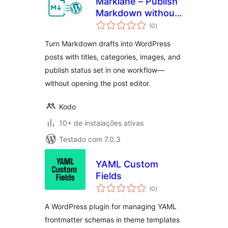
Marklane – Publish
Markdown without
total
the post editor.
(0
)
de
classificações
Turn Markdown drafts into WordPress
posts with titles, categories, images, and
publish status set in one workflow—
without opening the post editor.
Kodo
10+ de instalações ativas
Testado com 7.0.3
YAML Custom
Fields
total
(0
)
de
classificações
A WordPress plugin for managing YAML
frontmatter schemas in theme templates