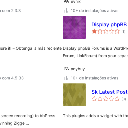
evnix
o com 2.3.3
10+ de instalações ativas
Display phpBB
to
(1
)
de
cl
gure it! – Obtenga la más reciente
Display phpBB Forums is a WordPre
Forum, LinkForum) from your sepa
anybuy
o com 4.5.33
10+ de instalações ativas
Sk Latest Pos
to
(0
)
d
cl
g screen recording) to bbPress
This plugins adds a widget with th
winning Zigge …