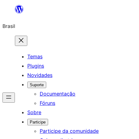
Pular
para
Brasil
o
conteúdo
Temas
Plugins
Novidades
Suporte
Documentação
Fóruns
Sobre
Participe
Participe da comunidade