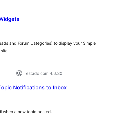
Widgets
tal
assificações
ads and Forum Categories) to display your Simple
site
Testado com 4.6.30
pic Notifications to Inbox
tal
e
assificações
il when a new topic posted.