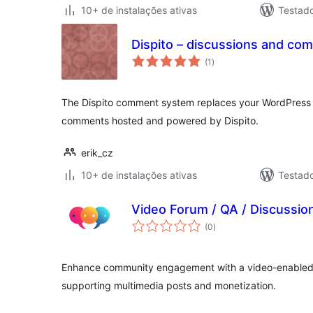
10+ de instalações ativas
Testad
Dispito – discussions and co
total
(1
)
de
classificações
The Dispito comment system replaces your WordPress
comments hosted and powered by Dispito.
erik_cz
10+ de instalações ativas
Testad
Video Forum / QA / Discussio
total
(0
)
de
classificações
Enhance community engagement with a video-enabled
supporting multimedia posts and monetization.