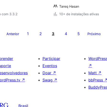
Tareq Hasan
o com 3.3.2
10+ de instalações ativas
1
2
3
4
5
Anterior
Próximo
prender
Participar
WordPres
uporte
Eventos
↗
esenvolvedores
Doar
↗
Matt
↗
ordPress.tv
↗
Swag
↗
bbPress
BuddyPre
Brasil