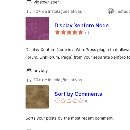
videowhisper
10+ de instalações ativas
Testad
Display Xenforo Node
total
(1
)
de
classificações
Display Xenforo Node is a WordPress plugin that allow
Forum, LinkForum, Page) from your separate xenforo f
anybuy
10+ de instalações ativas
Sort by Comments
total
(0
)
de
classificações
Sorts your posts by the most recent comment.