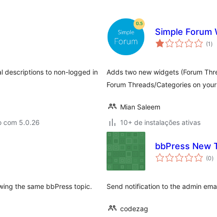
Simple Forum 
to
(1
)
de
cl
al descriptions to non-logged in
Adds two new widgets (Forum Thre
Forum Threads/Categories on your 
Mian Saleem
o com 5.0.26
10+ de instalações ativas
bbPress New To
to
(0
)
d
cl
ewing the same bbPress topic.
Send notification to the admin ema
codezag