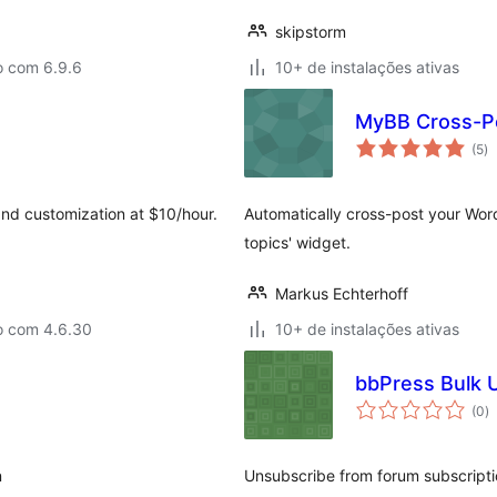
skipstorm
o com 6.9.6
10+ de instalações ativas
MyBB Cross-Po
to
(5
)
d
cl
and customization at $10/hour.
Automatically cross-post your Wor
topics' widget.
Markus Echterhoff
o com 4.6.30
10+ de instalações ativas
bbPress Bulk 
to
(0
)
d
cl
n
Unsubscribe from forum subscripti