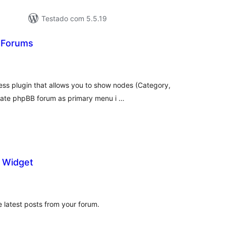
Testado com 5.5.19
 Forums
tal
assificações
ss plugin that allows you to show nodes (Category,
rate phpBB forum as primary menu i …
t Widget
tal
e
assificações
e latest posts from your forum.