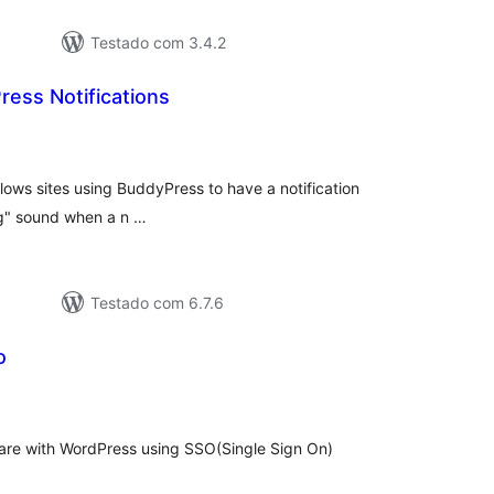
Testado com 3.4.2
ess Notifications
tal
e
assificações
lows sites using BuddyPress to have a notification
ing" sound when a n …
Testado com 6.7.6
o
tal
assificações
are with WordPress using SSO(Single Sign On)