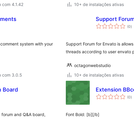
o com 4.1.42
10+ de instalações ativas
mments
Support Forum
to
(0
)
d
cl
 comment system with your
Support Forum for Envato is allows 
threads according to user envato 
octagonwebstudio
o com 3.0.5
10+ de instalações ativas
n Board
Extension BBc
to
(0
)
d
cl
 forum and Q&A board,
Font Bold: [b][/b]