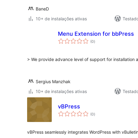
BaneD
10+ de instalações ativas
Testad
Menu Extension for bbPress
total
(0
)
de
classificações
> We provide advance level of support for installation 
Sergius Manzhak
10+ de instalações ativas
Testad
vBPress
total
(0
)
de
classificações
vBPress seamlessly integrates WordPress with vBulleti