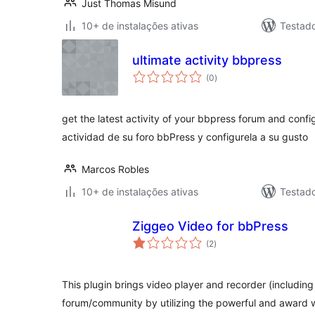
Just Thomas Misund
10+ de instalações ativas
Testad
ultimate activity bbpress
total
(0
)
de
classificações
get the latest activity of your bbpress forum and confi
actividad de su foro bbPress y configurela a su gusto
Marcos Robles
10+ de instalações ativas
Testad
Ziggeo Video for bbPress
total
(2
)
de
classificações
This plugin brings video player and recorder (includin
forum/community by utilizing the powerful and award 