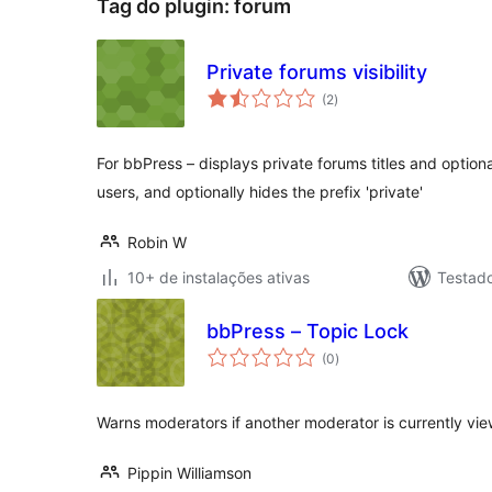
Tag do plugin:
forum
Private forums visibility
total
(2
)
de
classificações
For bbPress – displays private forums titles and option
users, and optionally hides the prefix 'private'
Robin W
10+ de instalações ativas
Testad
bbPress – Topic Lock
total
(0
)
de
classificações
Warns moderators if another moderator is currently vi
Pippin Williamson