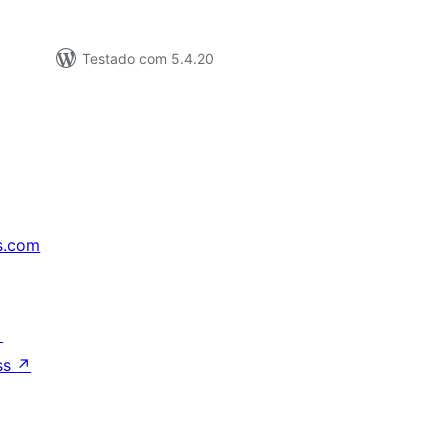
Testado com 5.4.20
s.com
↗
ss
↗