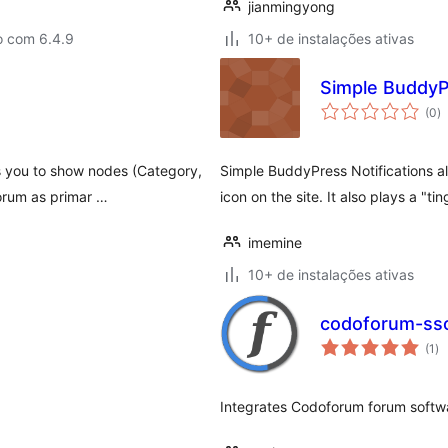
jianmingyong
o com 6.4.9
10+ de instalações ativas
Simple BuddyPr
to
(0
)
d
cl
s you to show nodes (Category,
Simple BuddyPress Notifications al
orum as primar …
icon on the site. It also plays a "t
imemine
10+ de instalações ativas
codoforum-ss
to
(1
)
de
cl
Integrates Codoforum forum softw