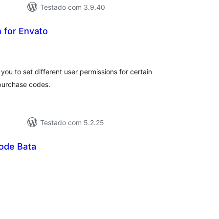
Testado com 3.9.40
 for Envato
tal
e
assificações
you to set different user permissions for certain
purchase codes.
Testado com 5.2.25
ode Bata
tal
e
assificações