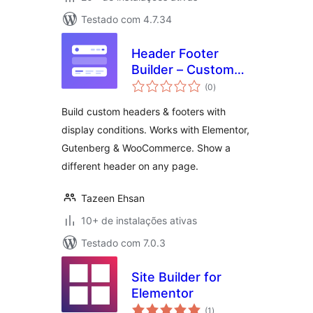
Testado com 4.7.34
Header Footer
Builder – Custom
total
Header & Footer for
(0
)
de
classificações
Elementor,
Build custom headers & footers with
Gutenberg &
display conditions. Works with Elementor,
WooCommerce
Gutenberg & WooCommerce. Show a
different header on any page.
Tazeen Ehsan
10+ de instalações ativas
Testado com 7.0.3
Site Builder for
Elementor
total
(1
)