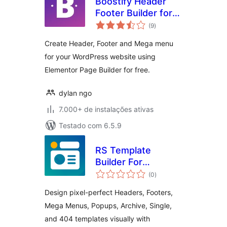
Boostify Header
Footer Builder for
total
Elementor
(9
)
de
classificações
Create Header, Footer and Mega menu
for your WordPress website using
Elementor Page Builder for free.
dylan ngo
7.000+ de instalações ativas
Testado com 6.5.9
RS Template
Builder For
total
Elementor –
(0
)
de
classificações
Complete Control
Design pixel-perfect Headers, Footers,
Over Headers,
Mega Menus, Popups, Archive, Single,
Footers & More
and 404 templates visually with