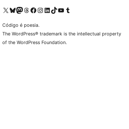
Acessar nossa conta do X (antigo Twitter)
Acessar nossa conta do Bluesky
Acessar nossa conta do Mastodon
Acessar nossa conta do Threads
Acessar nossa página do Facebook
Acessar nossa conta do Instagram
Acessar nossa conta do LinkedIn
Acessar nossa conta do TikTok
Acessar nosso canal do YouTube
Acessar nossa conta no Tumblr
Código é poesia.
The WordPress® trademark is the intellectual property
of the WordPress Foundation.