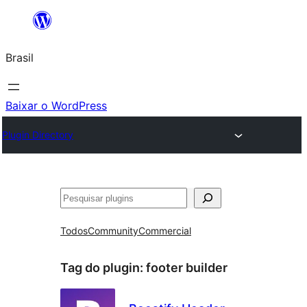
Pular
para
Brasil
o
conteúdo
Baixar o WordPress
Plugin Directory
Pesquisar
Todos
Community
Commercial
Tag do plugin:
footer builder