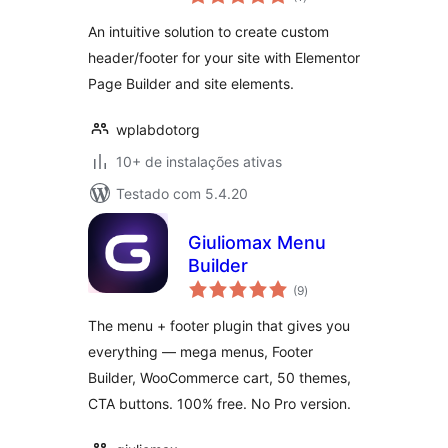
de
classificações
An intuitive solution to create custom
header/footer for your site with Elementor
Page Builder and site elements.
wplabdotorg
10+ de instalações ativas
Testado com 5.4.20
Giuliomax Menu
Builder
total
(9
)
de
classificações
The menu + footer plugin that gives you
everything — mega menus, Footer
Builder, WooCommerce cart, 50 themes,
CTA buttons. 100% free. No Pro version.