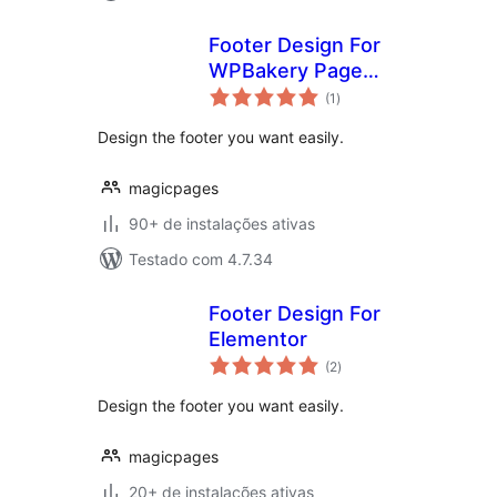
Footer Design For
WPBakery Page
total
Builder
(1
)
de
classificações
Design the footer you want easily.
magicpages
90+ de instalações ativas
Testado com 4.7.34
Footer Design For
Elementor
total
(2
)
de
classificações
Design the footer you want easily.
magicpages
20+ de instalações ativas