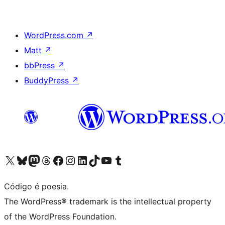
WordPress.com
↗
Matt
↗
bbPress
↗
BuddyPress
↗
Acessar nossa conta do X (antigo Twitter)
Acessar nossa conta do Bluesky
Acessar nossa conta do Mastodon
Acessar nossa conta do Threads
Acessar nossa página do Facebook
Acessar nossa conta do Instagram
Acessar nossa conta do LinkedIn
Acessar nossa conta do TikTok
Acessar nosso canal do YouTube
Acessar nossa conta no Tumblr
Código é poesia.
The WordPress® trademark is the intellectual property
of the WordPress Foundation.