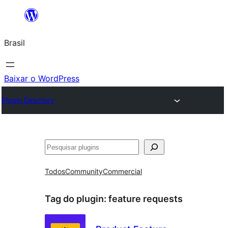
Pular
para
Brasil
o
conteúdo
Baixar o WordPress
Plugin Directory
Pesquisar
Todos
Community
Commercial
Tag do plugin:
feature requests