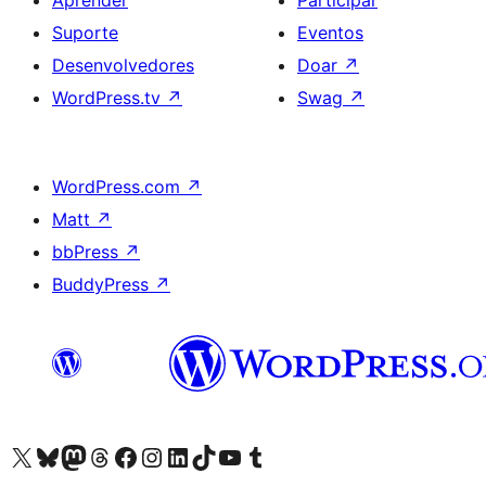
Aprender
Participar
Suporte
Eventos
Desenvolvedores
Doar
↗
WordPress.tv
↗
Swag
↗
WordPress.com
↗
Matt
↗
bbPress
↗
BuddyPress
↗
Acessar nossa conta do X (antigo Twitter)
Acessar nossa conta do Bluesky
Acessar nossa conta do Mastodon
Acessar nossa conta do Threads
Acessar nossa página do Facebook
Acessar nossa conta do Instagram
Acessar nossa conta do LinkedIn
Acessar nossa conta do TikTok
Acessar nosso canal do YouTube
Acessar nossa conta no Tumblr