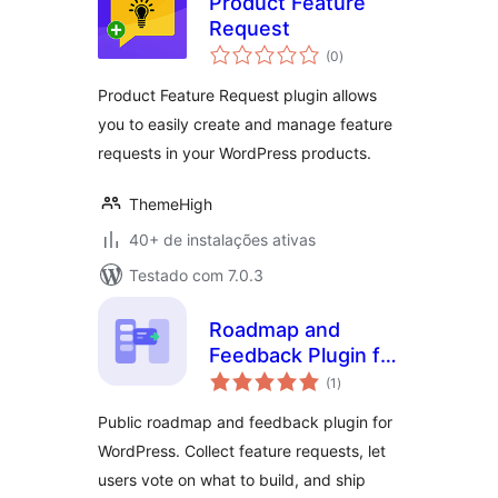
Product Feature
Request
total
(0
)
de
classificações
Product Feature Request plugin allows
you to easily create and manage feature
requests in your WordPress products.
ThemeHigh
40+ de instalações ativas
Testado com 7.0.3
Roadmap and
Feedback Plugin for
total
WordPress –
(1
)
de
classificações
SimpleBoards
Public roadmap and feedback plugin for
WordPress. Collect feature requests, let
users vote on what to build, and ship