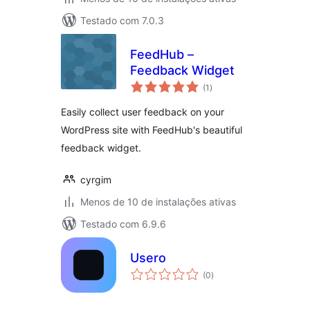
Testado com 7.0.3
FeedHub –
Feedback Widget
total
(1
)
de
classificações
Easily collect user feedback on your
WordPress site with FeedHub's beautiful
feedback widget.
cyrgim
Menos de 10 de instalações ativas
Testado com 6.9.6
Usero
total
(0
)
de
classificações