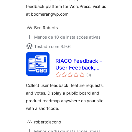
feedback platform for WordPress. Visit us
at boomerangwp.com.
Ben Roberts
Menos de 10 de instalações ativas
Testado com 6.9.6
RIACO Feedback –
User Feedback,
total
Feature Requests &
(0
)
de
classificações
Voting Board
Collect user feedback, feature requests,
and votes. Display a public board and
product roadmap anywhere on your site
with a shortcode.
robertoiacono
Menos de 10 de instalações ativas