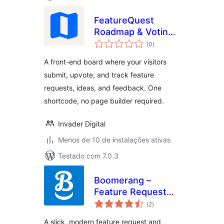
FeatureQuest
Roadmap & Voting
total
Board
(0
)
de
classificações
A front-end board where your visitors
submit, upvote, and track feature
requests, ideas, and feedback. One
shortcode, no page builder required.
Invader Digital
Menos de 10 de instalações ativas
Testado com 7.0.3
Boomerang –
Feature Request
total
Platform
(2
)
de
classificações
A slick, modern feature request and