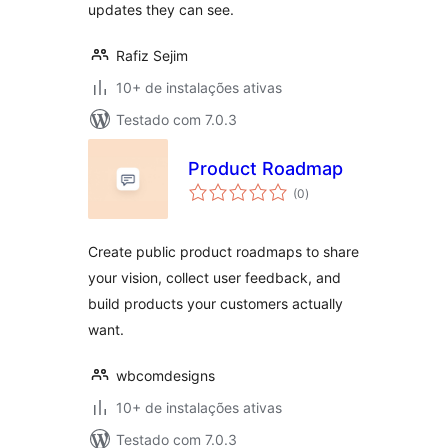
updates they can see.
Rafiz Sejim
10+ de instalações ativas
Testado com 7.0.3
Product Roadmap
total
(0
)
de
classificações
Create public product roadmaps to share
your vision, collect user feedback, and
build products your customers actually
want.
wbcomdesigns
10+ de instalações ativas
Testado com 7.0.3