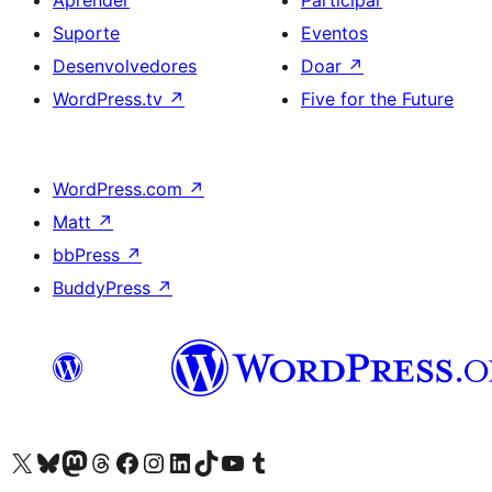
Aprender
Participar
Suporte
Eventos
Desenvolvedores
Doar
↗
WordPress.tv
↗
Five for the Future
WordPress.com
↗
Matt
↗
bbPress
↗
BuddyPress
↗
Acessar nossa conta do X (antigo Twitter)
Acessar nossa conta do Bluesky
Acessar nossa conta do Mastodon
Acessar nossa conta do Threads
Acessar nossa página do Facebook
Acessar nossa conta do Instagram
Acessar nossa conta do LinkedIn
Acessar nossa conta do TikTok
Acessar nosso canal do YouTube
Acessar nossa conta no Tumblr