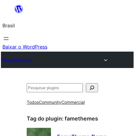
Pular
para
Brasil
o
conteúdo
Baixar o WordPress
Plugin Directory
Pesquisar
Todos
Community
Commercial
Tag do plugin:
famethemes