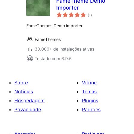
FameTheme Demo
Importer
total
(1
)
de
classificações
FameThemes Demo importer
FameThemes
30.000+ de instalações ativas
Testado com 6.9.5
Sobre
Vitrine
Notícias
Temas
Hospedagem
Plugins
Privacidade
Padrões