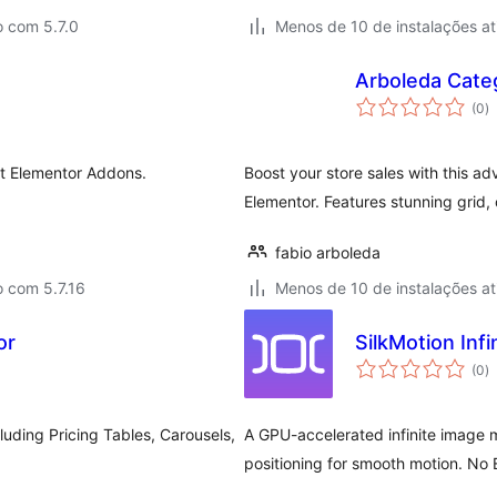
o com 5.7.0
Menos de 10 de instalações at
Arboleda Categ
to
(0
)
d
cl
st Elementor Addons.
Boost your store sales with this 
Elementor. Features stunning grid, 
fabio arboleda
 com 5.7.16
Menos de 10 de instalações at
or
SilkMotion Inf
to
(0
)
d
cl
luding Pricing Tables, Carousels,
A GPU-accelerated infinite image 
positioning for smooth motion. No 