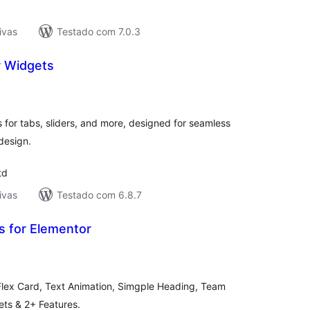
ivas
Testado com 7.0.3
 Widgets
tal
assificações
for tabs, sliders, and more, designed for seamless
design.
td
ivas
Testado com 6.8.7
 for Elementor
tal
e
assificações
lex Card, Text Animation, Simgple Heading, Team
ts & 2+ Features.