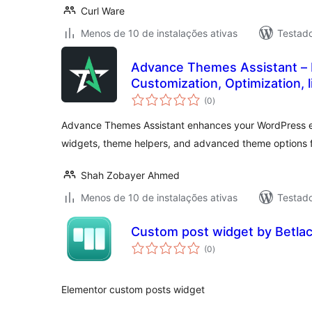
Curl Ware
Menos de 10 de instalações ativas
Testad
Advance Themes Assistant –
Customization, Optimization, 
total
(0
)
de
classificações
Advance Themes Assistant enhances your WordPress e
widgets, theme helpers, and advanced theme options 
Shah Zobayer Ahmed
Menos de 10 de instalações ativas
Testad
Сustom post widget by Betla
total
(0
)
de
classificações
Elementor custom posts widget