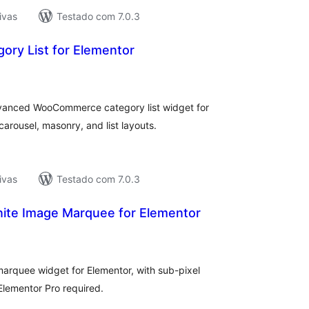
ivas
Testado com 7.0.3
ory List for Elementor
tal
e
assificações
advanced WooCommerce category list widget for
carousel, masonry, and list layouts.
ivas
Testado com 7.0.3
inite Image Marquee for Elementor
tal
e
assificações
marquee widget for Elementor, with sub-pixel
Elementor Pro required.