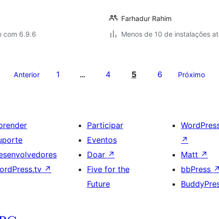
Farhadur Rahim
o com 6.9.6
Menos de 10 de instalações at
1
4
5
6
Anterior
…
Próximo
prender
Participar
WordPres
uporte
Eventos
↗
esenvolvedores
Doar
↗
Matt
↗
ordPress.tv
↗
Five for the
bbPress
Future
BuddyPre