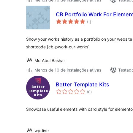
CB Portfolio Work For Elemen
total
(1
)
de
classificações
Show your works history as a portfolio on your website
shortcode [cb-pwork-our-works]
Md Abul Bashar
Menos de 10 de instalações ativas
Testad
Better Template Kits
total
(0
)
de
classificações
Showcase useful elements with card style for elemento
wpdive