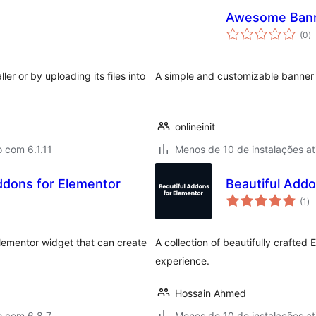
Awesome Banne
to
(0
)
d
cl
er or by uploading its files into
A simple and customizable banner 
onlineinit
 com 6.1.11
Menos de 10 de instalações at
dons for Elementor
Beautiful Addo
to
(1
)
de
cl
lementor widget that can create
A collection of beautifully crafte
experience.
Hossain Ahmed
o com 6.8.7
Menos de 10 de instalações at