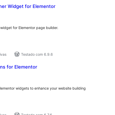
r Widget for Elementor
tal
e
assificações
widget for Elementor page builder.
ivas
Testado com 6.9.6
ns for Elementor
tal
assificações
d Elementor widgets to enhance your website building
ivas
Testado com 6.7.6