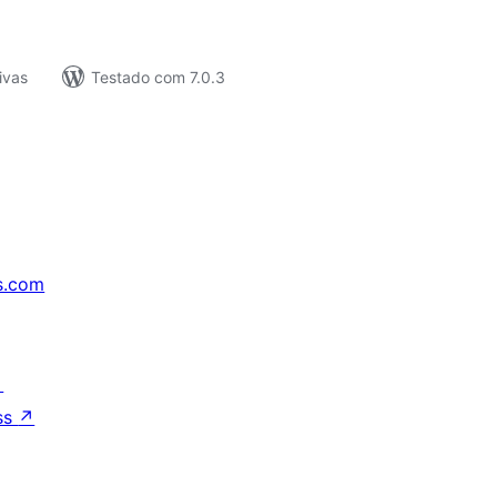
ivas
Testado com 7.0.3
s.com
↗
ss
↗