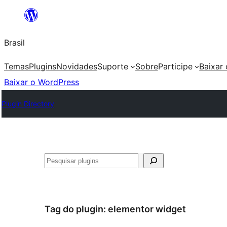
Pular
para
Brasil
o
conteúdo
Temas
Plugins
Novidades
Suporte
Sobre
Participe
Baixar
Baixar o WordPress
Plugin Directory
Pesquisar
Tag do plugin:
elementor widget