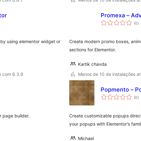
tor
Promexa – Adv
to
(0
)
d
cl
 by using elementor widget or
Create modern promo boxes, anima
sections for Elementor.
Kartik chavda
o com 6.3.9
Menos de 10 de instalações at
Popmento – Po
to
(0
)
d
cl
r page builder.
Create customizable popups directl
your popups with Elementor's fami
Michael