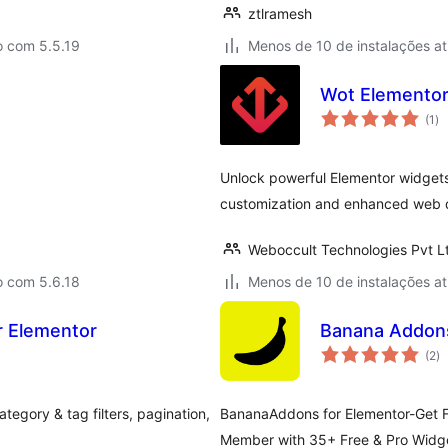
ztlramesh
o com 5.5.19
Menos de 10 de instalações at
Wot Elementor
to
(1
)
de
cl
Unlock powerful Elementor widgets 
customization and enhanced web 
Weboccult Technologies Pvt L
o com 5.6.18
Menos de 10 de instalações at
or Elementor
Banana Addons
to
(2
)
d
cl
ategory & tag filters, pagination,
BananaAddons for Elementor-Get F
Member with 35+ Free & Pro Widge