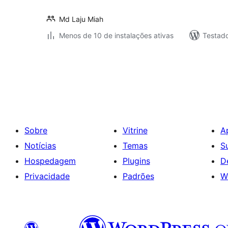
Md Laju Miah
Menos de 10 de instalações ativas
Testad
Paginação
de
posts
Sobre
Vitrine
A
Notícias
Temas
S
Hospedagem
Plugins
D
Privacidade
Padrões
W