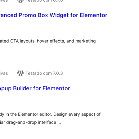
anced Promo Box Widget for Elementor
tal
e
assificações
ted CTA layouts, hover effects, and marketing
ivas
Testado com 7.0.3
pup Builder for Elementor
tal
e
assificações
y in the Elementor editor. Design every aspect of
liar drag-and-drop interface …