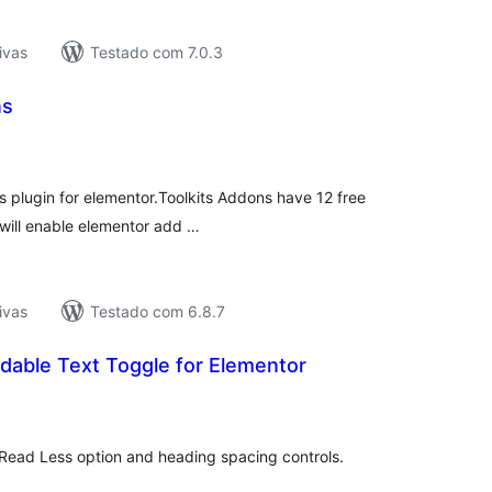
ivas
Testado com 7.0.3
ns
tal
e
assificações
s plugin for elementor.Toolkits Addons have 12 free
 will enable elementor add …
ivas
Testado com 6.8.7
able Text Toggle for Elementor
tal
e
assificações
Read Less option and heading spacing controls.