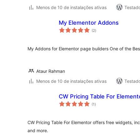
Menos de 10 de instalações ativas
Testad
My Elementor Addons
total
(2
)
de
classificações
My Addons for Elementor page builders One of the Be
Ataur Rahman
Menos de 10 de instalações ativas
Testado
CW Pricing Table For Element
total
(1
)
de
classificações
CW Pricing Table For Elementor offers free widgets, inc
and more.