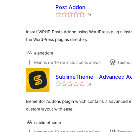
Post Addon
total
(0
)
de
classificações
Install WPHD Posts Addon using WordPress plugin install
the WordPress plugins directory.
elenadom
Menos de 10 de instalações ativas
Testado
SublimeTheme – Advanced Ad
total
(0
)
de
classificações
Elementor Addons plugin which contains 7 advanced e
custom layout with ease.
sublimetheme
Menos de 10 de instalações ativas
Testad