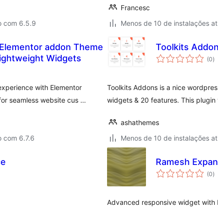
Francesc
o com 6.5.9
Menos de 10 de instalações at
 Elementor addon Theme
Toolkits Addo
to
lightweight Widgets
(0
)
d
cl
xperience with Elementor
Toolkits Addons is a nice wordpres
for seamless website cus …
widgets & 20 features. This plugin
ashathemes
o com 6.7.6
Menos de 10 de instalações at
ce
Ramesh Expand
to
(0
)
d
cl
Advanced responsive widget with 