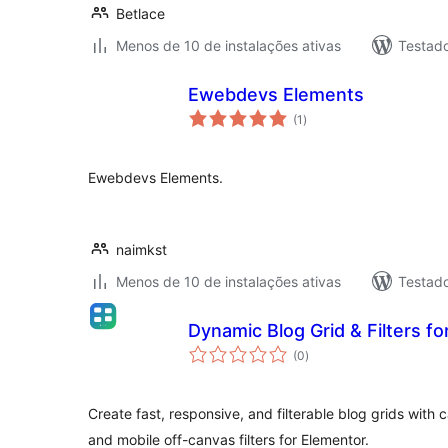
Betlace
Menos de 10 de instalações ativas
Testad
Ewebdevs Elements
total
(1
)
de
classificações
Ewebdevs Elements.
naimkst
Menos de 10 de instalações ativas
Testad
Dynamic Blog Grid & Filters f
total
(0
)
de
classificações
Create fast, responsive, and filterable blog grids with c
and mobile off-canvas filters for Elementor.