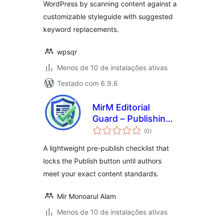
WordPress by scanning content against a
customizable styleguide with suggested
keyword replacements.
wpsqr
Menos de 10 de instalações ativas
Testado com 6.9.6
MirM Editorial
Guard – Publishing
total
Checklist &
(0
)
de
classificações
Content Rules
A lightweight pre-publish checklist that
locks the Publish button until authors
meet your exact content standards.
Mir Monoarul Alam
Menos de 10 de instalações ativas