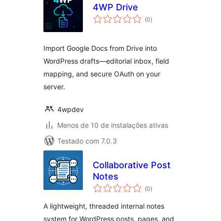
4WP Drive
total
(0
)
de
classificações
Import Google Docs from Drive into
WordPress drafts—editorial inbox, field
mapping, and secure OAuth on your
server.
4wpdev
Menos de 10 de instalações ativas
Testado com 7.0.3
Collaborative Post
Notes
total
(0
)
de
classificações
A lightweight, threaded internal notes
system for WordPress posts, pages, and