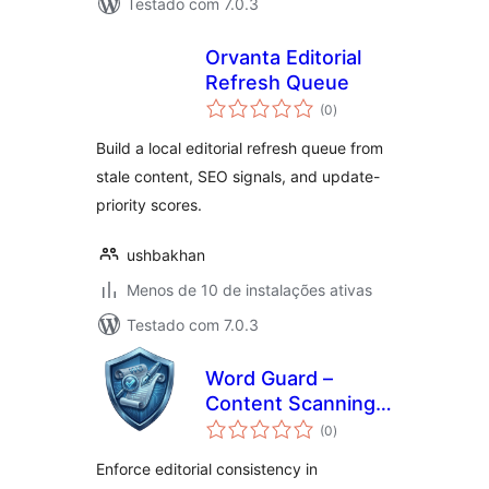
Testado com 7.0.3
Orvanta Editorial
Refresh Queue
total
(0
)
de
classificações
Build a local editorial refresh queue from
stale content, SEO signals, and update-
priority scores.
ushbakhan
Menos de 10 de instalações ativas
Testado com 7.0.3
Word Guard –
Content Scanning
total
& Keyword Control
(0
)
de
classificações
Enforce editorial consistency in