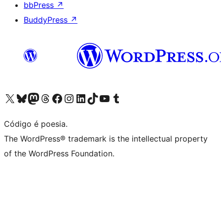
bbPress
↗
BuddyPress
↗
Acessar nossa conta do X (antigo Twitter)
Acessar nossa conta do Bluesky
Acessar nossa conta do Mastodon
Acessar nossa conta do Threads
Acessar nossa página do Facebook
Acessar nossa conta do Instagram
Acessar nossa conta do LinkedIn
Acessar nossa conta do TikTok
Acessar nosso canal do YouTube
Acessar nossa conta no Tumblr
Código é poesia.
The WordPress® trademark is the intellectual property
of the WordPress Foundation.