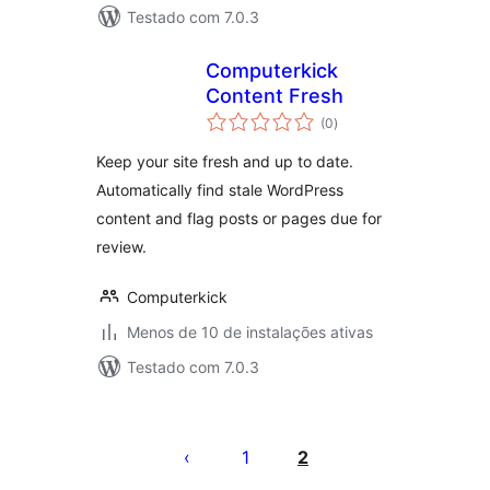
Testado com 7.0.3
Computerkick
Content Fresh
total
(0
)
de
classificações
Keep your site fresh and up to date.
Automatically find stale WordPress
content and flag posts or pages due for
review.
Computerkick
Menos de 10 de instalações ativas
Testado com 7.0.3
Paginação
de
1
2
posts