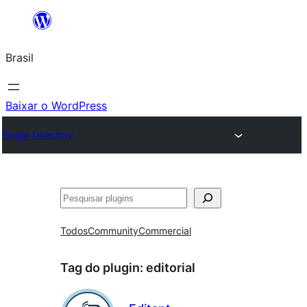
Pular
para
Brasil
o
conteúdo
Baixar o WordPress
Plugin Directory
Pesquisar
Todos
Community
Commercial
Tag do plugin:
editorial