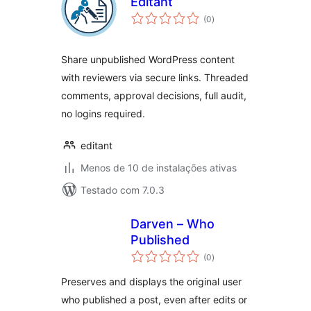
Editant
total
(0
)
de
classificações
Share unpublished WordPress content
with reviewers via secure links. Threaded
comments, approval decisions, full audit,
no logins required.
editant
Menos de 10 de instalações ativas
Testado com 7.0.3
Darven – Who
Published
total
(0
)
de
classificações
Preserves and displays the original user
who published a post, even after edits or