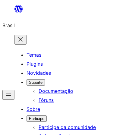
Pular
para
Brasil
o
conteúdo
Temas
Plugins
Novidades
Suporte
Documentação
Fóruns
Sobre
Participe
Participe da comunidade