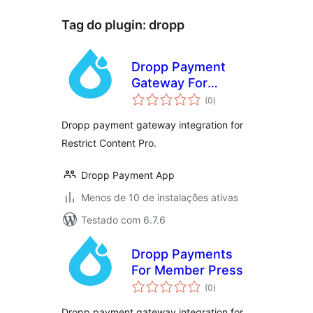
Tag do plugin:
dropp
Dropp Payment
Gateway For
total
Restrict Content
(0
)
de
classificações
Pro
Dropp payment gateway integration for
Restrict Content Pro.
Dropp Payment App
Menos de 10 de instalações ativas
Testado com 6.7.6
Dropp Payments
For Member Press
total
(0
)
de
classificações
Dropp payment gateway integration for