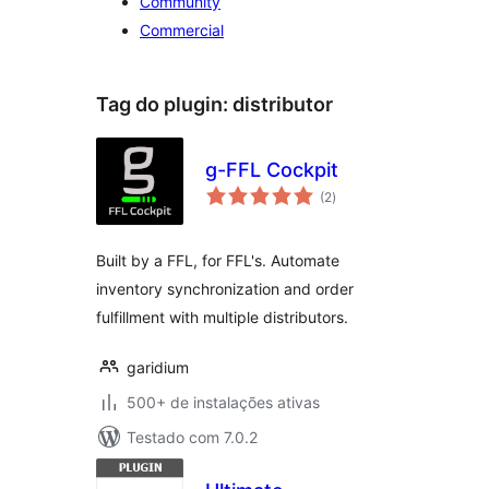
Community
Commercial
Tag do plugin:
distributor
g-FFL Cockpit
total
(2
)
de
classificações
Built by a FFL, for FFL's. Automate
inventory synchronization and order
fulfillment with multiple distributors.
garidium
500+ de instalações ativas
Testado com 7.0.2