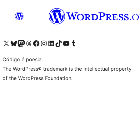
Acessar nossa conta do X (antigo Twitter)
Acessar nossa conta do Bluesky
Acessar nossa conta do Mastodon
Acessar nossa conta do Threads
Acessar nossa página do Facebook
Acessar nossa conta do Instagram
Acessar nossa conta do LinkedIn
Acessar nossa conta do TikTok
Acessar nosso canal do YouTube
Acessar nossa conta no Tumblr
Código é poesia.
The WordPress® trademark is the intellectual property
of the WordPress Foundation.