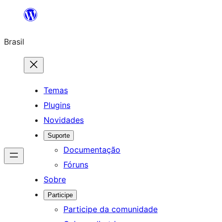
Pular
para
Brasil
o
conteúdo
Temas
Plugins
Novidades
Suporte
Documentação
Fóruns
Sobre
Participe
Participe da comunidade