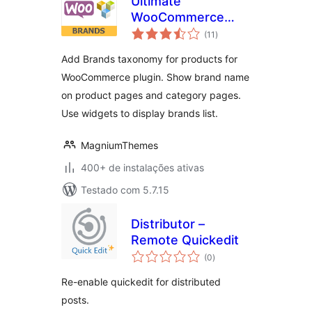
Ultimate
WooCommerce
total
Brands
(11
)
de
classificações
Add Brands taxonomy for products for
WooCommerce plugin. Show brand name
on product pages and category pages.
Use widgets to display brands list.
MagniumThemes
400+ de instalações ativas
Testado com 5.7.15
Distributor –
Remote Quickedit
total
(0
)
de
classificações
Re-enable quickedit for distributed
posts.