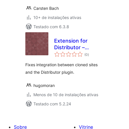
Carsten Bach
10+ de instalações ativas
Testado com 6.3.8
Extension for
Distributor –
total
Multisite Cloner
(0
)
de
classificações
Fixes integration between cloned sites
and the Distributor plugin.
hugomoran
Menos de 10 de instalações ativas
Testado com 5.2.24
Sobre
Vitrine