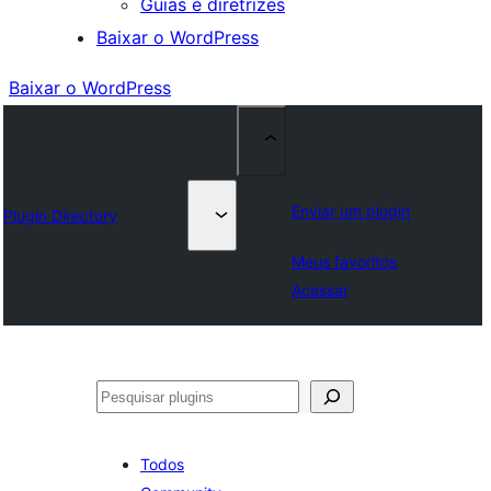
Guias e diretrizes
Baixar o WordPress
Baixar o WordPress
Enviar um plugin
Plugin Directory
Meus favoritos
Acessar
Pesquisar
Todos