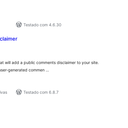
Testado com 4.6.30
claimer
tal
e
assificações
hat will add a public comments disclaimer to your site.
for user-generated commen …
ivas
Testado com 6.8.7