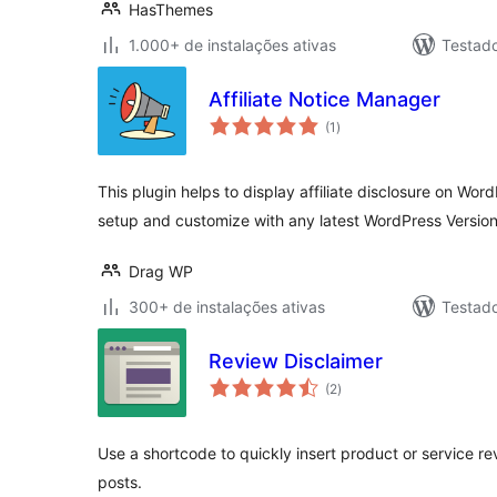
HasThemes
1.000+ de instalações ativas
Testad
Affiliate Notice Manager
total
(1
)
de
classificações
This plugin helps to display affiliate disclosure on Word
setup and customize with any latest WordPress Version
Drag WP
300+ de instalações ativas
Testad
Review Disclaimer
total
(2
)
de
classificações
Use a shortcode to quickly insert product or service re
posts.