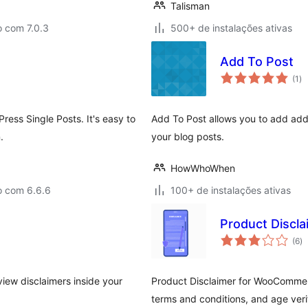
Talisman
o com 7.0.3
500+ de instalações ativas
Add To Post
to
(1
)
de
cl
Press Single Posts. It's easy to
Add To Post allows you to add addit
.
your blog posts.
HowWhoWhen
o com 6.6.6
100+ de instalações ativas
Product Disc
to
(6
)
d
cl
view disclaimers inside your
Product Disclaimer for WooCommerc
terms and conditions, and age veri