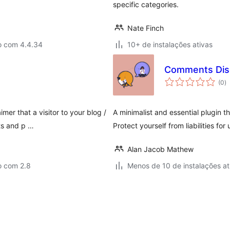
specific categories.
Nate Finch
o com 4.4.34
10+ de instalações ativas
Comments Dis
to
(0
)
d
cl
mer that a visitor to your blog /
A minimalist and essential plugin t
ts and p …
Protect yourself from liabilities 
Alan Jacob Mathew
o com 2.8
Menos de 10 de instalações at