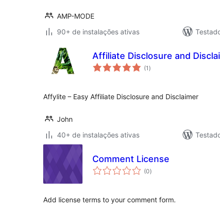
AMP-MODE
90+ de instalações ativas
Testad
Affiliate Disclosure and Discla
total
(1
)
de
classificações
Affylite – Easy Affiliate Disclosure and Disclaimer
John
40+ de instalações ativas
Testad
Comment License
total
(0
)
de
classificações
Add license terms to your comment form.