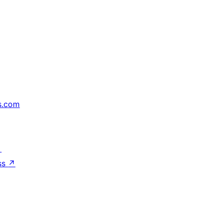
s.com
↗
ss
↗