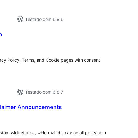
Testado com 6.9.6
o
tal
e
assificações
acy Policy, Terms, and Cookie pages with consent
Testado com 6.8.7
sclaimer Announcements
tal
assificações
stom widget area, which will display on all posts or in