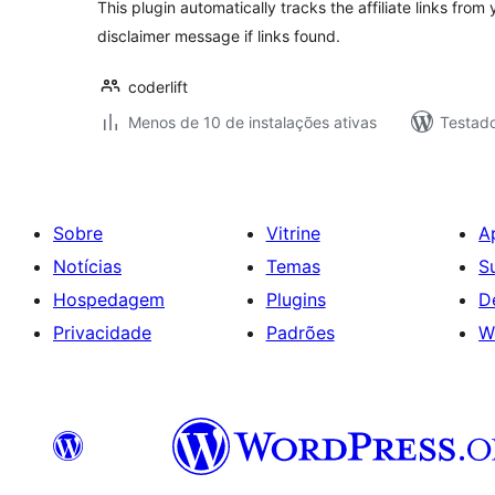
This plugin automatically tracks the affiliate links fro
disclaimer message if links found.
coderlift
Menos de 10 de instalações ativas
Testad
Sobre
Vitrine
A
Notícias
Temas
S
Hospedagem
Plugins
D
Privacidade
Padrões
W