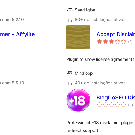
Saad Iqbal
o com 6.2.10
80+ de instalações ativas
imer – Affylite
Accept Disclai
to
(2
)
d
cl
Plugin to show license agreements
Mindloop
o com 5.5.19
40+ de instalações ativas
BlogDoSEO Dis
to
(0
)
d
cl
Professional +18 disclaimer plugin 
redirect support.