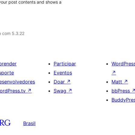
m your post contents and shows a
o com 5.3.22
prender
Participar
WordPres
uporte
Eventos
↗
esenvolvedores
Doar
↗
Matt
↗
ordPress.tv
↗
Swag
↗
bbPress
BuddyPre
Brasil