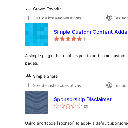
Crowd Favorite
30+ de instalações ativas
Testad
Simple Custom Content Adde
total
(1
)
de
classificações
A simple plugin that enables you to add some custom co
pages.
Simple Share
20+ de instalações ativas
Testad
Sponsorship Disclaimer
total
(0
)
de
classificações
Using shortcode [sponsor] to apply a default sponsore