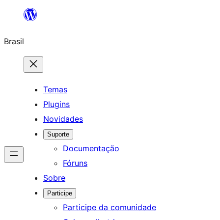
Pular
para
Brasil
o
conteúdo
Temas
Plugins
Novidades
Suporte
Documentação
Fóruns
Sobre
Participe
Participe da comunidade