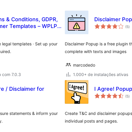
ms & Conditions, GDPR,
Disclaimer Po
to
imer Templates – WPLP
(5
)
d
cl
legal templates · Set up your
Disclaimer Popup is a free plugin t
quired.
complete with texts and images
marcodedo
o com 7.0.3
1.000+ de instalações ativas
re / Disclaimer for
I Agree! Popu
to
(5
)
d
cl
closure statements & inform your
Create T&C and disclaimer popups 
y.
individual posts and pages.