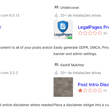
Undercover
o com 6.0.13
20+ de instalações ativas
r
LegalPages Pr
to
(0
)
d
cl
ntent to all of your posts and/or
Easily generate GDPR, DMCA, Priv
banner and admin settings.
Kashif Mukhtar
o com 3.5.2
20+ de instalações ativas
Post Intro Di
to
(1
)
de
cl
d article disclaimer where needed
Place a disclaimer widget into a cu