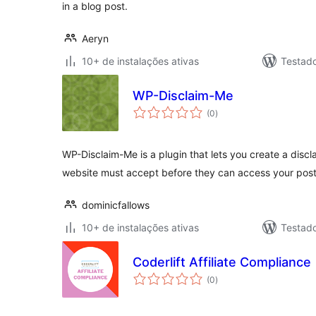
in a blog post.
Aeryn
10+ de instalações ativas
Testad
WP-Disclaim-Me
total
(0
)
de
classificações
WP-Disclaim-Me is a plugin that lets you create a disclai
website must accept before they can access your pos
dominicfallows
10+ de instalações ativas
Testad
Coderlift Affiliate Compliance
total
(0
)
de
classificações