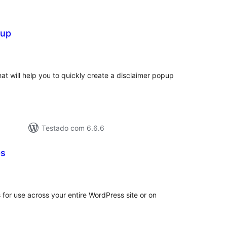
pup
tal
e
assificações
hat will help you to quickly create a disclaimer popup
Testado com 6.6.6
ps
tal
e
assificações
for use across your entire WordPress site or on