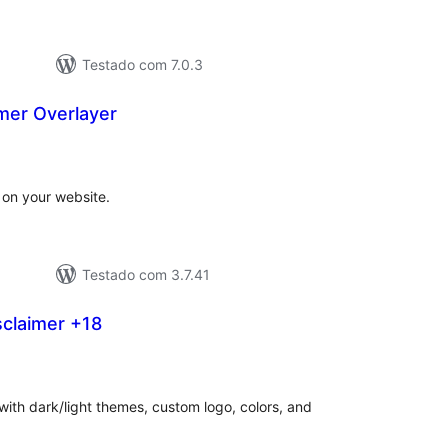
Testado com 7.0.3
mer Overlayer
tal
e
assificações
 on your website.
Testado com 3.7.41
claimer +18
tal
e
assificações
with dark/light themes, custom logo, colors, and