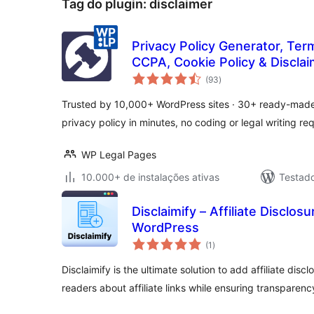
Tag do plugin:
disclaimer
Privacy Policy Generator, Ter
CCPA, Cookie Policy & Discla
total
Legal Pages
(93
)
de
classificações
Trusted by 10,000+ WordPress sites · 30+ ready-made 
privacy policy in minutes, no coding or legal writing re
WP Legal Pages
10.000+ de instalações ativas
Testad
Disclaimify – Affiliate Disclosu
WordPress
total
(1
)
de
classificações
Disclaimify is the ultimate solution to add affiliate dis
readers about affiliate links while ensuring transparenc