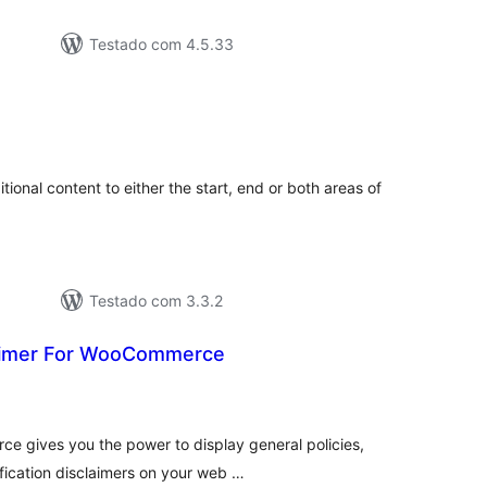
Testado com 4.5.33
tal
assificações
ional content to either the start, end or both areas of
Testado com 3.3.2
laimer For WooCommerce
tal
e
assificações
e gives you the power to display general policies,
fication disclaimers on your web …