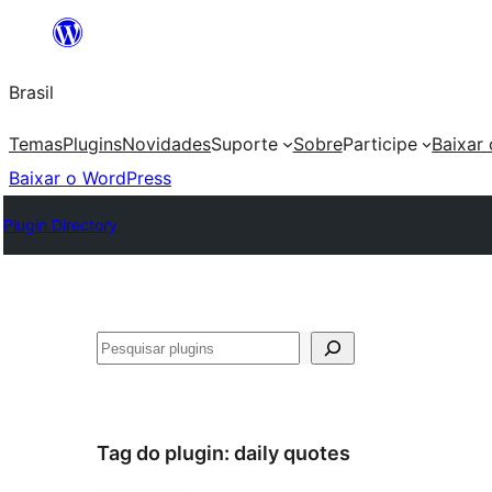
Pular
para
Brasil
o
conteúdo
Temas
Plugins
Novidades
Suporte
Sobre
Participe
Baixar
Baixar o WordPress
Plugin Directory
Pesquisar
Tag do plugin:
daily quotes