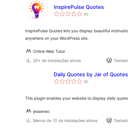
InspirePulse Quotes
total
(0
)
de
classificações
InspirePulse Quotes lets you display beautiful motivatio
anywhere on your WordPress site.
Online Web Tutor
20+ de instalações ativas
Testad
Daily Quotes by Jar of Quotes
total
(0
)
de
classificações
This plugin enables your website to display daily quote
jesseneo
Menos de 10 de instalações ativas
Testad