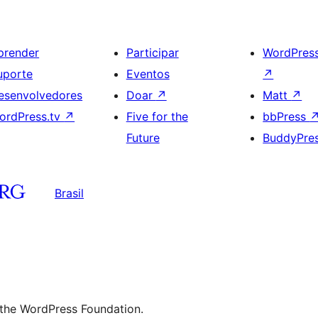
prender
Participar
WordPres
uporte
Eventos
↗
esenvolvedores
Doar
↗
Matt
↗
ordPress.tv
↗
Five for the
bbPress
Future
BuddyPre
Brasil
 the WordPress Foundation.