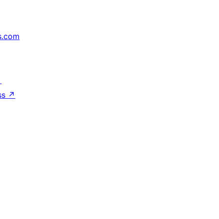
s.com
↗
ss
↗