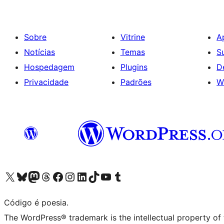
Sobre
Vitrine
A
Notícias
Temas
S
Hospedagem
Plugins
D
Privacidade
Padrões
W
Acessar nossa conta do X (antigo Twitter)
Acessar nossa conta do Bluesky
Acessar nossa conta do Mastodon
Acessar nossa conta do Threads
Acessar nossa página do Facebook
Acessar nossa conta do Instagram
Acessar nossa conta do LinkedIn
Acessar nossa conta do TikTok
Acessar nosso canal do YouTube
Acessar nossa conta no Tumblr
Código é poesia.
The WordPress® trademark is the intellectual property of