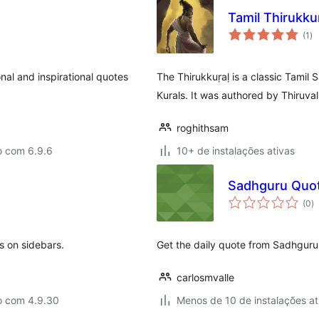
Tamil Thirukku
to
(1
)
de
cl
nal and inspirational quotes
The Thirukkuṛaḷ is a classic Tamil 
Kurals. It was authored by Thiruval
roghithsam
o com 6.9.6
10+ de instalações ativas
Sadhguru Quo
to
(0
)
d
cl
s on sidebars.
Get the daily quote from Sadhguru
carlosmvalle
o com 4.9.30
Menos de 10 de instalações at