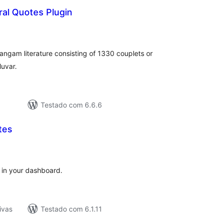
ral Quotes Plugin
tal
assificações
Sangam literature consisting of 1330 couplets or
luvar.
Testado com 6.6.6
tes
tal
e
assificações
 in your dashboard.
ivas
Testado com 6.1.11