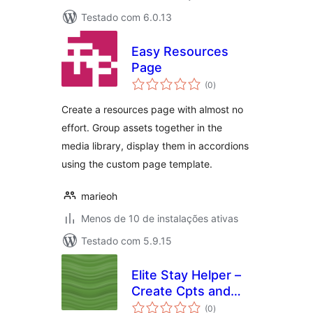
Testado com 6.0.13
Easy Resources
Page
total
(0
)
de
classificações
Create a resources page with almost no
effort. Group assets together in the
media library, display them in accordions
using the custom page template.
marieoh
Menos de 10 de instalações ativas
Testado com 5.9.15
Elite Stay Helper –
Create Cpts and
total
taxonomy for
(0
)
de