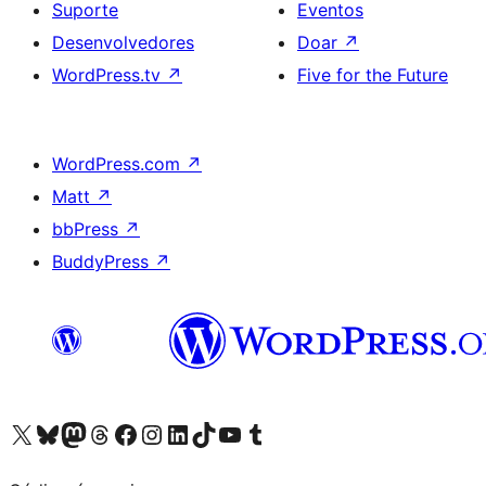
Suporte
Eventos
Desenvolvedores
Doar
↗
WordPress.tv
↗
Five for the Future
WordPress.com
↗
Matt
↗
bbPress
↗
BuddyPress
↗
Acessar nossa conta do X (antigo Twitter)
Acessar nossa conta do Bluesky
Acessar nossa conta do Mastodon
Acessar nossa conta do Threads
Acessar nossa página do Facebook
Acessar nossa conta do Instagram
Acessar nossa conta do LinkedIn
Acessar nossa conta do TikTok
Acessar nosso canal do YouTube
Acessar nossa conta no Tumblr