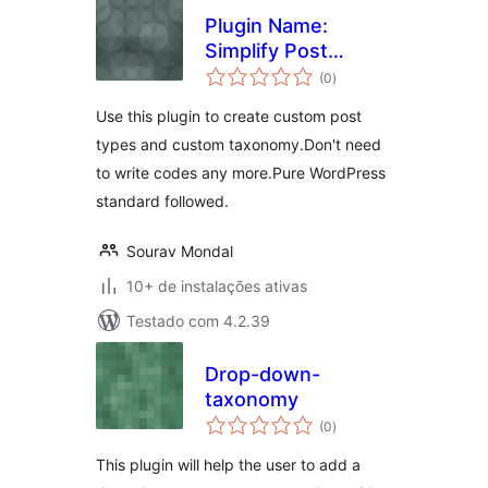
Plugin Name:
Simplify Post
total
Taxonomy
(0
)
de
classificações
Use this plugin to create custom post
types and custom taxonomy.Don't need
to write codes any more.Pure WordPress
standard followed.
Sourav Mondal
10+ de instalações ativas
Testado com 4.2.39
Drop-down-
taxonomy
total
(0
)
de
classificações
This plugin will help the user to add a