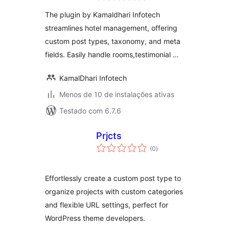
classificações
rooms
The plugin by Kamaldhari Infotech
streamlines hotel management, offering
custom post types, taxonomy, and meta
fields. Easily handle rooms,testimonial …
KamalDhari Infotech
Menos de 10 de instalações ativas
Testado com 6.7.6
Prjcts
total
(0
)
de
classificações
Effortlessly create a custom post type to
organize projects with custom categories
and flexible URL settings, perfect for
WordPress theme developers.