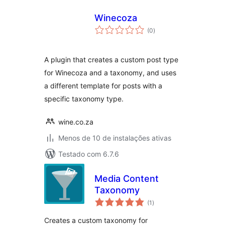
Winecoza
total
(0
)
de
classificações
A plugin that creates a custom post type
for Winecoza and a taxonomy, and uses
a different template for posts with a
specific taxonomy type.
wine.co.za
Menos de 10 de instalações ativas
Testado com 6.7.6
Media Content
Taxonomy
total
(1
)
de
classificações
Creates a custom taxonomy for