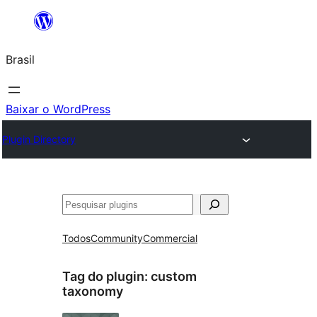
Pular
para
Brasil
o
conteúdo
Baixar o WordPress
Plugin Directory
Pesquisar
Todos
Community
Commercial
Tag do plugin:
custom
taxonomy