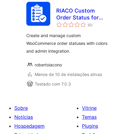
RIACO Custom
Order Status for
total
WooCommerce
(0
)
de
classificações
Create and manage custom
WooCommerce order statuses with colors
and admin integration.
robertoiacono
Menos de 10 de instalações ativas
Testado com 7.0.3
Sobre
Vitrine
Notícias
Temas
Hospedagem
Plugins