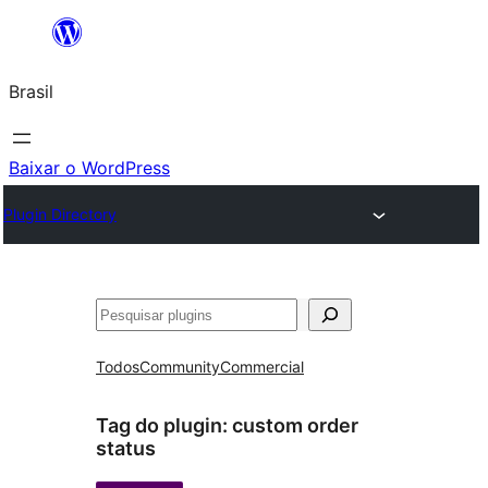
Pular
para
Brasil
o
conteúdo
Baixar o WordPress
Plugin Directory
Pesquisar
Todos
Community
Commercial
Tag do plugin:
custom order
status