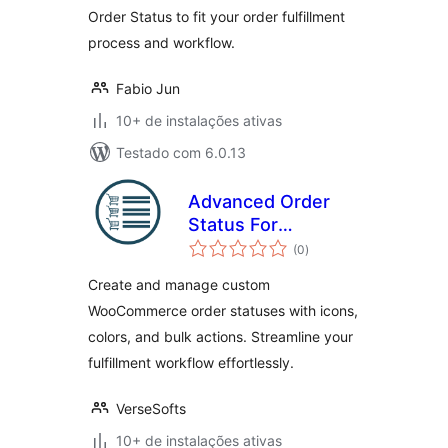
Order Status to fit your order fulfillment
process and workflow.
Fabio Jun
10+ de instalações ativas
Testado com 6.0.13
Advanced Order
Status For
total
WooCommerce –
(0
)
de
classificações
Custom Status
Create and manage custom
Management &
WooCommerce order statuses with icons,
Workflow
colors, and bulk actions. Streamline your
Automation
fulfillment workflow effortlessly.
VerseSofts
10+ de instalações ativas