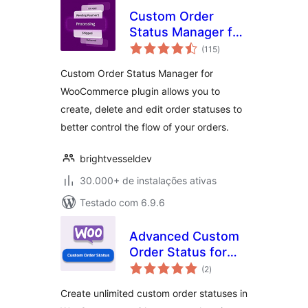
Custom Order
Status Manager for
total
WooCommerce
(115
)
de
classificações
Custom Order Status Manager for
WooCommerce plugin allows you to
create, delete and edit order statuses to
better control the flow of your orders.
brightvesseldev
30.000+ de instalações ativas
Testado com 6.9.6
Advanced Custom
Order Status for
total
WooCommerce
(2
)
de
classificações
Create unlimited custom order statuses in