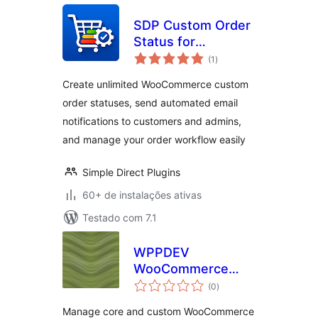
SDP Custom Order
Status for
total
WooCommerce
(1
)
de
classificações
Create unlimited WooCommerce custom
order statuses, send automated email
notifications to customers and admins,
and manage your order workflow easily
Simple Direct Plugins
60+ de instalações ativas
Testado com 7.1
WPPDEV
WooCommerce
total
Order Status
(0
)
de
classificações
Manage core and custom WooCommerce