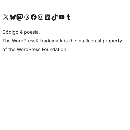
Acessar nossa conta do X (antigo Twitter)
Acessar nossa conta do Bluesky
Acessar nossa conta do Mastodon
Acessar nossa conta do Threads
Acessar nossa página do Facebook
Acessar nossa conta do Instagram
Acessar nossa conta do LinkedIn
Acessar nossa conta do TikTok
Acessar nosso canal do YouTube
Acessar nossa conta no Tumblr
Código é poesia.
The WordPress® trademark is the intellectual property
of the WordPress Foundation.