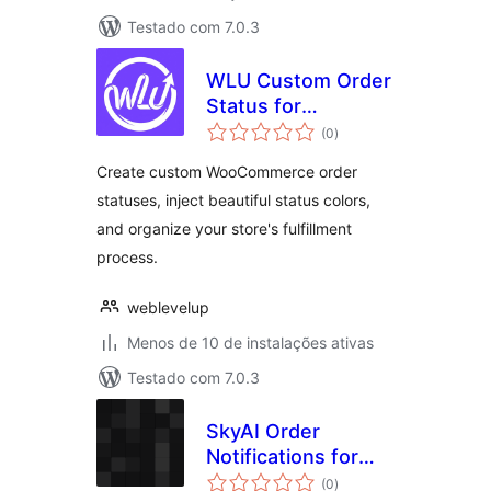
Testado com 7.0.3
WLU Custom Order
Status for
total
WooCommerce
(0
)
de
classificações
Create custom WooCommerce order
statuses, inject beautiful status colors,
and organize your store's fulfillment
process.
weblevelup
Menos de 10 de instalações ativas
Testado com 7.0.3
SkyAI Order
Notifications for
total
WooCommerce
(0
)
de