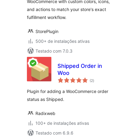
WooCommerce with custom colors, icons,
and actions to match your store's exact
fulfillment workflow.
StorePlugin
500+ de instalações ativas
Testado com 7.0.3
Shipped Order in
Woo
total
(2
)
de
classificações
Plugin for adding a WooCommerce order
status as Shipped.
Radixweb
100+ de instalações ativas
Testado com 6.9.6