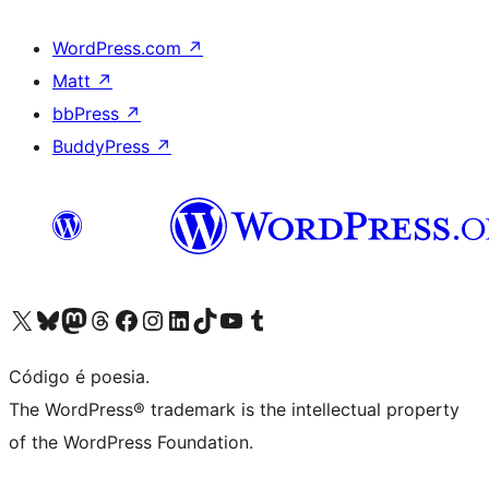
WordPress.com
↗
Matt
↗
bbPress
↗
BuddyPress
↗
Acessar nossa conta do X (antigo Twitter)
Acessar nossa conta do Bluesky
Acessar nossa conta do Mastodon
Acessar nossa conta do Threads
Acessar nossa página do Facebook
Acessar nossa conta do Instagram
Acessar nossa conta do LinkedIn
Acessar nossa conta do TikTok
Acessar nosso canal do YouTube
Acessar nossa conta no Tumblr
Código é poesia.
The WordPress® trademark is the intellectual property
of the WordPress Foundation.