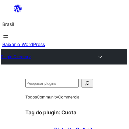
Pular
para
Brasil
o
conteúdo
Baixar o WordPress
Plugin Directory
Pesquisar
Todos
Community
Commercial
Tag do plugin:
Cuota