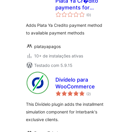
Plata Ya Cr�dito
payments for
total
WooCommerce
(0
)
de
classificações
Adds Plata Ya Credito payment method
to available payment methods
platayapagos
10+ de instalações ativas
Testado com 5.9.15
Divídelo para
WooCommerce
total
(2
)
de
classificações
This Divídelo plugin adds the installment
simulation component for Interbank's
exclusive clients.