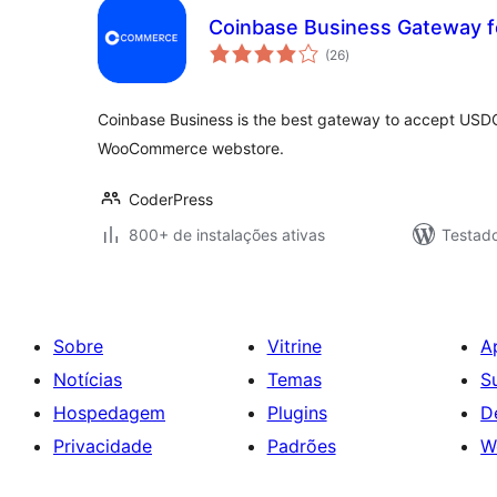
Coinbase Business Gateway
total
(26
)
de
classificações
Coinbase Business is the best gateway to accept USDC
WooCommerce webstore.
CoderPress
800+ de instalações ativas
Testado
Sobre
Vitrine
A
Notícias
Temas
S
Hospedagem
Plugins
D
Privacidade
Padrões
W