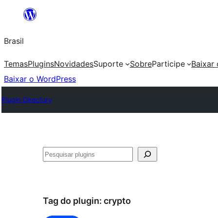
Pular
para
Brasil
o
conteúdo
Temas
Plugins
Novidades
Suporte
Sobre
Participe
Baixar
Baixar o WordPress
Plugin Directory
Pesquisar
Tag do plugin:
crypto