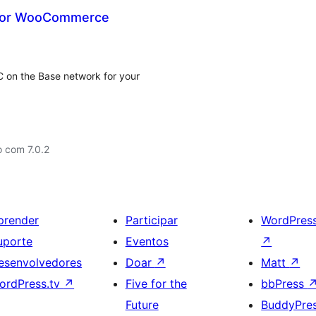
 for WooCommerce
 on the Base network for your
 com 7.0.2
prender
Participar
WordPres
uporte
Eventos
↗
esenvolvedores
Doar
↗
Matt
↗
ordPress.tv
↗
Five for the
bbPress
Future
BuddyPre