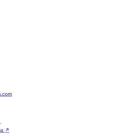
s.com
↗
ss
↗