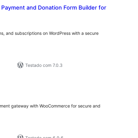
 Payment and Donation Form Builder for
otal
de
classificações
s, and subscriptions on WordPress with a secure
Testado com 7.0.3
tal
e
assificações
yment gateway with WooCommerce for secure and
Testado com 6.9.6