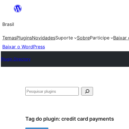
Pular
para
Brasil
o
conteúdo
Temas
Plugins
Novidades
Suporte
Sobre
Participe
Baixar
Baixar o WordPress
Plugin Directory
Pesquisar
Tag do plugin:
credit card payments