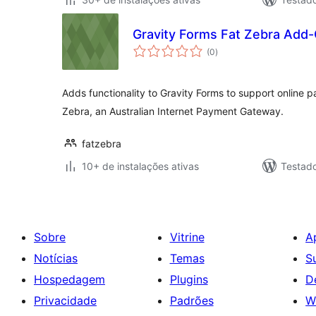
Gravity Forms Fat Zebra Add
total
(0
)
de
classificações
Adds functionality to Gravity Forms to support online p
Zebra, an Australian Internet Payment Gateway.
fatzebra
10+ de instalações ativas
Testad
Sobre
Vitrine
A
Notícias
Temas
S
Hospedagem
Plugins
D
Privacidade
Padrões
W