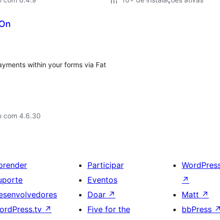
-On
ayments within your forms via Fat
o com 4.6.30
prender
Participar
WordPres
uporte
Eventos
↗
esenvolvedores
Doar
↗
Matt
↗
ordPress.tv
↗
Five for the
bbPress