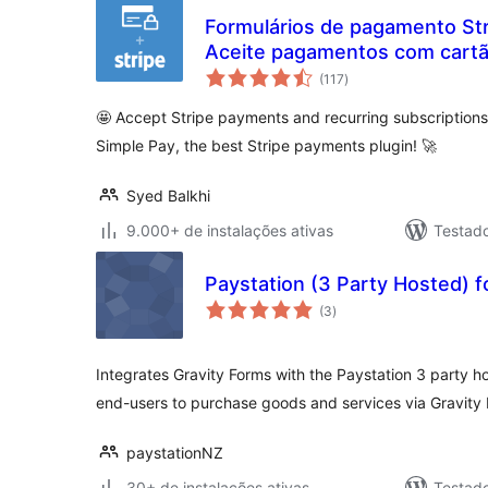
Formulários de pagamento Str
Aceite pagamentos com cartã
total
assinaturas com o Stripe
(117
)
de
classificações
🤩 Accept Stripe payments and recurring subscription
Simple Pay, the best Stripe payments plugin! 🚀
Syed Balkhi
9.000+ de instalações ativas
Testad
Paystation (3 Party Hosted) f
total
(3
)
de
classificações
Integrates Gravity Forms with the Paystation 3 party
end-users to purchase goods and services via Gravity
paystationNZ
30+ de instalações ativas
Testad