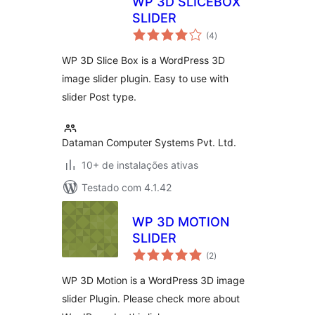
WP 3D SLICEBOX
SLIDER
total
(4
)
de
classificações
WP 3D Slice Box is a WordPress 3D
image slider plugin. Easy to use with
slider Post type.
Dataman Computer Systems Pvt. Ltd.
10+ de instalações ativas
Testado com 4.1.42
WP 3D MOTION
SLIDER
total
(2
)
de
classificações
WP 3D Motion is a WordPress 3D image
slider Plugin. Please check more about