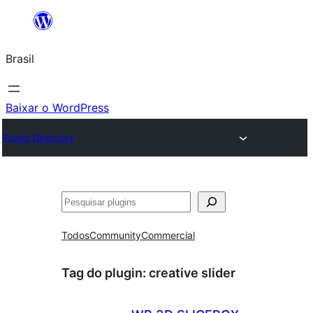
Pular
para
Brasil
o
conteúdo
Baixar o WordPress
Plugin Directory
Pesquisar
Todos
Community
Commercial
Tag do plugin:
creative slider