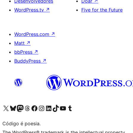
Desenvolvedores
Doar
↗
WordPress.tv
↗
Five for the Future
WordPress.com
↗
Matt
↗
bbPress
↗
BuddyPress
↗
Acessar nossa conta do X (antigo Twitter)
Acessar nossa conta do Bluesky
Acessar nossa conta do Mastodon
Acessar nossa conta do Threads
Acessar nossa página do Facebook
Acessar nossa conta do Instagram
Acessar nossa conta do LinkedIn
Acessar nossa conta do TikTok
Acessar nosso canal do YouTube
Acessar nossa conta no Tumblr
Código é poesia.
The WordPress® trademark is the intellectual property