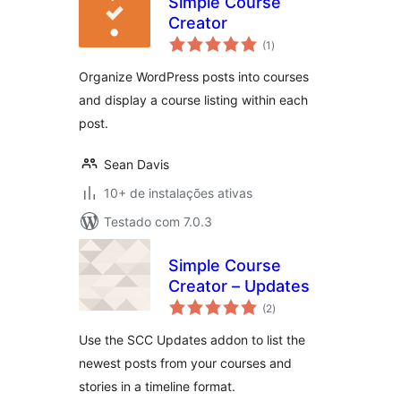
Simple Course
Creator
total
(1
)
de
classificações
Organize WordPress posts into courses
and display a course listing within each
post.
Sean Davis
10+ de instalações ativas
Testado com 7.0.3
Simple Course
Creator – Updates
total
(2
)
de
classificações
Use the SCC Updates addon to list the
newest posts from your courses and
stories in a timeline format.