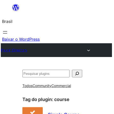
Pular
para
Brasil
o
conteúdo
Baixar o WordPress
Plugin Directory
Pesquisar
Todos
Community
Commercial
Tag do plugin:
course