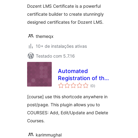
classificações
Dozent LMS Certificate is a powerful
certificate builder to create stunningly
designed certificates for Dozent LMS.
themeqx
10+ de instalações ativas
Testado com 5.7.16
Automated
Registration of the
total
Course
(0
)
de
classificações
[course] use this shortcode anywhere in
post/page. This plugin allows you to
COURSES: Add, Edit/Update and Delete
Courses.
karimmughal