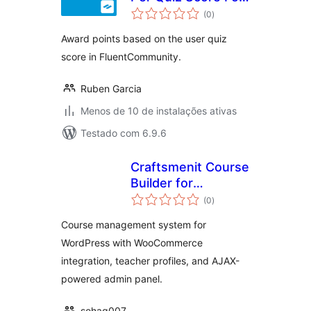
total
FluentCommunity
(0
)
de
classificações
Award points based on the user quiz
score in FluentCommunity.
Ruben Garcia
Menos de 10 de instalações ativas
Testado com 6.9.6
Craftsmenit Course
Builder for
total
WooCommerce
(0
)
de
classificações
Course management system for
WordPress with WooCommerce
integration, teacher profiles, and AJAX-
powered admin panel.
sohag007