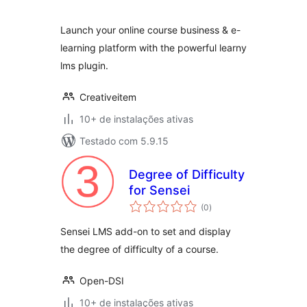
classificações
Launch your online course business & e-
learning platform with the powerful learny
lms plugin.
Creativeitem
10+ de instalações ativas
Testado com 5.9.15
Degree of Difficulty
for Sensei
total
(0
)
de
classificações
Sensei LMS add-on to set and display
the degree of difficulty of a course.
Open-DSI
10+ de instalações ativas