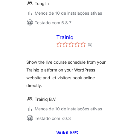
Tunglin
Menos de 10 de instalações ativas
Testado com 6.8.7
Trainiq
total
(0
)
de
classificações
Show the live course schedule from your
Trainiq platform on your WordPress
website and let visitors book online
directly.
Trainiq B.V.
Menos de 10 de instalações ativas
Testado com 7.0.3
WikiLMS