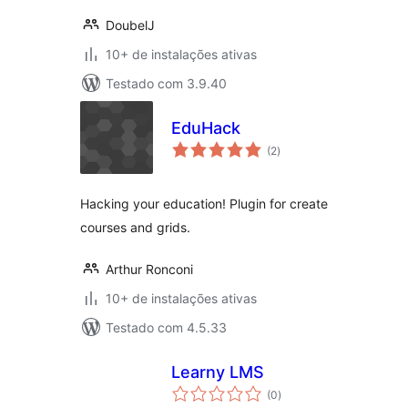
DoubelJ
10+ de instalações ativas
Testado com 3.9.40
EduHack
total
(2
)
de
classificações
Hacking your education! Plugin for create
courses and grids.
Arthur Ronconi
10+ de instalações ativas
Testado com 4.5.33
Learny LMS
total
(0
)
de