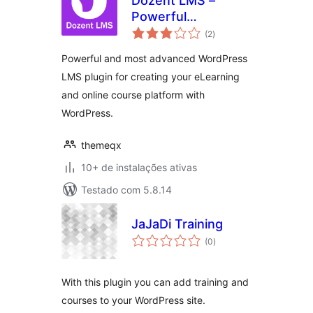
Dozent LMS –
Powerful
total
WordPress LMS
(2
)
de
classificações
plugin
Powerful and most advanced WordPress
LMS plugin for creating your eLearning
and online course platform with
WordPress.
themeqx
10+ de instalações ativas
Testado com 5.8.14
JaJaDi Training
total
(0
)
de
classificações
With this plugin you can add training and
courses to your WordPress site.