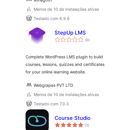
Menos de 10 de instalações ativas
Testado com 6.9.6
StepUp LMS
total
(0
)
de
classificações
Complete WordPress LMS plugin to build
courses, lessons, quizzes and certificates
for your online learning website.
Webgrapes PVT LTD
Menos de 10 de instalações ativas
Testado com 7.0.3
Course Studio
total
(1
)
de