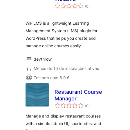
total
(0
)
de
classificações
WikiLMS is a lightweight Learning
Management System (LMS) plugin for
WordPress that helps you create and
manage online courses easily.
devthrow
Menos de 10 de instalações ativas
Testado com 6.9.6
Restaurant Course
Manager
total
(0
)
de
classificações
Manage and display restaurant courses
with a simple admin UI, shortcodes, and