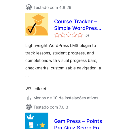
Testado com 4.8.29
Course Tracker –
Simple WordPress
total
Lesson Progress &
(0
)
de
classificações
LMS Navigation
Lightweight WordPress LMS plugin to
track lessons, student progress, and
completions with visual progress bars,
checkmarks, customizable navigation, a
…
erikzett
Menos de 10 de instalações ativas
Testado com 7.0.3
GamiPress – Points
Per Quiz Score For