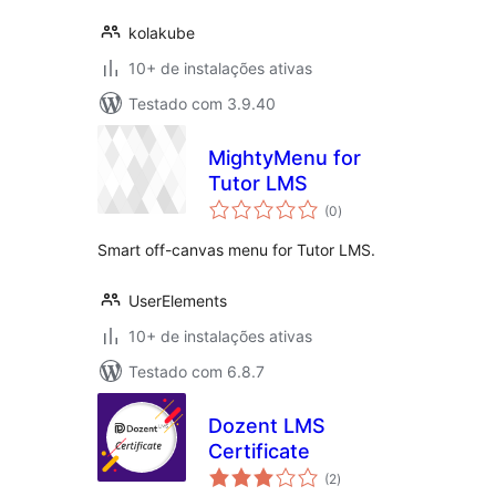
kolakube
10+ de instalações ativas
Testado com 3.9.40
MightyMenu for
Tutor LMS
total
(0
)
de
classificações
Smart off-canvas menu for Tutor LMS.
UserElements
10+ de instalações ativas
Testado com 6.8.7
Dozent LMS
Certificate
total
(2
)
de