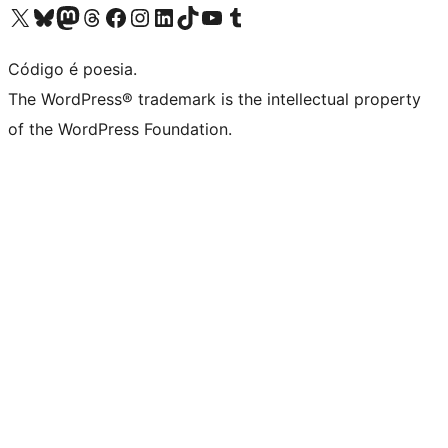
Acessar nossa conta do X (antigo Twitter)
Acessar nossa conta do Bluesky
Acessar nossa conta do Mastodon
Acessar nossa conta do Threads
Acessar nossa página do Facebook
Acessar nossa conta do Instagram
Acessar nossa conta do LinkedIn
Acessar nossa conta do TikTok
Acessar nosso canal do YouTube
Acessar nossa conta no Tumblr
Código é poesia.
The WordPress® trademark is the intellectual property
of the WordPress Foundation.