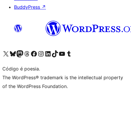
BuddyPress
↗
Acessar nossa conta do X (antigo Twitter)
Acessar nossa conta do Bluesky
Acessar nossa conta do Mastodon
Acessar nossa conta do Threads
Acessar nossa página do Facebook
Acessar nossa conta do Instagram
Acessar nossa conta do LinkedIn
Acessar nossa conta do TikTok
Acessar nosso canal do YouTube
Acessar nossa conta no Tumblr
Código é poesia.
The WordPress® trademark is the intellectual property
of the WordPress Foundation.