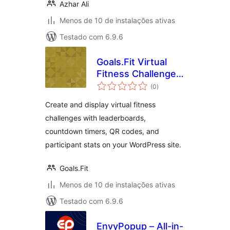
Azhar Ali
Menos de 10 de instalações ativas
Testado com 6.9.6
Goals.Fit Virtual
Fitness Challenge
total
Leaderboard
(0
)
de
classificações
Create and display virtual fitness
challenges with leaderboards,
countdown timers, QR codes, and
participant stats on your WordPress site.
Goals.Fit
Menos de 10 de instalações ativas
Testado com 6.9.6
EnvyPopup – All-in-