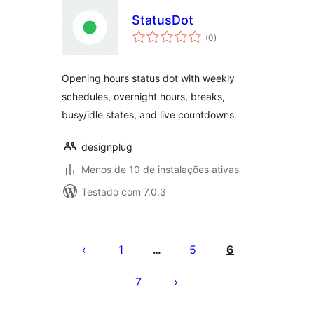
StatusDot
total
(0
)
de
classificações
Opening hours status dot with weekly
schedules, overnight hours, breaks,
busy/idle states, and live countdowns.
designplug
Menos de 10 de instalações ativas
Testado com 7.0.3
Paginação
de
1
5
6
…
posts
7