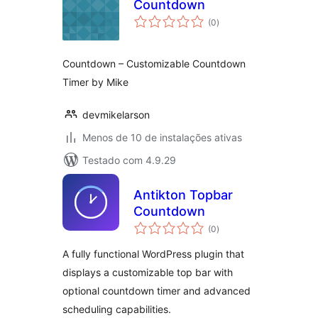
Countdown
total
(0
)
de
classificações
Countdown – Customizable Countdown
Timer by Mike
devmikelarson
Menos de 10 de instalações ativas
Testado com 4.9.29
Antikton Topbar
Countdown
total
(0
)
de
classificações
A fully functional WordPress plugin that
displays a customizable top bar with
optional countdown timer and advanced
scheduling capabilities.