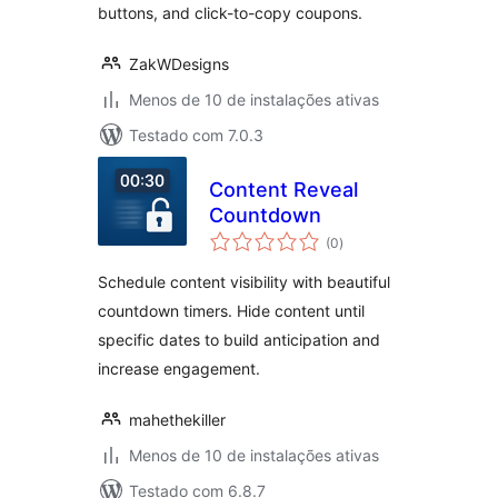
buttons, and click-to-copy coupons.
ZakWDesigns
Menos de 10 de instalações ativas
Testado com 7.0.3
Content Reveal
Countdown
total
(0
)
de
classificações
Schedule content visibility with beautiful
countdown timers. Hide content until
specific dates to build anticipation and
increase engagement.
mahethekiller
Menos de 10 de instalações ativas
Testado com 6.8.7