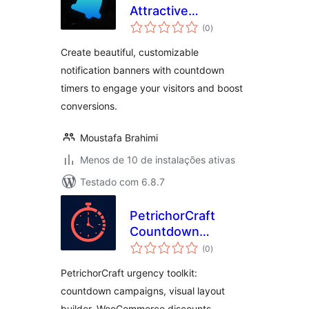
Attractive
total
Notification
(0
)
de
classificações
Banners
Create beautiful, customizable
notification banners with countdown
timers to engage your visitors and boost
conversions.
Moustafa Brahimi
Menos de 10 de instalações ativas
Testado com 6.8.7
PetrichorCraft
Countdown
total
Campaigns
(0
)
de
classificações
PetrichorCraft urgency toolkit:
countdown campaigns, visual layout
builder, WooCommerce discounts,