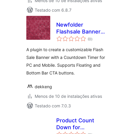
Menos de 10 de instalações ativas
Testado com 6.8.7
Newfolder
Flashsale Banner
total
with Counter
(0
)
de
classificações
A plugin to create a customizable Flash
Sale Banner with a Countdown Timer for
PC and Mobile. Supports Floating and
Bottom Bar CTA buttons.
dekkeng
Menos de 10 de instalações ativas
Testado com 7.0.3
Product Count
Down for
total