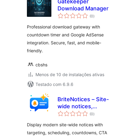
Gatekeeper
Download Manager
total
(0
)
de
classificações
Professional download gateway with
countdown timer and Google AdSense
integration. Secure, fast, and mobile-
friendly.
cbshs
Menos de 10 de instalações ativas
Testado com 6.9.6
BriteNotices – Site-
wide notices,
total
promotions,
(0
)
de
classificações
marketing
Display modern site-wide notices with
messages and
targeting, scheduling, countdowns, CTA
more