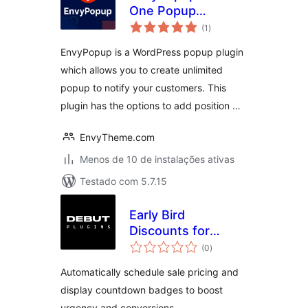
One Popup
total
Management
(1
)
de
classificações
WordPress Plugin
EnvyPopup is a WordPress popup plugin
which allows you to create unlimited
popup to notify your customers. This
plugin has the options to add position …
EnvyTheme.com
Menos de 10 de instalações ativas
Testado com 5.7.15
Early Bird
Discounts for
total
WooCommerce
(0
)
de
classificações
Automatically schedule sale pricing and
display countdown badges to boost
urgency and conversions.