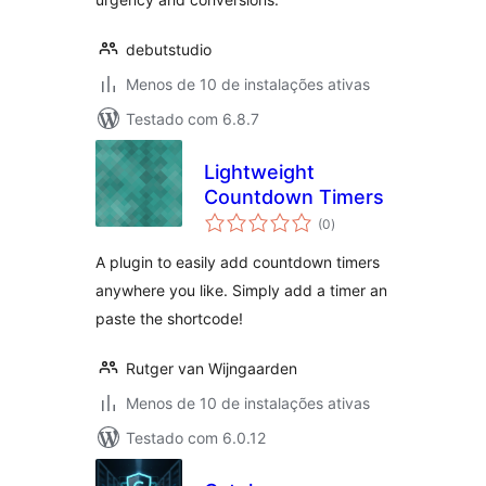
debutstudio
Menos de 10 de instalações ativas
Testado com 6.8.7
Lightweight
Countdown Timers
total
(0
)
de
classificações
A plugin to easily add countdown timers
anywhere you like. Simply add a timer an
paste the shortcode!
Rutger van Wijngaarden
Menos de 10 de instalações ativas
Testado com 6.0.12