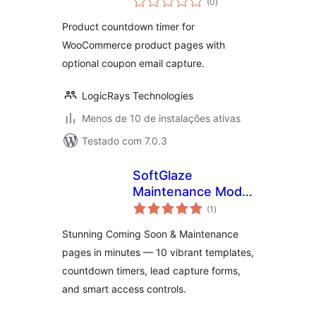
WooCommerce
(0
)
de
classificações
Product countdown timer for
WooCommerce product pages with
optional coupon email capture.
LogicRays Technologies
Menos de 10 de instalações ativas
Testado com 7.0.3
SoftGlaze
Maintenance Mode
total
& Coming Soon
(1
)
de
classificações
Stunning Coming Soon & Maintenance
pages in minutes — 10 vibrant templates,
countdown timers, lead capture forms,
and smart access controls.