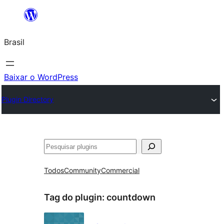
Pular
para
Brasil
o
conteúdo
Baixar o WordPress
Plugin Directory
Pesquisar
Todos
Community
Commercial
Tag do plugin:
countdown