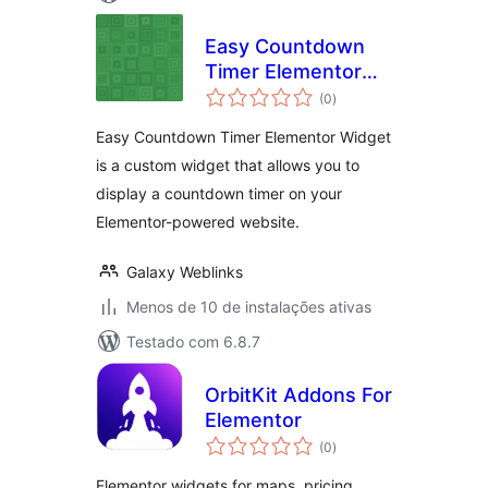
Easy Countdown
Timer Elementor
total
Widget
(0
)
de
classificações
Easy Countdown Timer Elementor Widget
is a custom widget that allows you to
display a countdown timer on your
Elementor-powered website.
Galaxy Weblinks
Menos de 10 de instalações ativas
Testado com 6.8.7
OrbitKit Addons For
Elementor
total
(0
)
de
classificações
Elementor widgets for maps, pricing,