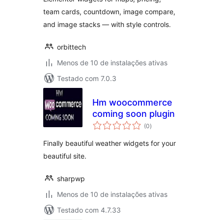
team cards, countdown, image compare,
and image stacks — with style controls.
orbittech
Menos de 10 de instalações ativas
Testado com 7.0.3
Hm woocommerce
coming soon plugin
total
(0
)
de
classificações
Finally beautiful weather widgets for your
beautiful site.
sharpwp
Menos de 10 de instalações ativas
Testado com 4.7.33