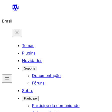
Pular
para
Brasil
o
conteúdo
Temas
Plugins
Novidades
Suporte
Documentação
Fóruns
Sobre
Participe
Participe da comunidade