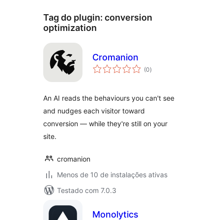
Tag do plugin:
conversion
optimization
Cromanion
total
(0
)
de
classificações
An AI reads the behaviours you can't see
and nudges each visitor toward
conversion — while they're still on your
site.
cromanion
Menos de 10 de instalações ativas
Testado com 7.0.3
Monolytics