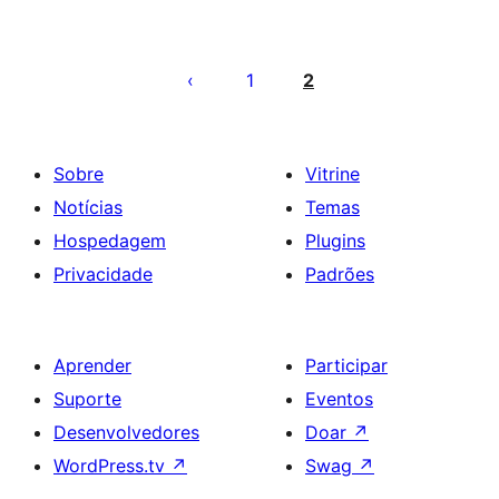
Paginação
de
1
2
posts
Sobre
Vitrine
Notícias
Temas
Hospedagem
Plugins
Privacidade
Padrões
Aprender
Participar
Suporte
Eventos
Desenvolvedores
Doar
↗
WordPress.tv
↗
Swag
↗