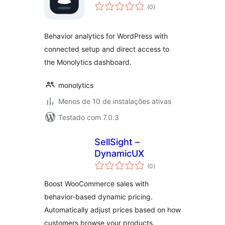
total
(0
)
de
classificações
Behavior analytics for WordPress with
connected setup and direct access to
the Monolytics dashboard.
monolytics
Menos de 10 de instalações ativas
Testado com 7.0.3
SellSight –
DynamicUX
total
(0
)
de
classificações
Boost WooCommerce sales with
behavior-based dynamic pricing.
Automatically adjust prices based on how
customers browse your products.