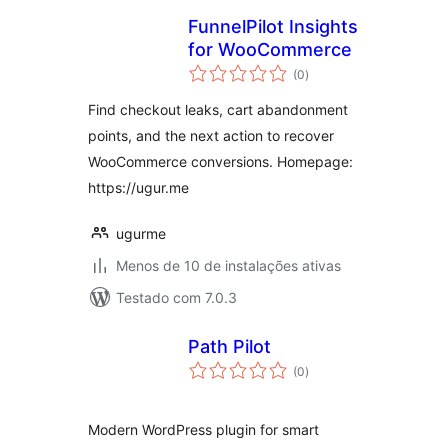
FunnelPilot Insights
for WooCommerce
total
(0
)
de
classificações
Find checkout leaks, cart abandonment
points, and the next action to recover
WooCommerce conversions. Homepage:
https://ugur.me
ugurme
Menos de 10 de instalações ativas
Testado com 7.0.3
Path Pilot
total
(0
)
de
classificações
Modern WordPress plugin for smart