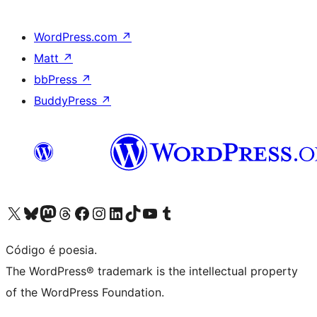
WordPress.com
↗
Matt
↗
bbPress
↗
BuddyPress
↗
Acessar nossa conta do X (antigo Twitter)
Acessar nossa conta do Bluesky
Acessar nossa conta do Mastodon
Acessar nossa conta do Threads
Acessar nossa página do Facebook
Acessar nossa conta do Instagram
Acessar nossa conta do LinkedIn
Acessar nossa conta do TikTok
Acessar nosso canal do YouTube
Acessar nossa conta no Tumblr
Código é poesia.
The WordPress® trademark is the intellectual property
of the WordPress Foundation.