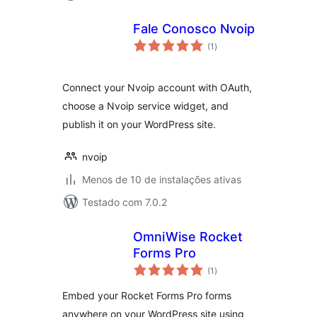
Fale Conosco Nvoip
total
(1
)
de
classificações
Connect your Nvoip account with OAuth,
choose a Nvoip service widget, and
publish it on your WordPress site.
nvoip
Menos de 10 de instalações ativas
Testado com 7.0.2
OmniWise Rocket
Forms Pro
total
(1
)
de
classificações
Embed your Rocket Forms Pro forms
anywhere on your WordPress site using