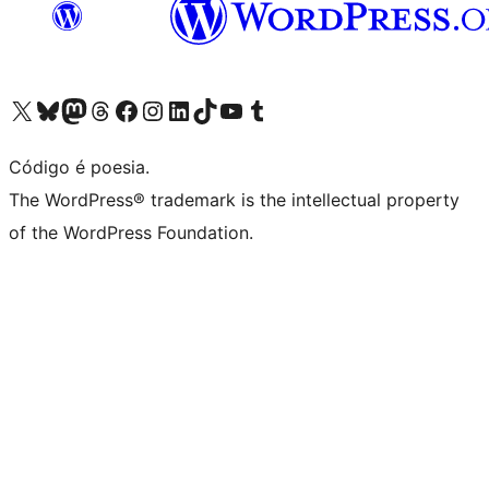
Acessar nossa conta do X (antigo Twitter)
Acessar nossa conta do Bluesky
Acessar nossa conta do Mastodon
Acessar nossa conta do Threads
Acessar nossa página do Facebook
Acessar nossa conta do Instagram
Acessar nossa conta do LinkedIn
Acessar nossa conta do TikTok
Acessar nosso canal do YouTube
Acessar nossa conta no Tumblr
Código é poesia.
The WordPress® trademark is the intellectual property
of the WordPress Foundation.