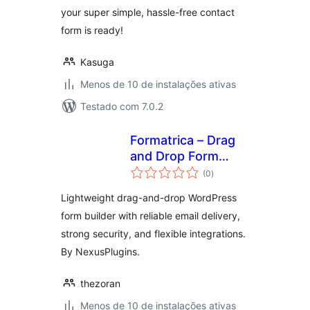
your super simple, hassle-free contact
form is ready!
Kasuga
Menos de 10 de instalações ativas
Testado com 7.0.2
Formatrica – Drag
and Drop Form
total
Builder
(0
)
de
classificações
Lightweight drag-and-drop WordPress
form builder with reliable email delivery,
strong security, and flexible integrations.
By NexusPlugins.
thezoran
Menos de 10 de instalações ativas