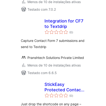
Menos de 10 de instalações ativas
Testado com 7.0.2
Integration for CF7
to Textdrip
total
(0
)
de
classificações
Capture Contact Form 7 submissions and
send to Textdrip
Pranshtech Solutions Private Limited
Menos de 10 de instalações ativas
Testado com 6.6.5
StickEasy
Protected Contact
total
Form
(0
)
de
classificações
Just drop the shortcode on any page –