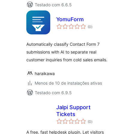
Testado com 6.6.5
YomuForm
total
(0
)
de
classificações
Automatically classify Contact Form 7
submissions with AI to separate real
customer inquiries from cold sales emails.
haraikawa
Menos de 10 de instalações ativas
Testado com 6.9.5
Jalpi Support
Tickets
total
(0
)
de
classificações
A free, fast helpdesk plugin. Let visitors