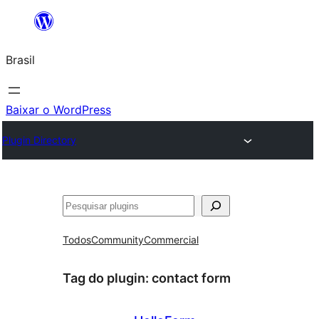
Pular
para
Brasil
o
conteúdo
Baixar o WordPress
Plugin Directory
Pesquisar
Todos
Community
Commercial
Tag do plugin:
contact form