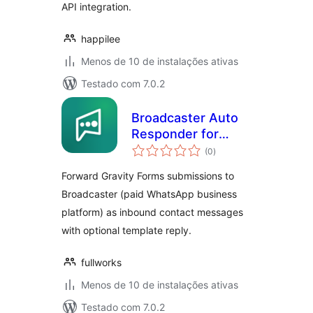
API integration.
happilee
Menos de 10 de instalações ativas
Testado com 7.0.2
Broadcaster Auto
Responder for
total
Gravity Forms
(0
)
de
classificações
Forward Gravity Forms submissions to
Broadcaster (paid WhatsApp business
platform) as inbound contact messages
with optional template reply.
fullworks
Menos de 10 de instalações ativas
Testado com 7.0.2