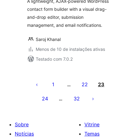
A lightweight, AJAX-powered WordPress
contact form builder with a visual drag-
and-drop editor, submission
management, and email notifications.
Saroj Khanal
Menos de 10 de instalações ativas
Testado com 7.0.2
Paginação
de
1
22
23
…
posts
24
32
…
Sobre
Vitrine
Notícias
Temas