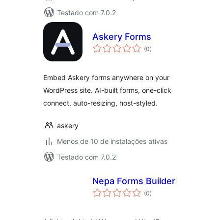
Testado com 7.0.2
Askery Forms
total
(0
)
de
classificações
Embed Askery forms anywhere on your
WordPress site. AI-built forms, one-click
connect, auto-resizing, host-styled.
askery
Menos de 10 de instalações ativas
Testado com 7.0.2
Nepa Forms Builder
total
(0
)
de
classificações