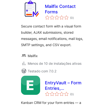
Mailfix Contact
Forms
total
(0
)
de
classificações
Secure contact form with a visual form
builder, AJAX submissions, stored
messages, email notifications, mail logs,
SMTP settings, and CSV export.
Mailfix
Menos de 10 de instalações ativas
Testado com 7.0.2
EntryVault – Form
Entries,
total
Submissions &
(0
)
de
classificações
Leads CRM
Kanban CRM for your form entries — a