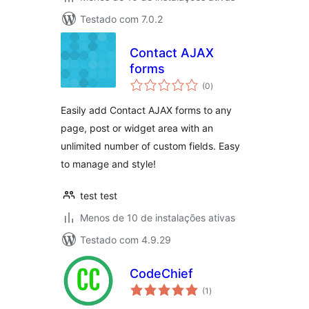
Testado com 7.0.2
Contact AJAX
forms
total
(0
)
de
classificações
Easily add Contact AJAX forms to any
page, post or widget area with an
unlimited number of custom fields. Easy
to manage and style!
test test
Menos de 10 de instalações ativas
Testado com 4.9.29
CodeChief
total
(1
)
de
classificações