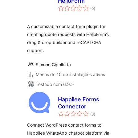
HelloForm
total
(0
)
de
classificações
A customizable contact form plugin for
creating quote requests with HelloForm’s
drag & drop builder and reCAPTCHA
support.
Simone Cipolletta
Menos de 10 de instalações ativas
Testado com 6.9.5
Happilee Forms
Connector
total
(0
)
de
classificações
Connect WordPress contact forms to
Happilee WhatsApp chatbot platform via