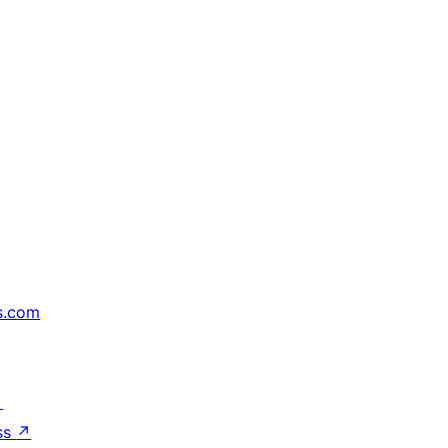
s.com
↗
ss
↗