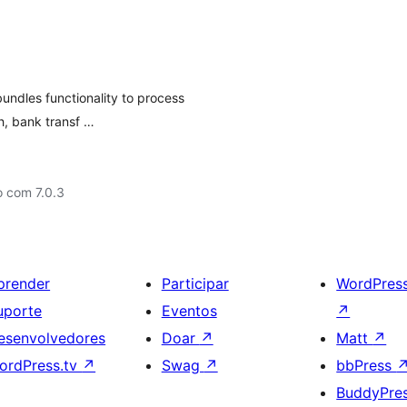
dles functionality to process
h, bank transf …
o com 7.0.3
prender
Participar
WordPres
uporte
Eventos
↗
esenvolvedores
Doar
↗
Matt
↗
ordPress.tv
↗
Swag
↗
bbPress
BuddyPre