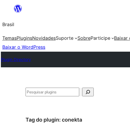
Pular
para
Brasil
o
conteúdo
Temas
Plugins
Novidades
Suporte
Sobre
Participe
Baixar
Baixar o WordPress
Plugin Directory
Pesquisar
Tag do plugin:
conekta