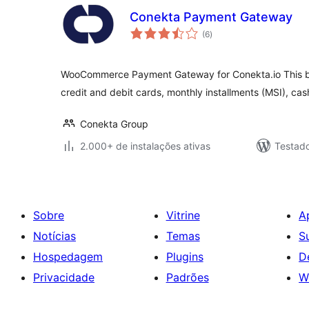
Conekta Payment Gateway
total
(6
)
de
classificações
WooCommerce Payment Gateway for Conekta.io This bun
credit and debit cards, monthly installments (MSI), cas
Conekta Group
2.000+ de instalações ativas
Testad
Sobre
Vitrine
A
Notícias
Temas
S
Hospedagem
Plugins
D
Privacidade
Padrões
W