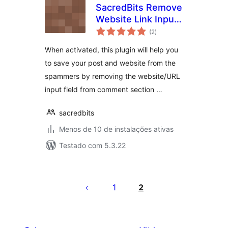
SacredBits Remove
Website Link Input
total
Field From
(2
)
de
classificações
Comment Form of
When activated, this plugin will help you
Post
to save your post and website from the
spammers by removing the website/URL
input field from comment section …
sacredbits
Menos de 10 de instalações ativas
Testado com 5.3.22
Paginação
de
1
2
posts