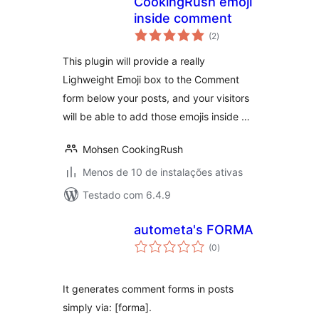
CookingRush emoji
inside comment
total
(2
)
de
classificações
This plugin will provide a really
Lighweight Emoji box to the Comment
form below your posts, and your visitors
will be able to add those emojis inside …
Mohsen CookingRush
Menos de 10 de instalações ativas
Testado com 6.4.9
autometa's FORMA
total
(0
)
de
classificações
It generates comment forms in posts
simply via: [forma].