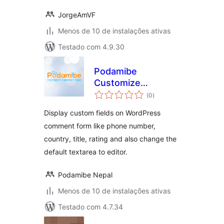
JorgeAmVF
Menos de 10 de instalações ativas
Testado com 4.9.30
Podamibe
Customize
total
Comment Form
(0
)
de
classificações
Display custom fields on WordPress
comment form like phone number,
country, title, rating and also change the
default textarea to editor.
Podamibe Nepal
Menos de 10 de instalações ativas
Testado com 4.7.34