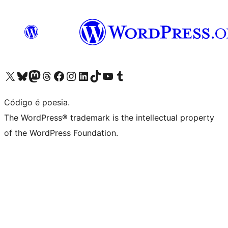
Acessar nossa conta do X (antigo Twitter)
Acessar nossa conta do Bluesky
Acessar nossa conta do Mastodon
Acessar nossa conta do Threads
Acessar nossa página do Facebook
Acessar nossa conta do Instagram
Acessar nossa conta do LinkedIn
Acessar nossa conta do TikTok
Acessar nosso canal do YouTube
Acessar nossa conta no Tumblr
Código é poesia.
The WordPress® trademark is the intellectual property
of the WordPress Foundation.