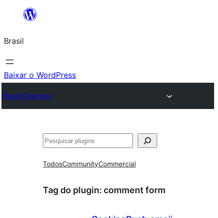
Pular
para
Brasil
o
conteúdo
Baixar o WordPress
Plugin Directory
Pesquisar
Todos
Community
Commercial
Tag do plugin:
comment form