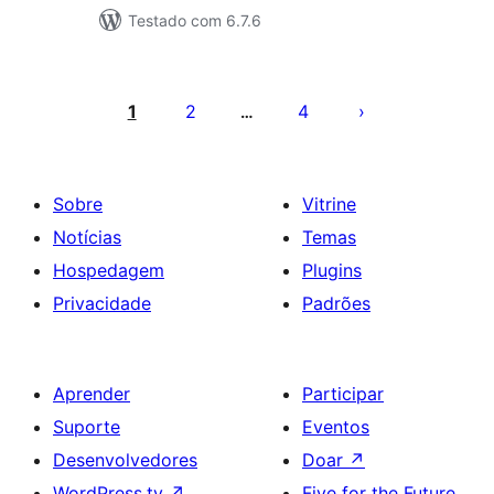
Testado com 6.7.6
Paginação
de
1
2
4
…
posts
Sobre
Vitrine
Notícias
Temas
Hospedagem
Plugins
Privacidade
Padrões
Aprender
Participar
Suporte
Eventos
Desenvolvedores
Doar
↗
WordPress.tv
↗
Five for the Future