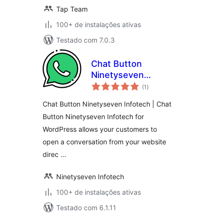
Tap Team
100+ de instalações ativas
Testado com 7.0.3
Chat Button
Ninetyseven
total
Infotech
(1
)
de
classificações
Chat Button Ninetyseven Infotech | Chat
Button Ninetyseven Infotech for
WordPress allows your customers to
open a conversation from your website
direc …
Ninetyseven Infotech
100+ de instalações ativas
Testado com 6.1.11