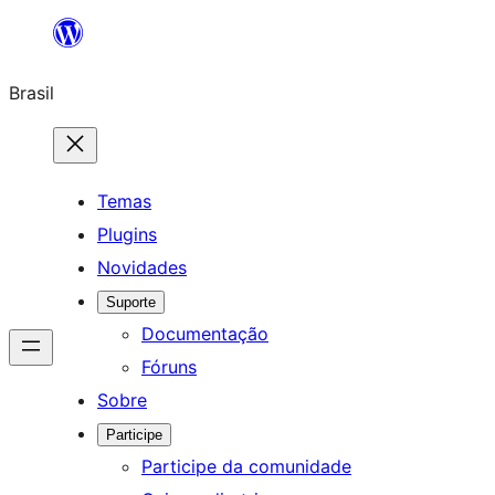
Pular
para
Brasil
o
conteúdo
Temas
Plugins
Novidades
Suporte
Documentação
Fóruns
Sobre
Participe
Participe da comunidade