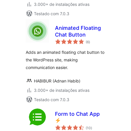
3.000+ de instalações ativas
Testado com 7.0.3
Animated Floating
Chat Button
total
(6
)
de
classificações
Adds an animated floating chat button to
the WordPress site, making
communication easier.
HABIBUR (Adnan Habib)
3.000+ de instalações ativas
Testado com 7.0.3
Form to Chat App
total
(10
)
de