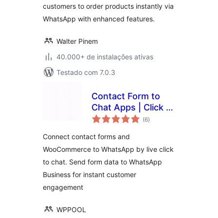
customers to order products instantly via
WhatsApp with enhanced features.
Walter Pinem
40.000+ de instalações ativas
Testado com 7.0.3
Contact Form to
Chat Apps | Click to
total
Chat to Order –
(6
)
de
classificações
FormyChat
Connect contact forms and
WooCommerce to WhatsApp by live click
to chat. Send form data to WhatsApp
Business for instant customer
engagement
WPPOOL