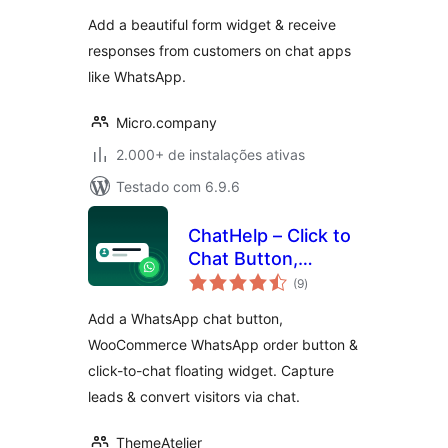
classificações
Add a beautiful form widget & receive
responses from customers on chat apps
like WhatsApp.
Micro.company
2.000+ de instalações ativas
Testado com 6.9.6
ChatHelp – Click to
Chat Button,
total
WooCommerce
(9
)
de
classificações
Chat to Order &
Add a WhatsApp chat button,
Floating Chat Form
WooCommerce WhatsApp order button &
click-to-chat floating widget. Capture
leads & convert visitors via chat.
ThemeAtelier