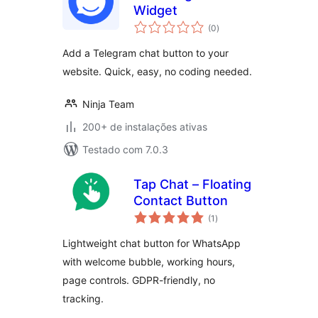
Widget
total
(0
)
de
classificações
Add a Telegram chat button to your
website. Quick, easy, no coding needed.
Ninja Team
200+ de instalações ativas
Testado com 7.0.3
Tap Chat – Floating
Contact Button
total
(1
)
de
classificações
Lightweight chat button for WhatsApp
with welcome bubble, working hours,
page controls. GDPR-friendly, no
tracking.