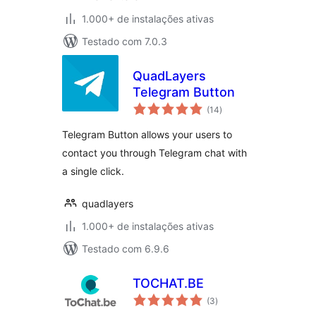
1.000+ de instalações ativas
Testado com 7.0.3
QuadLayers
Telegram Button
total
(14
)
de
classificações
Telegram Button allows your users to
contact you through Telegram chat with
a single click.
quadlayers
1.000+ de instalações ativas
Testado com 6.9.6
TOCHAT.BE
total
(3
)
de
classificações