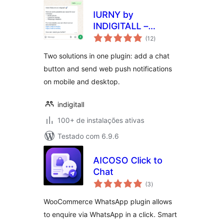
IURNY by
INDIGITALL –
total
Instant Chat, Web
(12
)
de
classificações
Push Notifications
Two solutions in one plugin: add a chat
button and send web push notifications
on mobile and desktop.
indigitall
100+ de instalações ativas
Testado com 6.9.6
AICOSO Click to
Chat
total
(3
)
de
classificações
WooCommerce WhatsApp plugin allows
to enquire via WhatsApp in a click. Smart