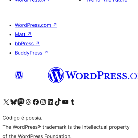
WordPress.com
↗
Matt
↗
bbPress
↗
BuddyPress
↗
Acessar nossa conta do X (antigo Twitter)
Acessar nossa conta do Bluesky
Acessar nossa conta do Mastodon
Acessar nossa conta do Threads
Acessar nossa página do Facebook
Acessar nossa conta do Instagram
Acessar nossa conta do LinkedIn
Acessar nossa conta do TikTok
Acessar nosso canal do YouTube
Acessar nossa conta no Tumblr
Código é poesia.
The WordPress® trademark is the intellectual property
of the WordPress Foundation.