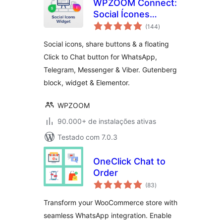
WPZOOM Connect:
Social Ícones
total
Widget, Share
(144
)
de
classificações
Buttons & Click to
Social icons, share buttons & a floating
Chat
Click to Chat button for WhatsApp,
Telegram, Messenger & Viber. Gutenberg
block, widget & Elementor.
WPZOOM
90.000+ de instalações ativas
Testado com 7.0.3
OneClick Chat to
Order
total
(83
)
de
classificações
Transform your WooCommerce store with
seamless WhatsApp integration. Enable