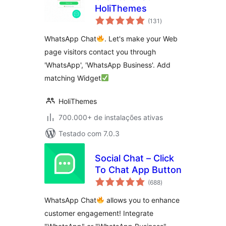
HoliThemes
total
(131
)
de
classificações
WhatsApp Chat
. Let's make your Web
page visitors contact you through
'WhatsApp', 'WhatsApp Business'. Add
matching Widget
HoliThemes
700.000+ de instalações ativas
Testado com 7.0.3
Social Chat – Click
To Chat App Button
total
(688
)
de
classificações
WhatsApp Chat
allows you to enhance
customer engagement! Integrate