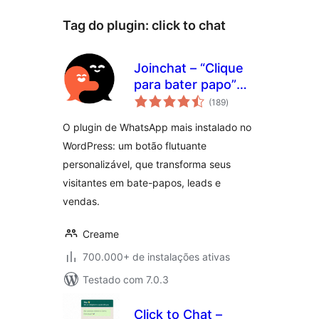
Tag do plugin:
click to chat
Joinchat – “Clique
para bater papo”
total
avançado
(189
)
de
classificações
O plugin de WhatsApp mais instalado no
WordPress: um botão flutuante
personalizável, que transforma seus
visitantes em bate-papos, leads e
vendas.
Creame
700.000+ de instalações ativas
Testado com 7.0.3
Click to Chat –