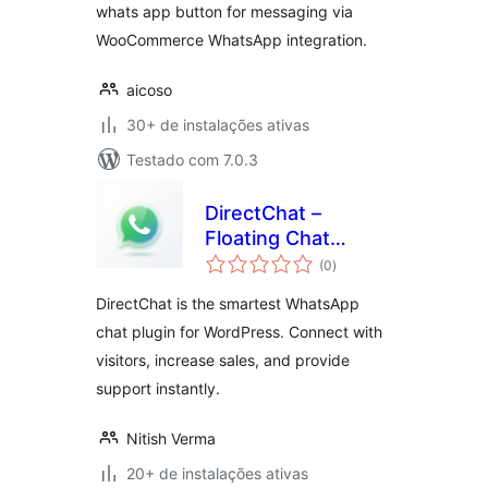
whats app button for messaging via
WooCommerce WhatsApp integration.
aicoso
30+ de instalações ativas
Testado com 7.0.3
DirectChat –
Floating Chat
total
Button
(0
)
de
classificações
DirectChat is the smartest WhatsApp
chat plugin for WordPress. Connect with
visitors, increase sales, and provide
support instantly.
Nitish Verma
20+ de instalações ativas